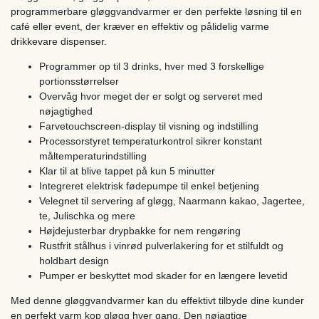
programmerbare gløggvandvarmer er den perfekte løsning til en
café eller event, der kræver en effektiv og pålidelig varme
drikkevare dispenser.
Programmer op til 3 drinks, hver med 3 forskellige
portionsstørrelser
Overvåg hvor meget der er solgt og serveret med
nøjagtighed
Farvetouchscreen-display til visning og indstilling
Processorstyret temperaturkontrol sikrer konstant
måltemperaturindstilling
Klar til at blive tappet på kun 5 minutter
Integreret elektrisk fødepumpe til enkel betjening
Velegnet til servering af gløgg, Naarmann kakao, Jagertee,
te, Julischka og mere
Højdejusterbar drypbakke for nem rengøring
Rustfrit stålhus i vinrød pulverlakering for et stilfuldt og
holdbart design
Pumper er beskyttet mod skader for en længere levetid
Med denne gløggvandvarmer kan du effektivt tilbyde dine kunder
en perfekt varm kop gløgg hver gang. Den nøjagtige