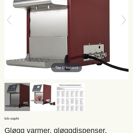
Tap to expand
Ich-zapfe
Gløgg varmer, gløggdispenser,