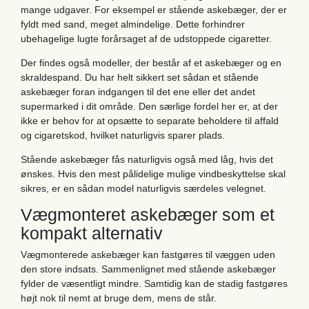
mange udgaver. For eksempel er stående askebæger, der er
fyldt med sand, meget almindelige. Dette forhindrer
ubehagelige lugte forårsaget af de udstoppede cigaretter.
Der findes også modeller, der består af et askebæger og en
skraldespand. Du har helt sikkert set sådan et stående
askebæger foran indgangen til det ene eller det andet
supermarked i dit område. Den særlige fordel her er, at der
ikke er behov for at opsætte to separate beholdere til affald
og cigaretskod, hvilket naturligvis sparer plads.
Stående askebæger fås naturligvis også med låg, hvis det
ønskes. Hvis den mest pålidelige mulige vindbeskyttelse skal
sikres, er en sådan model naturligvis særdeles velegnet.
Vægmonteret askebæger som et
kompakt alternativ
Vægmonterede askebæger kan fastgøres til væggen uden
den store indsats. Sammenlignet med stående askebæger
fylder de væsentligt mindre. Samtidig kan de stadig fastgøres
højt nok til nemt at bruge dem, mens de står.