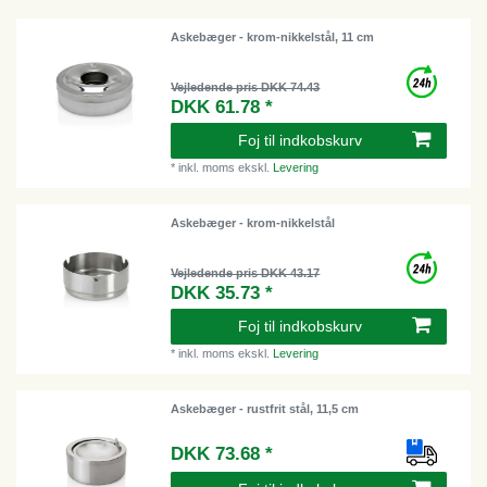
Askebæger - krom-nikkelstål, 11 cm
Vejledende pris DKK 74.43
DKK 61.78 *
Foj til indkobskurv
*
inkl. moms
ekskl.
Levering
Askebæger - krom-nikkelstål
Vejledende pris DKK 43.17
DKK 35.73 *
Foj til indkobskurv
*
inkl. moms
ekskl.
Levering
Askebæger - rustfrit stål, 11,5 cm
DKK 73.68 *