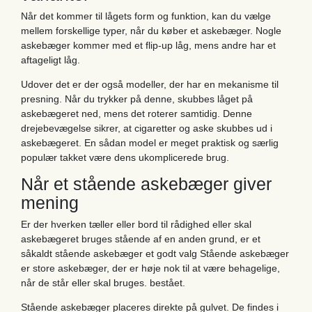
Når det kommer til lågets form og funktion, kan du vælge
mellem forskellige typer, når du køber et askebæger. Nogle
askebæger kommer med et flip-up låg, mens andre har et
aftageligt låg.
Udover det er der også modeller, der har en mekanisme til
presning. Når du trykker på denne, skubbes låget på
askebægeret ned, mens det roterer samtidig. Denne
drejebevægelse sikrer, at cigaretter og aske skubbes ud i
askebægeret. En sådan model er meget praktisk og særlig
populær takket være dens ukomplicerede brug.
Når et stående askebæger giver
mening
Er der hverken tæller eller bord til rådighed eller skal
askebægeret bruges stående af en anden grund, er et
såkaldt stående askebæger et godt valg Stående askebæger
er store askebæger, der er høje nok til at være behagelige,
når de står eller skal bruges. bestået.
Stående askebæger placeres direkte på gulvet. De findes i