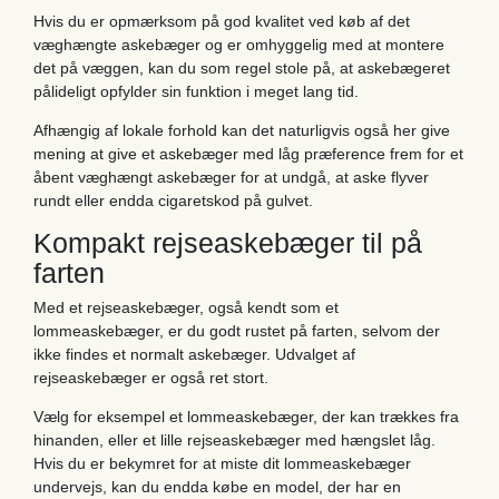
Hvis du er opmærksom på god kvalitet ved køb af det
væghængte askebæger og er omhyggelig med at montere
det på væggen, kan du som regel stole på, at askebægeret
pålideligt opfylder sin funktion i meget lang tid.
Afhængig af lokale forhold kan det naturligvis også her give
mening at give et askebæger med låg præference frem for et
åbent væghængt askebæger for at undgå, at aske flyver
rundt eller endda cigaretskod på gulvet.
Kompakt rejseaskebæger til på
farten
Med et rejseaskebæger, også kendt som et
lommeaskebæger, er du godt rustet på farten, selvom der
ikke findes et normalt askebæger. Udvalget af
rejseaskebæger er også ret stort.
Vælg for eksempel et lommeaskebæger, der kan trækkes fra
hinanden, eller et lille rejseaskebæger med hængslet låg.
Hvis du er bekymret for at miste dit lommeaskebæger
undervejs, kan du endda købe en model, der har en