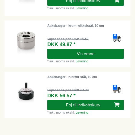
Foj til indkobskurv
*
inkl. moms
ekskl.
Levering
Askebæger - krom-nikkelstål, 10 cm
Vejledende pris DKK 56.57
DKK 49.87 *
Vis emne
*
inkl. moms
ekskl.
Levering
Askebæger - rustfrit stål, 10 cm
Vejledende pris DKK 67.73
DKK 56.57 *
Foj til indkobskurv
*
inkl. moms
ekskl.
Levering