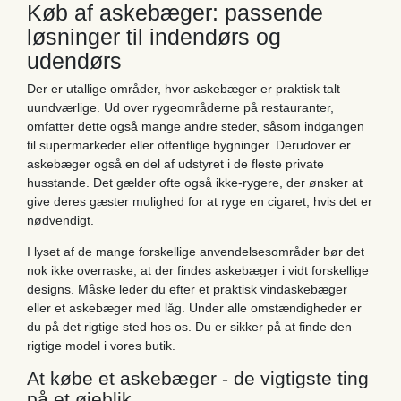
Køb af askebæger: passende
løsninger til indendørs og
udendørs
Der er utallige områder, hvor askebæger er praktisk talt
uundværlige. Ud over rygeområderne på restauranter,
omfatter dette også mange andre steder, såsom indgangen
til supermarkeder eller offentlige bygninger. Derudover er
askebæger også en del af udstyret i de fleste private
husstande. Det gælder ofte også ikke-rygere, der ønsker at
give deres gæster mulighed for at ryge en cigaret, hvis det er
nødvendigt.
I lyset af de mange forskellige anvendelsesområder bør det
nok ikke overraske, at der findes askebæger i vidt forskellige
designs. Måske leder du efter et praktisk vindaskebæger
eller et askebæger med låg. Under alle omstændigheder er
du på det rigtige sted hos os. Du er sikker på at finde den
rigtige model i vores butik.
At købe et askebæger - de vigtigste ting
på et øjeblik