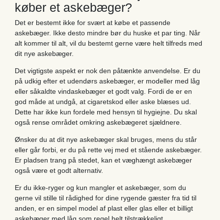
køber et askebæger?
Det er bestemt ikke for svært at købe et passende
askebæger. Ikke desto mindre bør du huske et par ting. Når
alt kommer til alt, vil du bestemt gerne være helt tilfreds med
dit nye askebæger.
Det vigtigste aspekt er nok den påtænkte anvendelse. Er du
på udkig efter et udendørs askebæger, er modeller med låg
eller såkaldte vindaskebæger et godt valg. Fordi de er en
god måde at undgå, at cigaretskod eller aske blæses ud.
Dette har ikke kun fordele med hensyn til hygiejne. Du skal
også rense området omkring askebægeret sjældnere.
Ønsker du at dit nye askebæger skal bruges, mens du står
eller går forbi, er du på rette vej med et stående askebæger.
Er pladsen trang på stedet, kan et væghængt askebæger
også være et godt alternativ.
Er du ikke-ryger og kun mangler et askebæger, som du
gerne vil stille til rådighed for dine rygende gæster fra tid til
anden, er en simpel model af plast eller glas eller et billigt
askebæger med låg som regel helt tilstrækkeligt.