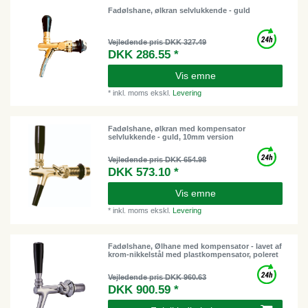
Fadølshane, ølkran selvlukkende - guld
Vejledende pris DKK 327.49
DKK 286.55 *
Vis emne
*
inkl. moms
ekskl.
Levering
Fadølshane, ølkran med kompensator
selvlukkende - guld, 10mm version
Vejledende pris DKK 654.98
DKK 573.10 *
Vis emne
*
inkl. moms
ekskl.
Levering
Fadølshane, Ølhane med kompensator - lavet af
krom-nikkelstål med plastkompensator, poleret
Vejledende pris DKK 960.63
DKK 900.59 *