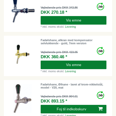
Vejledende pris DKK 343.86
DKK 270.18 *
Vis emne
*
inkl. moms
ekskl.
Levering
Fadølshane, ølkran med kompensator
selvlukkende - guld, 7mm version
Vejledende pris DKK 423.05
DKK 360.46 *
Vis emne
*
inkl. moms
ekskl.
Levering
Fadølshane, Ølhane - lavet af krom-nikkelstål,
model - V20, mat
Vejledende pris DKK 904.01
DKK 893.15 *
Foj til indkobskurv
*
inkl. moms
ekskl.
Levering