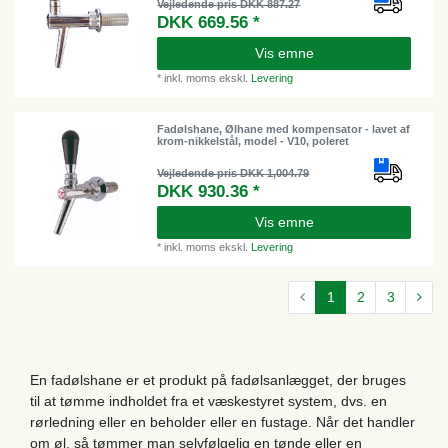
Vejledende pris DKK 887.27
DKK 669.56 *
Vis emne
*
inkl. moms
ekskl.
Levering
Fadølshane, Ølhane med kompensator - lavet af
krom-nikkelstål, model - V10, poleret
Vejledende pris DKK 1,004.79
DKK 930.36 *
Vis emne
*
inkl. moms
ekskl.
Levering
1
2
3
En fadølshane er et produkt på fadølsanlægget, der bruges
til at tømme indholdet fra et væskestyret system, dvs. en
rørledning eller en beholder eller en fustage. Når det handler
om øl, så tømmer man selvfølgelig en tønde eller en