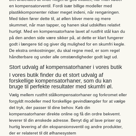
en kompensatorventil. Fordi især billige modeller med
plastikkomponenter ridser meget indeni, når rengøringen.
Med tiden fører dette til, at øllen bliver mere og mere
skummet, når man tapper, og hanen skal udskiftes relativt
hurtigt. Med en kompensatorhane lavet af rustfrit stål kan du
på den anden side være sikker på, at dette er klart fungerer
godt i længere tid og giver dig mulighed for en skumfri kegle.
De ekstra omkostninger, du skal regne med, er som regel
håndterbare og under alle omstændigheder godt lagt ud.
Stort udvalg af kompensatorhaner i vores butik
I vores butik finder du et stort udvalg af
forskellige kompensatorhaner, som du kan
bruge til perfekte resultater med skumfri øl.
Vælg mellem rustfrit stålkompensatorhaner og forkromet eller
forgyldt modeller med forskellige gevindlængder for at vælge
det tryk, der passer til dine behov. Køb din
kompensatorhaner direkte online og få din ordre bekvemt.
leverer til din ønskede adresse. Benyt dig af lave priser og
hurtig levering af din ekspansionsventil og andre produkter,
der er relateret til dit ølhanesystem