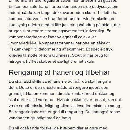
En normal ølhane regulerer strømmen af øllet ind i glasset.
En kompensatorhane har på den anden side et dysesystem
indeni, så du kan tappe drikkevarer uden skum. Til dette har
kompensatorventilen brug for et højere tryk. Forskellen er
kun synlig udefra med et lille justeringshåndtag på siden, der
bruges til at ændre strømningstværsnittet indvendigt. En
kompensatorhane er især velegnet til cola- eller
limonadedrikke. Kompensatorhaner har ofte en såkaldt
""skumknap"" til deformering af skummet. Et specielt tryk
kræves til stotte øl som Guinness. Stout øl har brug for
nitrogen, hvilket skaber et særligt cremet skum.
Rengøring af hanen og tilbehør
Du skal altid skille vandhanerne ad, når du skal rengøre
dem. Dette er den eneste måde at rengøre indersiden
grundigt. Hanen kommer i direkte kontakt med drikken og
skal derfor altid være ren. Hvis den ikke bliver renset, kan det
være sundhedsskadeligt og øllen vil desuden miste sin smag.
En rengøringsbørste er god til rengøring. Du kan også rense
vandhanen grundigt med en bælg.
Du vil også finde forskellige hjælpemidler at gøre med