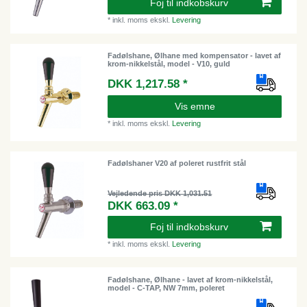
Foj til indkobskurv
*
inkl. moms
ekskl.
Levering
Fadølshane, Ølhane med kompensator - lavet af
krom-nikkelstål, model - V10, guld
DKK 1,217.58 *
Vis emne
*
inkl. moms
ekskl.
Levering
Fadølshaner V20 af poleret rustfrit stål
Vejledende pris DKK 1,031.51
DKK 663.09 *
Foj til indkobskurv
*
inkl. moms
ekskl.
Levering
Fadølshane, Ølhane - lavet af krom-nikkelstål,
model - C-TAP, NW 7mm, poleret