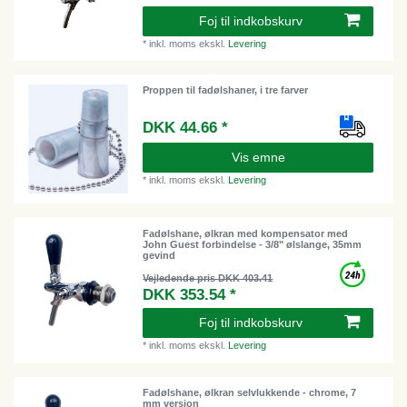
Foj til indkobskurv
*
inkl. moms
ekskl.
Levering
Proppen til fadølshaner, i tre farver
DKK 44.66 *
Vis emne
*
inkl. moms
ekskl.
Levering
Fadølshane, ølkran med kompensator med
John Guest forbindelse - 3/8" ølslange, 35mm
gevind
Vejledende pris DKK 403.41
DKK 353.54 *
Foj til indkobskurv
*
inkl. moms
ekskl.
Levering
Fadølshane, ølkran selvlukkende - chrome, 7
mm version