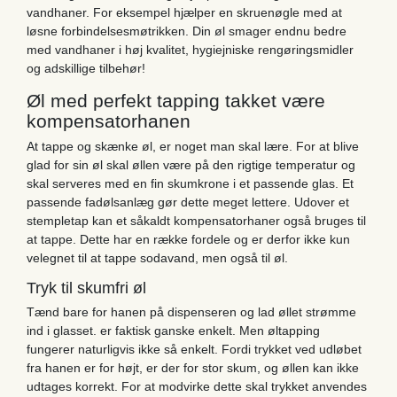
vandhaner. For eksempel hjælper en skruenøgle med at
løsne forbindelsesmøtrikken. Din øl smager endnu bedre
med vandhaner i høj kvalitet, hygiejniske rengøringsmidler
og adskillige tilbehør!
Øl med perfekt tapping takket være
kompensatorhanen
At tappe og skænke øl, er noget man skal lære. For at blive
glad for sin øl skal øllen være på den rigtige temperatur og
skal serveres med en fin skumkrone i et passende glas. Et
passende fadølsanlæg gør dette meget lettere. Udover et
stempletap kan et såkaldt kompensatorhaner også bruges til
at tappe. Dette har en række fordele og er derfor ikke kun
velegnet til at tappe sodavand, men også til øl.
Tryk til skumfri øl
Tænd bare for hanen på dispenseren og lad øllet strømme
ind i glasset. er faktisk ganske enkelt. Men øltapping
fungerer naturligvis ikke så enkelt. Fordi trykket ved udløbet
fra hanen er for højt, er der for stor skum, og øllen kan ikke
udtages korrekt. For at modvirke dette skal trykket anvendes