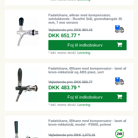
Fadølshane, ølkran med kompensator,
selvlukkende - Rustfrit Stål, gevindlængde 35
mm, 7 mm version
Vejledende pris DKK 804.43
DKK 651.77 *
Foj til indkobskurv
*
inkl. moms
ekskl.
Levering
Fadølshane, Ølhane med kompensator - lavet af
krom-nikkelstål og ABS plast, sort
Vejledende pris DKK 550.77
DKK 483.79 *
Foj til indkobskurv
*
inkl. moms
ekskl.
Levering
Fadølshane, Ølhane med kompensator - lavet af
krom-nikkelstål, model - P3500, poleret
Vejledende pris DKK 1,072.15