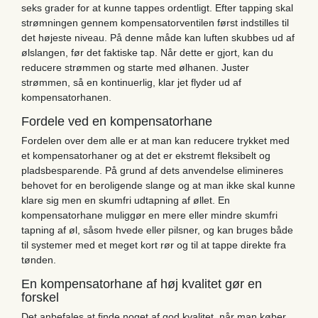
seks grader for at kunne tappes ordentligt. Efter tapping skal
strømningen gennem kompensatorventilen først indstilles til
det højeste niveau. På denne måde kan luften skubbes ud af
ølslangen, før det faktiske tap. Når dette er gjort, kan du
reducere strømmen og starte med ølhanen. Juster
strømmen, så en kontinuerlig, klar jet flyder ud af
kompensatorhanen.
Fordele ved en kompensatorhane
Fordelen over dem alle er at man kan reducere trykket med
et kompensatorhaner og at det er ekstremt fleksibelt og
pladsbesparende. På grund af dets anvendelse elimineres
behovet for en beroligende slange og at man ikke skal kunne
klare sig men en skumfri udtapning af øllet. En
kompensatorhane muliggør en mere eller mindre skumfri
tapning af øl, såsom hvede eller pilsner, og kan bruges både
til systemer med et meget kort rør og til at tappe direkte fra
tønden.
En kompensatorhane af høj kvalitet gør en
forskel
Det anbefales at finde noget af god kvalitet, når man køber