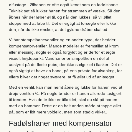
ølfustage.. Ølhanen er ofte også kendt som en fadølshane.
Teknisk set så lukker hanen for strømmen af væske. Så den
åbnes når der løber øl til, og når den lukkes, så vil øllet
stoppe med at løbe til. Det er vigtigt at forsegle eller lukke
den, når du ikke ønsker, at det gyldne dråber skal ud.
Vi har stempelhaneventiler og en anden type, der hedder
kompensatorventiler. Mange modeller er fremstillet af krom
eller messing, nogle er også forgyldt og er derfor et ægte
visuelt højdepunkt. Vandhaner er simpelthen en del af
udstyret på de fleste pubs, der ikke sælger øl i flasker. Det er
også vigtigt at have en hane, på ens private fadølsanlæg, for
ellers bliver det noget sværere, at få øllet ud af anlægget.
Med en ventil, kan man nemt åbne og lukke for hanen ved at
dreje ventilen ¼. På nogle tønder er hanen allerede fastgjort
til tønden. Hvis dette ikke er tilfældet, skal du slå på hanen
med en hammer. Dette er en helt anden måde at tappe øllet
på, som er lidt mere voldelig, men som stadig virker..
Fadølshaner med kompensator