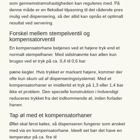
som gennemstrømshastigheden kan reguleres med. På
denne måde er en fleksibel tilpasning til det rådende pres
mulig ved dispensering, så der altid kan opnås et optimalt
resultat ved servering.
Forskel mellem stempelventil og
kompensatorventil
En kompensatorhane betjenes ved et højere tryk end et
normalt stempelhaner. Med sidstnævnte kan øllen kun
bruges ved et tryk på ca. 0,4 til 0,6 bar
pæne kegler. Hvis trykket er markant højere, kommer der
ofte kun skum ud af dispenseringssystemet. Med et
kompensatorhaner er imidlertid et tryk på 1,3 eller 1,4 bar
ikke et problem. Den specielle konstruktion i Indvendigt
reduceres trykket fra det indkommende øl, inden forlader
hanen.
Tap øl med et kompensatorhaner
Øllet skal først køles, så dispenseren fungerer som ønsket
med via en kompensatorhane. Ideelt set bør det have en
temperatur på ca. fire til