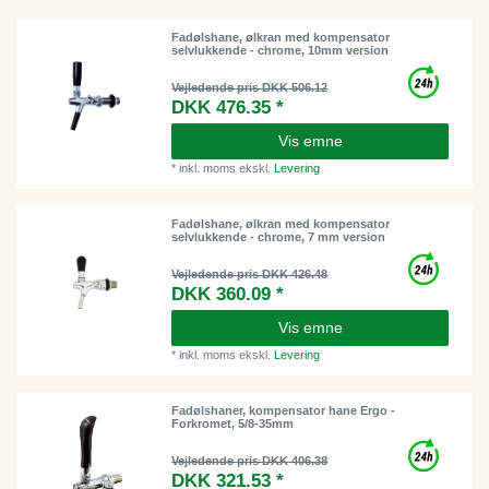
Fadølshane, ølkran med kompensator
selvlukkende - chrome, 10mm version
Vejledende pris DKK 506.12
DKK 476.35 *
Vis emne
*
inkl. moms
ekskl.
Levering
Fadølshane, ølkran med kompensator
selvlukkende - chrome, 7 mm version
Vejledende pris DKK 426.48
DKK 360.09 *
Vis emne
*
inkl. moms
ekskl.
Levering
Fadølshaner, kompensator hane Ergo -
Forkromet, 5/8-35mm
Vejledende pris DKK 406.38
DKK 321.53 *