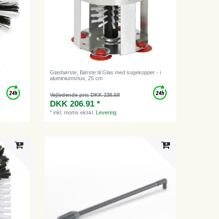
r
Glasbørste, Børste til Glas med sugekopper - i
aluminiumshus, 25 cm
Vejledende pris DKK 236.68
DKK 206.91 *
*
inkl. moms
ekskl.
Levering