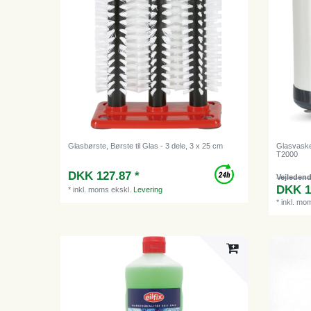
Glasbørste, Børste til Glas - 3 dele, 3 x 25 cm
Glasvaske
T2000
DKK 127.87 *
Vejledend
DKK 1
*
inkl. moms
ekskl.
Levering
*
inkl. mo