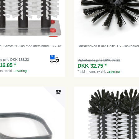
, Børste til Glas med metalbund - 3 x 18
Børstehoved til alle Delfin TS Glasvaske
e pris DKK 133.23
Vejledende pris DKK 37.21
16.85 *
DKK 32.75 *
ms
ekskl.
Levering
*
inkl. moms
ekskl.
Levering