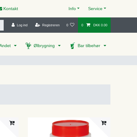
Kontakt
Info
Service
Log ind
Registreren
0
0
DKK 0.00
Andet
Ølbrygning
Bar tilbehør