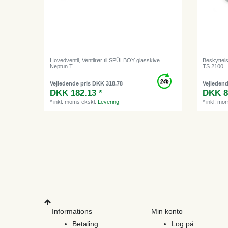
Hovedventil, Ventilrør til SPÜLBOY glasskive
Beskyttels
Neptun T
TS 2100
Vejledende pris DKK 318.78
Vejledend
DKK 182.13 *
DKK 8
*
inkl. moms
ekskl.
Levering
*
inkl. mo
Informations
Min konto
Betaling
Log på