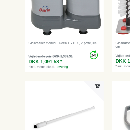
Glasvasker manual - Delfin TS 1100, 2-potte, lille
Glasbørste
cm
Vejledend
Vejledende pris DKK 1,389.31
DKK 1
DKK 1,091.58 *
*
inkl. mo
*
inkl. moms
ekskl.
Levering