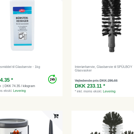
middel til Glasbørste - 1kg
Interiørbørste, Glasbørste til SPÜLBOY
Glasvasker
4.35 *
Vejledende pris DKK 296.66
DKK 233.11 *
m
| DKK 74.35 / kilogram
ms
ekskl.
Levering
*
inkl. moms
ekskl.
Levering