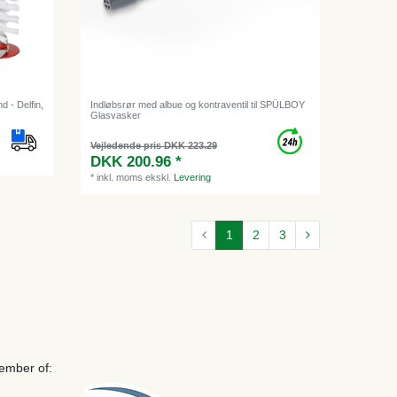
d - Delfin,
Indløbsrør med albue og kontraventil til SPÜLBOY
Glasvasker
Vejledende pris DKK 223.29
DKK 200.96 *
*
inkl. moms
ekskl.
Levering
1
2
3
ember of: