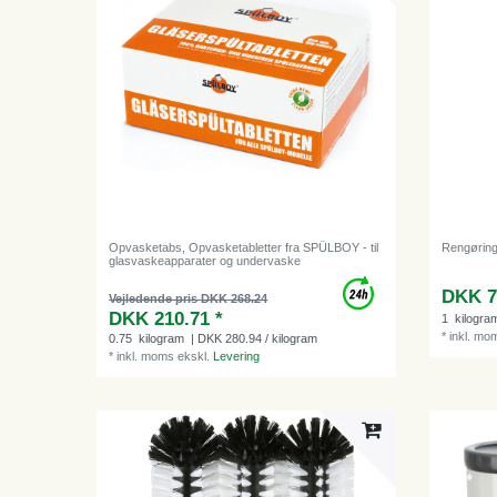
Opvasketabs, Opvasketabletter fra SPÜLBOY - til
Rengørings
glasvaskeapparater og undervaske
DKK 7
Vejledende pris DKK 268.24
DKK 210.71 *
1
kilogra
*
inkl. mo
0.75
kilogram
| DKK 280.94 / kilogram
*
inkl. moms
ekskl.
Levering