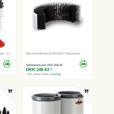
per - 2 x
Børste til yderkant til SPÜLBOY Glasvasker
Vejledende pris DKK 269.78
DKK 249.63 *
*
inkl. moms
ekskl.
Levering