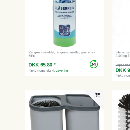
Rengøringsmiddel, rengøringsmidlet, glasrens -
Interiørbø
Eilfix
2100 og T
DKK 65.80 *
Vejledend
DKK 9
*
inkl. moms
ekskl.
Levering
*
inkl. mo