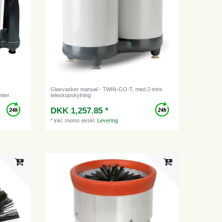
Glasvasker manual - TWIN-GO-T, med 2-trins
tter
teleskopskylning
DKK 1,257.85 *
*
inkl. moms
ekskl.
Levering