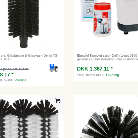
rste, Glasbørste til Glasvask Delfin TS
[Bundle] Komplet sæt - Delfin 1-pot 3100
S 3100
glasvasker, børsterenser, glasvasketable
DKK 1,367.11 *
e pris DKK 124.94
8.17 *
*
inkl. moms
ekskl.
Levering
ms
ekskl.
Levering