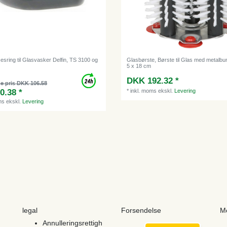
esring til Glasvasker Delfin, TS 3100 og
Glasbørste, Børste til Glas med metalbun
5 x 18 cm
DKK 192.32 *
e pris DKK 106.58
0.38 *
*
inkl. moms
ekskl.
Levering
ms
ekskl.
Levering
legal
Forsendelse
M
Annulleringsrettigh