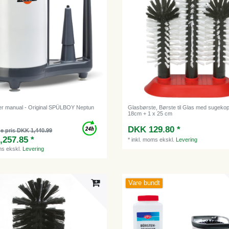
r manual - Original SPÜLBOY Neptun
Glasbørste, Børste til Glas med sugekop
18cm + 1 x 25 cm
DKK 129.80 *
e pris DKK 1,440.99
,257.85 *
*
inkl. moms
ekskl.
Levering
ms
ekskl.
Levering
Vare bundt