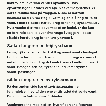
kontrollere, hvordan vandet opvarmes. Hvis
opvarmningen udføres ved hjælp af varmesystemet, er
der to forbindelser på væggen. Disse er normalt
markeret med en rød ring til varm og en blå ring til koldt
vand. I dette tilfælde har du brug for en
højtryksarmatur
.
Hvis vandet derimod opvarmes af en kedel, er der kun
en forbindelse til dit vandmontage i væggen. I dette
tilfælde har du brug for en lavtryksventil.
Sådan fungerer en højtrykshane
En
højtrykshane
blander koldt og varmt vand i beslaget.
Det har to forbindelser, hvoraf den ene fungerer som et
indløb til koldt vand og det andet som et indløb til varmt
vand. Betegnelsen højtrykshane indikerer trykket i
vandtilpasningen.
Sådan fungerer et lavtryksarmatur
På den anden side har et
lavtryksarmatur
tre
forbindelser, hvoraf den ene er tilsluttet det kolde vand.
De to andre forbindelser forbinder
Vandmontering med kedlen, hvoraf den ene forsyner