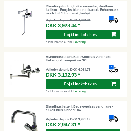
Blandingsbatteri, Køkkenarmatur, Vandhane
køkken - Etgrebs blandingsbatteri, Echtermann
model, til 1 håndvask, lavtryk
Vejledende pris DKK 4,999.84
DKK 3,928.44 *
Foj til indkobskurv
*
inkl. moms
ekskl.
Levering
Blandingsbatteri, Badeværelses vandhane -
Enkelt greb vægmikser 3/4
Vejledende pris DKK 4,063.75
DKK 3,192.93 *
Foj til indkobskurv
*
inkl. moms
ekskl.
Levering
Blandingsbatteri, Badeværelses vandhane -
enkelt huls blander 3/4
Vejledende pris DKK 3,751.15
DKK 2,947.31 *