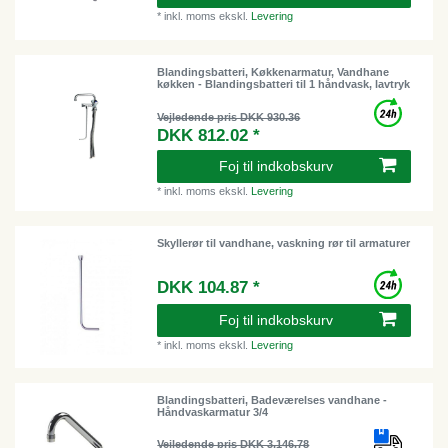
*
inkl. moms
ekskl.
Levering
Blandingsbatteri, Køkkenarmatur, Vandhane
køkken - Blandingsbatteri til 1 håndvask, lavtryk
Vejledende pris DKK 930.36
DKK 812.02 *
Foj til indkobskurv
*
inkl. moms
ekskl.
Levering
Skyllerør til vandhane, vaskning rør til armaturer
DKK 104.87 *
Foj til indkobskurv
*
inkl. moms
ekskl.
Levering
Blandingsbatteri, Badeværelses vandhane -
Håndvaskarmatur 3/4
Vejledende pris DKK 3,146.78