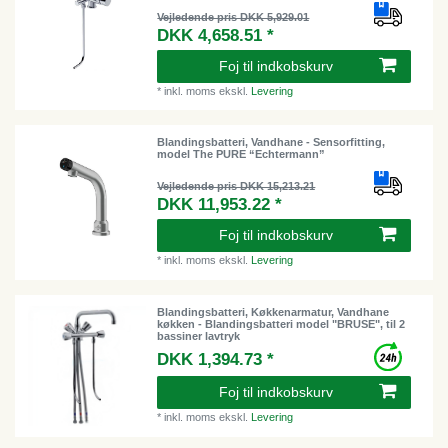
Vejledende pris DKK 5,929.01
DKK 4,658.51 *
Foj til indkobskurv
*
inkl. moms
ekskl.
Levering
Blandingsbatteri, Vandhane - Sensorfitting,
model The PURE “Echtermann”
Vejledende pris DKK 15,213.21
DKK 11,953.22 *
Foj til indkobskurv
*
inkl. moms
ekskl.
Levering
Blandingsbatteri, Køkkenarmatur, Vandhane
køkken - Blandingsbatteri model "BRUSE", til 2
bassiner lavtryk
DKK 1,394.73 *
Foj til indkobskurv
*
inkl. moms
ekskl.
Levering