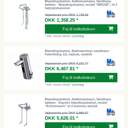
Blandingsbatteri, Køkkenarmatur, Vandhane
køkken - Blandingsbatteri, model “BRUSE”, til 2
højtryksbassiner
Vejledende pris DKK 1,728.69
DKK 1,358.25 *
Foj til indkobskurv
*
inkl. moms
ekskl.
Levering
Blandingsbatteri, Badeværelses vandhane -
Følerfitting 1/2, højtryk, netdrift
Vejledende pris DKK 8,231.77
DKK 6,467.81 *
Foj til indkobskurv
*
inkl. moms
ekskl.
Levering
Blandingsbatteri, Køkkenarmatur, Vandhane
køkken - Etgrebs blandingsbatteri, model
“Echtermann” til 2 kummer, lavtryk
Vejledende pris DKK 5,996.67
DKK 5,626.01 *
Foj til indkobskurv