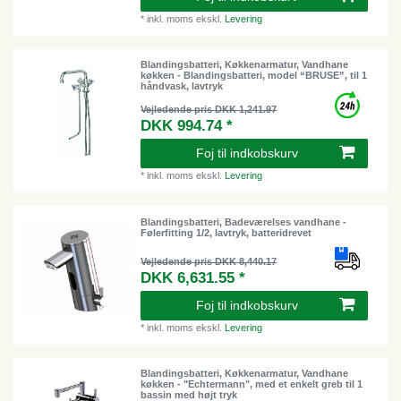
*
inkl. moms
ekskl.
Levering
Blandingsbatteri, Køkkenarmatur, Vandhane
køkken - Blandingsbatteri, model “BRUSE”, til 1
håndvask, lavtryk
Vejledende pris DKK 1,241.97
DKK 994.74 *
Foj til indkobskurv
*
inkl. moms
ekskl.
Levering
Blandingsbatteri, Badeværelses vandhane -
Følerfitting 1/2, lavtryk, batteridrevet
Vejledende pris DKK 8,440.17
DKK 6,631.55 *
Foj til indkobskurv
*
inkl. moms
ekskl.
Levering
Blandingsbatteri, Køkkenarmatur, Vandhane
køkken - "Echtermann", med et enkelt greb til 1
bassin med højt tryk