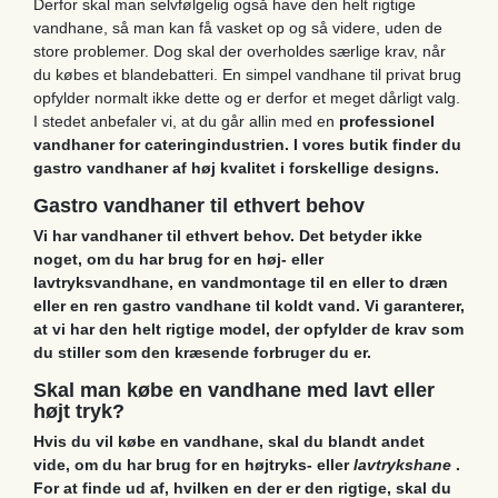
Derfor skal man selvfølgelig også have den helt rigtige
vandhane, så man kan få vasket op og så videre, uden de
store problemer. Dog skal der overholdes særlige krav, når
du købes et blandebatteri. En simpel vandhane til privat brug
opfylder normalt ikke dette og er derfor et meget dårligt valg.
I stedet anbefaler vi, at du går allin med en
professionel
vandhaner for cateringindustrien. I vores butik finder du
gastro vandhaner af høj kvalitet i forskellige designs.
Gastro vandhaner til ethvert behov
Vi har
vandhaner
til ethvert behov. Det betyder ikke
noget, om du har brug for en høj- eller
lavtryksvandhane, en vandmontage til en eller to dræn
eller en ren gastro vandhane til koldt vand. Vi garanterer,
at vi har den helt rigtige model, der opfylder de krav som
du stiller som den kræsende forbruger du er.
Skal man købe en vandhane med lavt eller
højt tryk?
Hvis du vil købe en vandhane, skal du blandt andet
vide, om du har brug for en højtryks- eller
lavtrykshane
.
For at finde ud af, hvilken en der er den rigtige, skal du