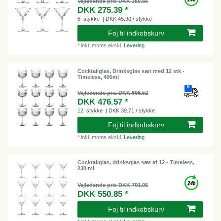
Vejledende pris DKK 350.56
DKK 275.39 *
6
stykke
| DKK 45.90 / stykke
Foj til indkobskurv
*
inkl. moms
ekskl.
Levering
Cocktailglas, Drinksglas sæt med 12 stk -
Timeless, 490ml
Vejledende pris DKK 606.52
DKK 476.57 *
12
stykke
| DKK 39.71 / stykke
Foj til indkobskurv
*
inkl. moms
ekskl.
Levering
Cocktailglas, drinksglas sæt af 12 - Timeless,
230 ml
Vejledende pris DKK 701.05
DKK 550.85 *
Foj til indkobskurv