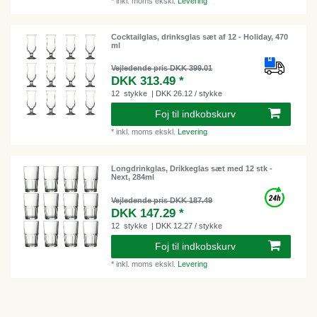
*
inkl. moms
ekskl.
Levering
Cocktailglas, drinksglas sæt af 12 - Holiday, 470
ml
Vejledende pris DKK 399.01
DKK 313.49 *
12
stykke
| DKK 26.12 / stykke
Foj til indkobskurv
*
inkl. moms
ekskl.
Levering
Longdrinkglas, Drikkeglas sæt med 12 stk -
Next, 284ml
Vejledende pris DKK 187.49
DKK 147.29 *
12
stykke
| DKK 12.27 / stykke
Foj til indkobskurv
*
inkl. moms
ekskl.
Levering