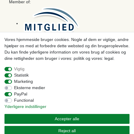
Member of:
Vores hjemmeside bruger cookies. Nogle af dem er vigtige, andre
hjælper os med at forbedre dette websted og din brugeroplevelse.
Betaling
Du kan finde yderligere information om vores brug af cookies og
dine rettigheder som bruger i vores: politik og vores: legal.
Vigtig
Statistik
Marketing
Eksterne medier
PayPal
Functional
Yderligere indstillinger
© Copyright 2026 | Alle rettigheder forbeholdes. - Prices incl. VAT. 19% VAT Basic prices see
article detail | * Applies to deliveries to the UK!
Accepter alle
Kontakt
Withdraw from contract here
Reject all