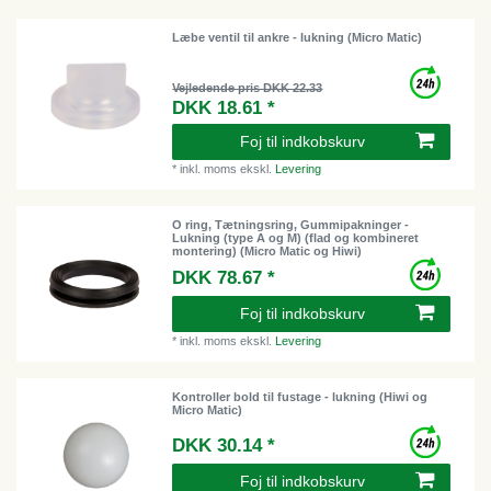
Læbe ventil til ankre - lukning (Micro Matic)
Vejledende pris DKK 22.33
DKK 18.61 *
Foj til indkobskurv
*
inkl. moms
ekskl.
Levering
O ring, Tætningsring, Gummipakninger -
Lukning (type A og M) (flad og kombineret
montering) (Micro Matic og Hiwi)
DKK 78.67 *
Foj til indkobskurv
*
inkl. moms
ekskl.
Levering
Kontroller bold til fustage - lukning (Hiwi og
Micro Matic)
DKK 30.14 *
Foj til indkobskurv