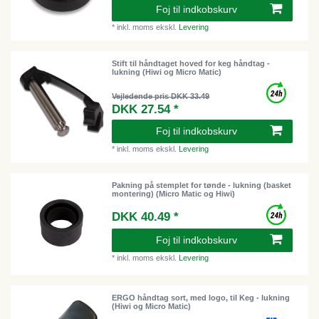
Foj til indkobskurv
*
inkl. moms
ekskl.
Levering
Stift til håndtaget hoved for keg håndtag -
lukning (Hiwi og Micro Matic)
Vejledende pris DKK 33.49
DKK 27.54 *
Foj til indkobskurv
*
inkl. moms
ekskl.
Levering
Pakning på stemplet for tønde - lukning (basket
montering) (Micro Matic og Hiwi)
DKK 40.49 *
Foj til indkobskurv
*
inkl. moms
ekskl.
Levering
ERGO håndtag sort, med logo, til Keg - lukning
(Hiwi og Micro Matic)