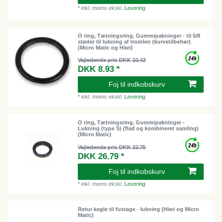
*
inkl. moms
ekskl.
Levering
O ring, Tætningsring, Gummipakninger - til 5/8
støder til lukning af tromlen (kurvetilbehør)
(Micro Matic og Hiwi)
Vejledende pris DKK 10.42
DKK 8.93 *
Foj til indkobskurv
*
inkl. moms
ekskl.
Levering
O ring, Tætningsring, Gummipakninger -
Lukning (type S) (flad og kombineret samling)
(Micro Matic)
Vejledende pris DKK 32.75
DKK 26.79 *
Foj til indkobskurv
*
inkl. moms
ekskl.
Levering
Retur kegle til fustage - lukning (Hiwi og Micro
Matic)