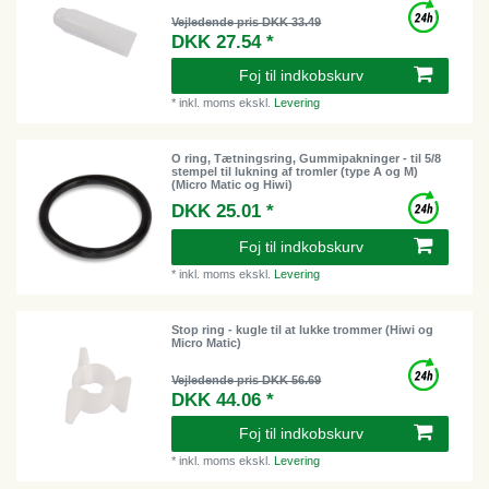
Vejledende pris DKK 33.49
DKK 27.54 *
Foj til indkobskurv
*
inkl. moms
ekskl.
Levering
O ring, Tætningsring, Gummipakninger - til 5/8
stempel til lukning af tromler (type A og M)
(Micro Matic og Hiwi)
DKK 25.01 *
Foj til indkobskurv
*
inkl. moms
ekskl.
Levering
Stop ring - kugle til at lukke trommer (Hiwi og
Micro Matic)
Vejledende pris DKK 56.69
DKK 44.06 *
Foj til indkobskurv
*
inkl. moms
ekskl.
Levering