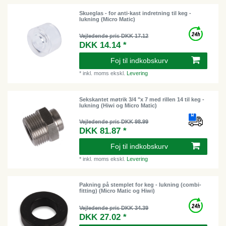
Skueglas - for anti-kast indretning til keg -
lukning (Micro Matic)
Vejledende pris DKK 17.12
DKK 14.14 *
Foj til indkobskurv
*
inkl. moms
ekskl.
Levering
Sekskantet møtrik 3/4 "x 7 med rillen 14 til keg -
lukning (Hiwi og Micro Matic)
Vejledende pris DKK 98.99
DKK 81.87 *
Foj til indkobskurv
*
inkl. moms
ekskl.
Levering
Pakning på stemplet for keg - lukning (combi-
fitting) (Micro Matic og Hiwi)
Vejledende pris DKK 34.39
DKK 27.02 *