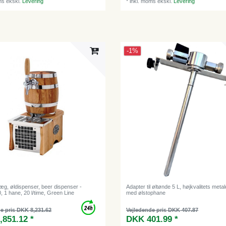
ms
ekskl.
Levering
*
inkl. moms
ekskl.
Levering
-1%
æg, øldispenser, beer dispenser -
Adapter til øltønde 5 L, højkvalitets meta
 1 hane, 20 l/time, Green Line
med ølstophane
e pris DKK 8,231.62
Vejledende pris DKK 407.87
,851.12 *
DKK 401.99 *