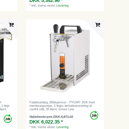
DKK 5,342.96 *
*
inkl. moms
ekskl.
Levering
K
Fadølsanlæg, Øldispenser - PYGMY 25/K med
-linje
membranpumpe, 1-linjes tørkøleanordning af
ter/t,
rustfrit stål, 35 liter/t, Green Line
Vejledende pris DKK 6,971.02
DKK 6,022.35 *
*
inkl. moms
ekskl.
Levering