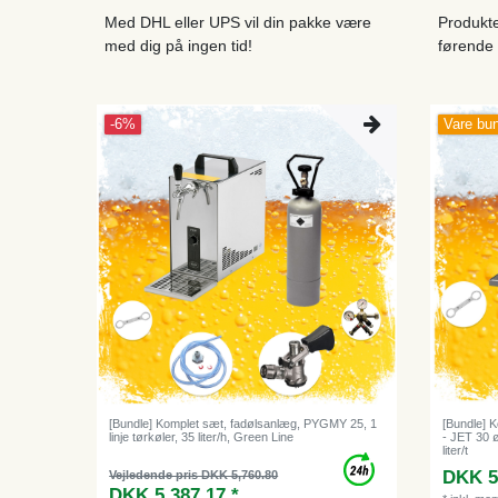
Med DHL eller UPS vil din pakke være
Produkte
med dig på ingen tid!
førende 
-6%
Vare bu
[Bundle] Komplet sæt, fadølsanlæg, PYGMY 25, 1
[Bundle] 
linje tørkøler, 35 liter/h, Green Line
- JET 30 ø
liter/t
DKK 5
Vejledende pris DKK 5,760.80
DKK 5,387.17 *