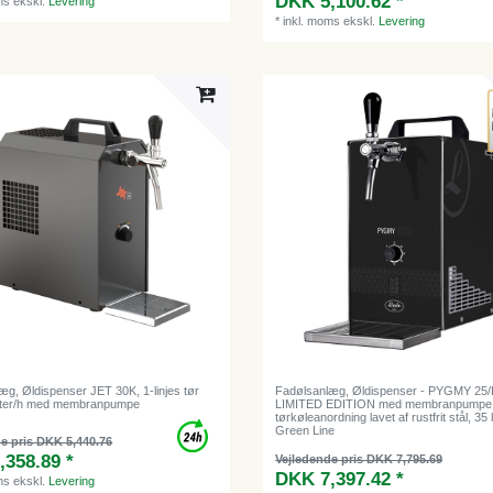
DKK 5,100.62 *
ms
ekskl.
Levering
*
inkl. moms
ekskl.
Levering
æg, Øldispenser JET 30K, 1-linjes tør
Fadølsanlæg, Øldispenser - PYGMY 25/
 liter/h med membranpumpe
LIMITED EDITION med membranpumpe, 1
tørkøleanordning lavet af rustfrit stål, 35 li
Green Line
e pris DKK 5,440.76
,358.89 *
Vejledende pris DKK 7,795.69
DKK 7,397.42 *
ms
ekskl.
Levering