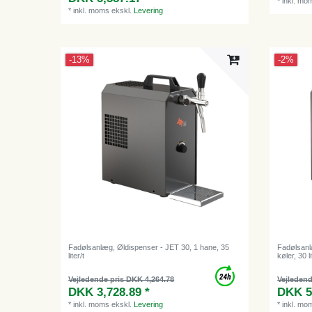
*
inkl. mo
*
inkl. moms
ekskl.
Levering
-13%
-2%
Fadølsanlæg, Øldispenser - JET 30, 1 hane, 35
Fadølsanl
liter/t
køler, 30
Vejledende pris DKK 4,264.78
Vejledend
DKK 3,728.89 *
DKK 5
*
inkl. moms
ekskl.
Levering
*
inkl. mo