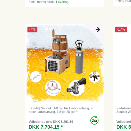
*
inkl. mo
*
inkl. moms
ekskl.
Levering
-7%
-17%
[Bundle] Soudek, 1/8 hk, tør køleindretning, øl
Fadølsanl
køler, fadølsanlæg, 1 linje, 20 liter/h
Soudek 20,
Vejledende pris DKK 8,291.39
Vejledend
DKK 7,704.15 *
DKK 6