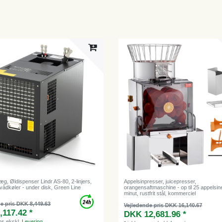
g, Øldispenser Lindr AS-80, 2-linjers,
Appelsinpresser, juicepresser,
 vådkøler - under disk, Green Line
orangensaftmaschine - op til 25 appelsine
minut, rustfrit stål, kommerciel
e pris DKK 8,449.63
Vejledende pris DKK 16,140.67
117.42 *
DKK 12,681.96 *
ms
ekskl.
Levering