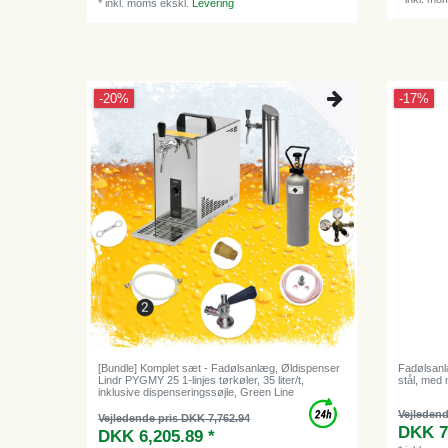
*
inkl. moms
ekskl.
Levering
-20%
-17%
[Bundle] Komplet sæt - Fadølsanlæg, Øldispenser
Fadølsanlæg
Lindr PYGMY 25 1-linjes tørkøler, 35 liter/t,
stål, med
inklusive dispenseringssøjle, Green Line
Vejledend
Vejledende pris DKK 7,762.94
DKK 7
DKK 6,205.89 *