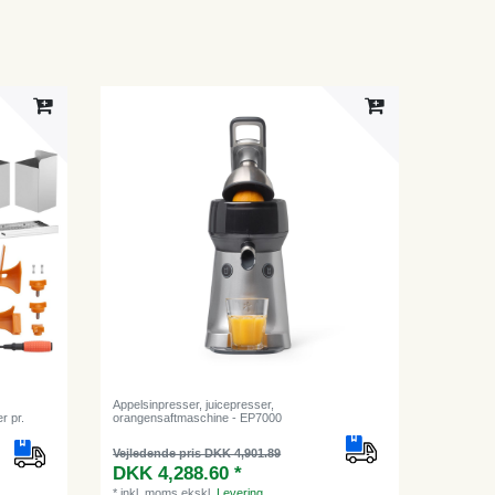
Appelsinpresser, juicepresser,
r pr.
orangensaftmaschine - EP7000
Vejledende pris DKK 4,901.89
DKK 4,288.60 *
*
inkl. moms
ekskl.
Levering