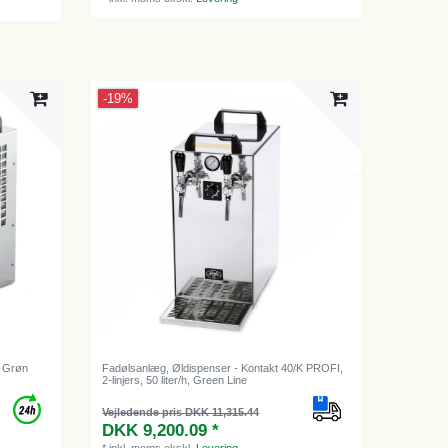
-19%
, Grøn
Fadølsanlæg, Øldispenser - Kontakt 40/K PROFI,
2-linjers, 50 liter/h, Green Line
Vejledende pris DKK 11,315.44
DKK 9,200.09 *
*
inkl. moms
ekskl.
Levering