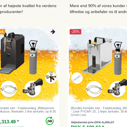
r af højeste kvalitet fra verdens
Mere end 90% af vores kunder 
producenter!
tilfredse og anbefaler os til andr
ndt
-20%
Komplet sæt - Fadølsanlæg, Øldispenser
[Bundle] Komplet sæt - Fadølsanlæg, Øl
lkasse, flowkøler 1-line tørkøler, op til 35
- Lindr PYGMY 25, 1-linjes tørkøler, 35 lit
Green Line
,313.49 *
Vejledende pris DKK 6,356.24