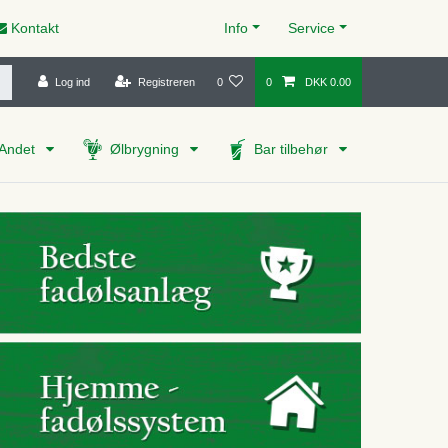
Kontakt
Info
Service
Log ind
Registreren
0
0
DKK 0.00
Andet
Ølbrygning
Bar tilbehør