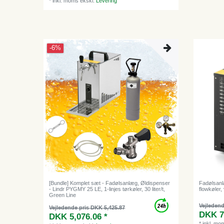
*
inkl. moms
ekskl.
Levering
-6%
[Bundle] Komplet sæt - Fadølsanlæg, Øldispenser
Fadølsanlæ
- Lindr PYGMY 25 LE, 1-linjes tørkøler, 30 liter/t,
flowkøler,
Green Line
Vejledend
Vejledende pris DKK 5,425.87
DKK 7,
DKK 5,076.06 *
*
inkl. mo