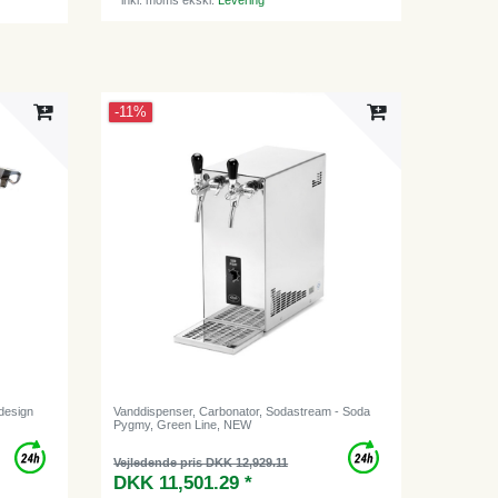
-11%
ldesign
Vanddispenser, Carbonator, Sodastream - Soda
Pygmy, Green Line, NEW
Vejledende pris DKK 12,929.11
DKK 11,501.29 *