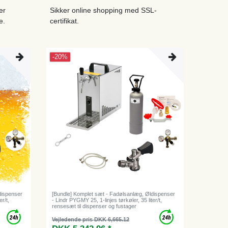
er
Sikker online shopping med SSL-
e.
certifikat.
-20%
dispenser
[Bundle] Komplet sæt - Fadølsanlæg, Øldispenser
er/t,
- Lindr PYGMY 25, 1-linjes tørkøler, 35 liter/t,
rensesæt til dispenser og fustager
Vejledende pris DKK 6,665.12