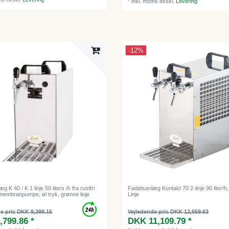
*
inkl. moms
ekskl.
Levering
-12%
 K 40 / K 1 linje 50 liters /h fra rustfri
Fadølsanlæg Kontakt 70 2-linje 90 liter/h
 membranpumpe, øl tryk, grønne linje
Linje
e pris DKK 9,398.15
Vejledende pris DKK 12,659.63
,799.86 *
DKK 11,109.79 *