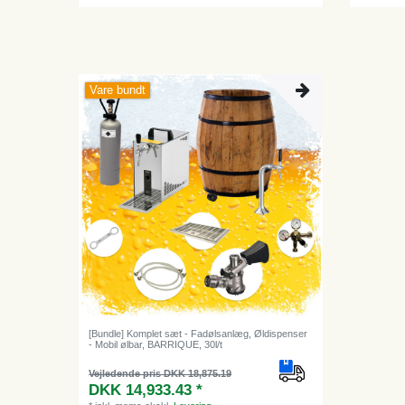
Vare bundt
[Bundle] Komplet sæt - Fadølsanlæg, Øldispenser
- Mobil ølbar, BARRIQUE, 30l/t
Vejledende pris DKK 18,875.19
DKK 14,933.43 *