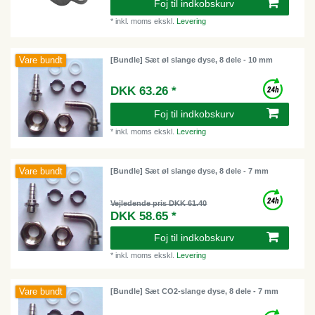
Foj til indkobskurv
*
inkl. moms
ekskl.
Levering
Vare bundt
[Bundle] Sæt øl slange dyse, 8 dele - 10 mm
DKK 63.26 *
Foj til indkobskurv
*
inkl. moms
ekskl.
Levering
Vare bundt
[Bundle] Sæt øl slange dyse, 8 dele - 7 mm
Vejledende pris DKK 61.40
DKK 58.65 *
Foj til indkobskurv
*
inkl. moms
ekskl.
Levering
Vare bundt
[Bundle] Sæt CO2-slange dyse, 8 dele - 7 mm