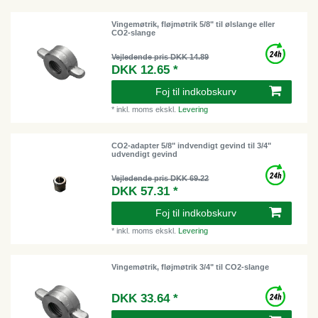
Vingemøtrik, fløjmøtrik 5/8" til ølslange eller
CO2-slange
Vejledende pris DKK 14.89
DKK 12.65 *
Foj til indkobskurv
*
inkl. moms
ekskl.
Levering
CO2-adapter 5/8" indvendigt gevind til 3/4"
udvendigt gevind
Vejledende pris DKK 69.22
DKK 57.31 *
Foj til indkobskurv
*
inkl. moms
ekskl.
Levering
Vingemøtrik, fløjmøtrik 3/4" til CO2-slange
DKK 33.64 *