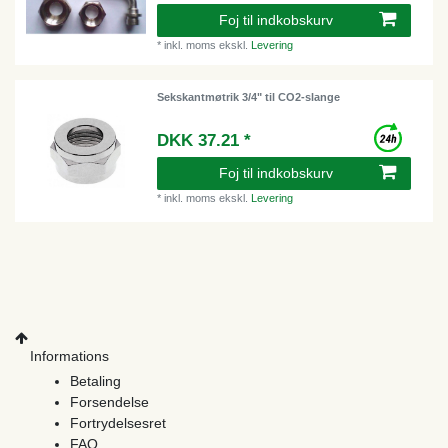
Foj til indkobskurv
*
inkl. moms
ekskl.
Levering
Sekskantmøtrik 3/4" til CO2-slange
DKK 37.21 *
Foj til indkobskurv
*
inkl. moms
ekskl.
Levering
Informations
Betaling
Forsendelse
Fortrydelsesret
FAQ