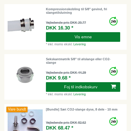
Kompressionskobling til 5/8" gevind, fri
slangetilslutning
Vejledende pris DKK 20.77
DKK 16.30 *
Vis emne
*
inkl. moms
ekskl.
Levering
Sekskantmøtrik 5/8" til ølslange eller CO2-
slange
Vejledende pris DKK 44.29
DKK 9.68 *
Foj til indkobskurv
*
inkl. moms
ekskl.
Levering
Vare bundt
[Bundle] Sæt CO2-slange dyse, 8 dele - 10 mm
Vejledende pris DKK 82.62
DKK 68.47 *