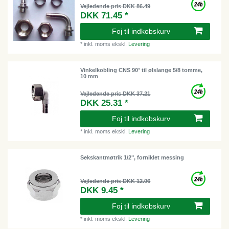
Vejledende pris DKK 86.49
DKK 71.45 *
Foj til indkobskurv
*
inkl. moms
ekskl.
Levering
Vinkelkobling CNS 90° til ølslange 5/8 tomme,
10 mm
Vejledende pris DKK 37.21
DKK 25.31 *
Foj til indkobskurv
*
inkl. moms
ekskl.
Levering
Sekskantmøtrik 1/2", forniklet messing
Vejledende pris DKK 12.06
DKK 9.45 *
Foj til indkobskurv
*
inkl. moms
ekskl.
Levering