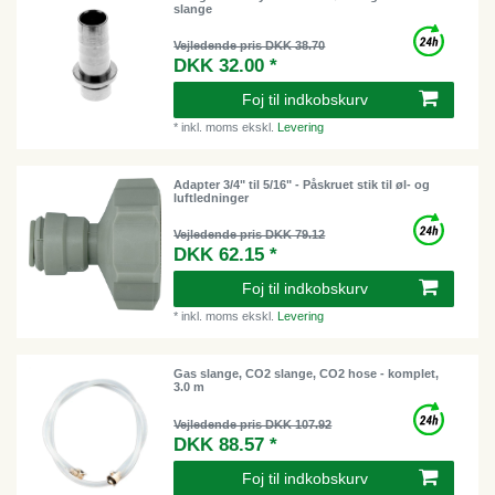
slange
Vejledende pris DKK 38.70
DKK 32.00 *
Foj til indkobskurv
*
inkl. moms
ekskl.
Levering
Adapter 3/4" til 5/16" - Påskruet stik til øl- og
luftledninger
Vejledende pris DKK 79.12
DKK 62.15 *
Foj til indkobskurv
*
inkl. moms
ekskl.
Levering
Gas slange, CO2 slange, CO2 hose - komplet,
3.0 m
Vejledende pris DKK 107.92
DKK 88.57 *
Foj til indkobskurv