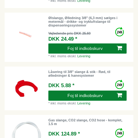
*
inkl. moms
ekskl.
Levering
Ølslange, Ølledning 3/8" (6,3 mm) sælges i
metermål - drikke- og trykluftslange til
dispenseringssystemer
Vejledende pris DKK 25.60
DKK 24.49 *
Foj til indkobskurv
*
inkl. moms
ekskl.
Levering
Låsering til 3/8" slange & stik - Rød, til
ølledninger & hanesystemer
DKK 5.88 *
Foj til indkobskurv
*
inkl. moms
ekskl.
Levering
Gas slange, CO2 slange, CO2 hose - komplet,
1.5 m
DKK 124.89 *