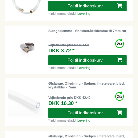
Foj til indkobskurv
*
inkl. moms
ekskl.
Levering
Slangeklemme - Snekketrådsklemme til 7mm rør
Vejledende pris DKK 4.69
DKK 3.72 *
Foj til indkobskurv
*
inkl. moms
ekskl.
Levering
Ølslange, Ølledning - Sælges i metervare, blød,
krystalklar - 7mm
Vejledende pris DKK 42.42
DKK 16.30 *
Foj til indkobskurv
*
inkl. moms
ekskl.
Levering
Ølslange, Ølledning - Sælges i metervare, blød,