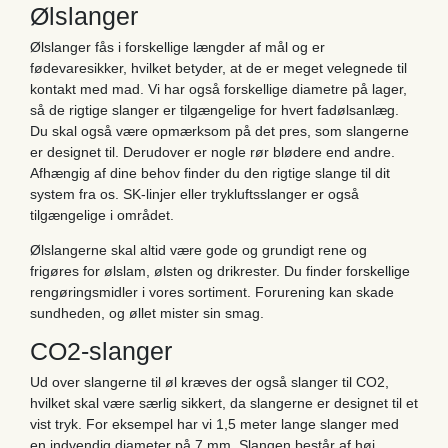
Ølslanger
Ølslanger fås i forskellige længder af mål og er
fødevaresikker, hvilket betyder, at de er meget velegnede til
kontakt med mad. Vi har også forskellige diametre på lager,
så de rigtige slanger er tilgængelige for hvert fadølsanlæg.
Du skal også være opmærksom på det pres, som slangerne
er designet til. Derudover er nogle rør blødere end andre.
Afhængig af dine behov finder du den rigtige slange til dit
system fra os. SK-linjer eller trykluftsslanger er også
tilgængelige i området.
Ølslangerne skal altid være gode og grundigt rene og
frigøres for ølslam, ølsten og drikrester. Du finder forskellige
rengøringsmidler i vores sortiment. Forurening kan skade
sundheden, og øllet mister sin smag.
CO2-slanger
Ud over slangerne til øl kræves der også slanger til CO2,
hvilket skal være særlig sikkert, da slangerne er designet til et
vist tryk. For eksempel har vi 1,5 meter lange slanger med
en indvendig diameter på 7 mm. Slangen består af høj