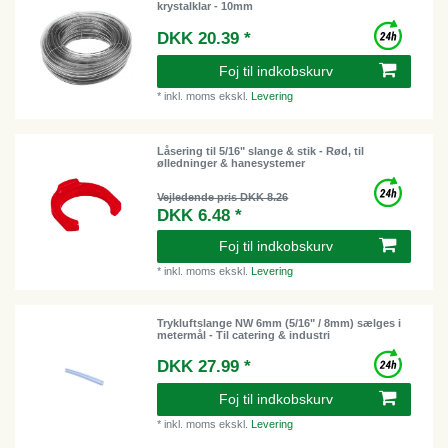
krystalklar - 10mm
DKK 20.39 *
Foj til indkobskurv
*
inkl. moms
ekskl.
Levering
Låsering til 5/16" slange & stik - Rød, til
ølledninger & hanesystemer
Vejledende pris DKK 8.26
DKK 6.48 *
Foj til indkobskurv
*
inkl. moms
ekskl.
Levering
Trykluftslange NW 6mm (5/16" / 8mm) sælges i
metermål - Til catering & industri
DKK 27.99 *
Foj til indkobskurv
*
inkl. moms
ekskl.
Levering