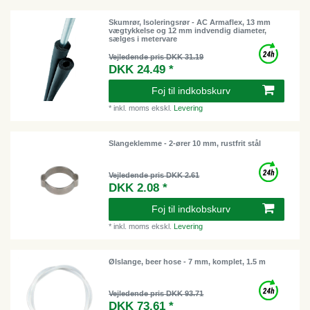
Skumrør, Isoleringsrør - AC Armaflex, 13 mm
vægtykkelse og 12 mm indvendig diameter,
sælges i metervare
Vejledende pris DKK 31.19
DKK 24.49 *
Foj til indkobskurv
*
inkl. moms
ekskl.
Levering
Slangeklemme - 2-ører 10 mm, rustfrit stål
Vejledende pris DKK 2.61
DKK 2.08 *
Foj til indkobskurv
*
inkl. moms
ekskl.
Levering
Ølslange, beer hose - 7 mm, komplet, 1.5 m
Vejledende pris DKK 93.71
DKK 73.61 *