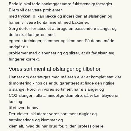
Endelig skal fadølsanlægget være fuldstændigt forseglet.
Ellers vil der være problemer
med trykket, øl kan lække og indersiden af ​​ølslangen og
hanen vil være kontamineret med bakterier.
Sørg derfor for absolut at bruge en passende ølslange, og
dette skal fastgøres med
egnede tætninger, klemmer og klemmer. På denne måde
undgår du
problemer med dispensering og sikrer, at dit fadølsanlæg
fungerer korrekt.
Vores sortiment af ølslanger og tilbehør
Uanset om det sælges med måleren eller et komplet sæt klar
til montering - hos os er du garanteret at finde den rigtige
ølslange. Fordi vi i vores sortiment har ølslanger og
CO2-slanger i alle almindelige diametre, så vi kan tilbyde en
løsning
til ethvert behov.
Derudover inkluderer vores sortiment nøgler og
tætningsringe og klemmer og
klem alt, hvad du har brug for, til den professionelle