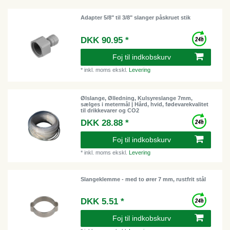
Adapter 5/8" til 3/8" slanger påskruet stik
DKK 90.95 *
Foj til indkobskurv
*
inkl. moms
ekskl.
Levering
Ølslange, Ølledning, Kulsyreslange 7mm,
sælges i metermål | Hård, hvid, fødevarekvalitet
til drikkevarer og CO2
DKK 28.88 *
Foj til indkobskurv
*
inkl. moms
ekskl.
Levering
Slangeklemme - med to ører 7 mm, rustfrit stål
DKK 5.51 *
Foj til indkobskurv