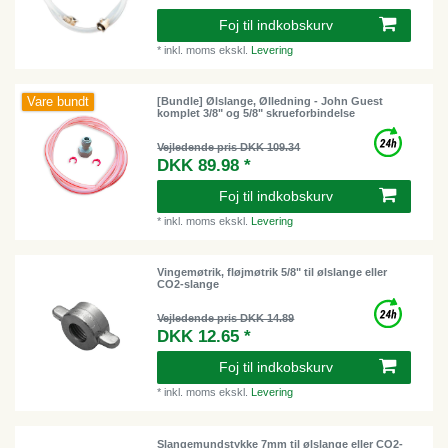
Foj til indkobskurv
*
inkl. moms
ekskl.
Levering
Vare bundt
[Bundle] Ølslange, Ølledning - John Guest
komplet 3/8" og 5/8" skrueforbindelse
Vejledende pris DKK 109.34
DKK 89.98 *
Foj til indkobskurv
*
inkl. moms
ekskl.
Levering
Vingemøtrik, fløjmøtrik 5/8" til ølslange eller
CO2-slange
Vejledende pris DKK 14.89
DKK 12.65 *
Foj til indkobskurv
*
inkl. moms
ekskl.
Levering
Slangemundstykke 7mm til ølslange eller CO2-