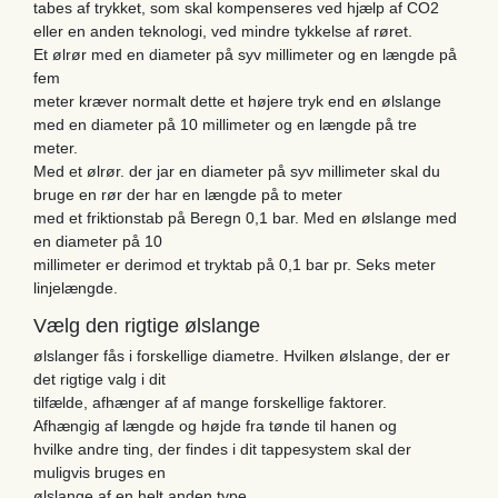
tabes af trykket, som skal kompenseres ved hjælp af CO2
eller en anden teknologi, ved mindre tykkelse af røret.
Et ølrør med en diameter på syv millimeter og en længde på
fem
meter kræver normalt dette et højere tryk end en ølslange
med en diameter på 10 millimeter og en længde på tre
meter.
Med et ølrør. der jar en diameter på syv millimeter skal du
bruge en rør der har en længde på to meter
med et friktionstab på Beregn 0,1 bar. Med en ølslange med
en diameter på 10
millimeter er derimod et tryktab på 0,1 bar pr. Seks meter
linjelængde.
Vælg den rigtige ølslange
ølslanger fås i forskellige diametre. Hvilken ølslange, der er
det rigtige valg i dit
tilfælde, afhænger af af mange forskellige faktorer.
Afhængig af længde og højde fra tønde til hanen og
hvilke andre ting, der findes i dit tappesystem skal der
muligvis bruges en
ølslange af en helt anden type.