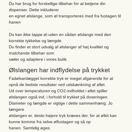
Du har brug for forskellige tilbehør for at betjene din
dispenser. Dette inkluderer
en egnet ølslange, som øl transporteres med fra fustagen til
hanen
.
Du kan ikke tappe øl uden en sådan ølslange med den
korrekte tykkelse og længde.
Du finder et stort udvalg af ølslanger af høj kvalitet og
matchende tilbehør som
sæler og adaptere i vores butik.
Ølslangen har indflydelse på trykket
Fadølsanlægget korrekte tryk er meget afgørende for at
opnå de bedste resultater ved udskænkning af øllet.
Ud over temperaturen og CO2-indholdet i øllet spiller
ølslangen også ind, i forhold til trykket på doseringen.
Diameter og længde er vigtige i dette sammenhæng. Jo
længere
ølslangen er, desto højere tryk kræves der, for at øllet kan
kunne komme fra selve ølfustagen og så op
hanen. Samtidig øges