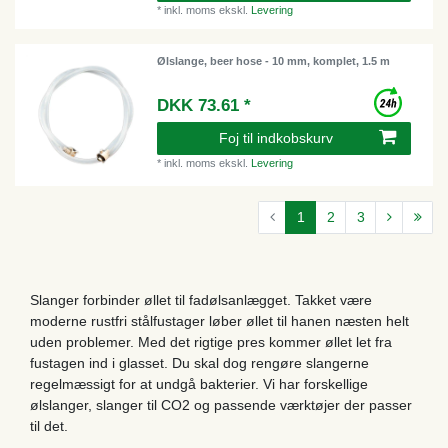
*
inkl. moms
ekskl.
Levering
Ølslange, beer hose - 10 mm, komplet, 1.5 m
DKK 73.61 *
Foj til indkobskurv
*
inkl. moms
ekskl.
Levering
1
2
3
Slanger forbinder øllet til fadølsanlægget. Takket være
moderne rustfri stålfustager løber øllet til hanen næsten helt
uden problemer. Med det rigtige pres kommer øllet let fra
fustagen ind i glasset. Du skal dog rengøre slangerne
regelmæssigt for at undgå bakterier. Vi har forskellige
ølslanger, slanger til CO2 og passende værktøjer der passer
til det.