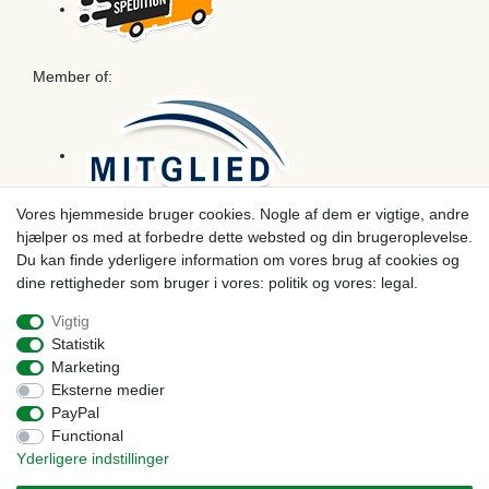
Member of:
Vores hjemmeside bruger cookies. Nogle af dem er vigtige, andre
hjælper os med at forbedre dette websted og din brugeroplevelse.
Betaling
Du kan finde yderligere information om vores brug af cookies og
dine rettigheder som bruger i vores: politik og vores: legal.
Vigtig
Statistik
Marketing
Eksterne medier
PayPal
Functional
Yderligere indstillinger
© Copyright 2026 | Alle rettigheder forbeholdes. - Prices incl. VAT. 19% VAT Basic prices see