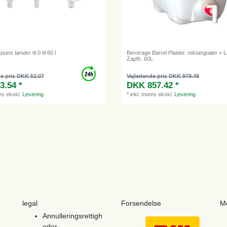
ns tønder til 0 til 60 l
Beverage Barrel Plaider. rektangulær + 
Zapfh. 60L
e pris DKK 62.07
Vejledende pris DKK 979.49
3.54 *
DKK 857.42 *
ms
ekskl.
Levering
*
inkl. moms
ekskl.
Levering
legal
Forsendelse
M
Annulleringsrettigh
eder