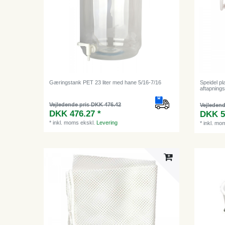
Gæringstank PET 23 liter med hane 5/16-7/16
Speidel pl
aftapning
Vejledende pris DKK 476.42
Vejledend
DKK 476.27 *
DKK 5
*
inkl. moms
ekskl.
Levering
*
inkl. mo