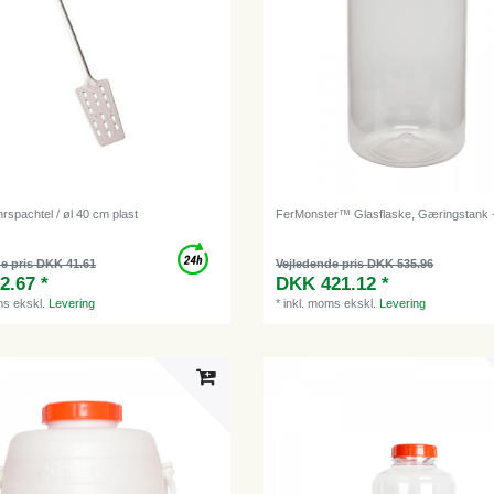
rspachtel / øl 40 cm plast
FerMonster™ Glasflaske, Gæringstank 
e pris DKK 41.61
Vejledende pris DKK 535.96
2.67 *
DKK 421.12 *
ms
ekskl.
Levering
*
inkl. moms
ekskl.
Levering