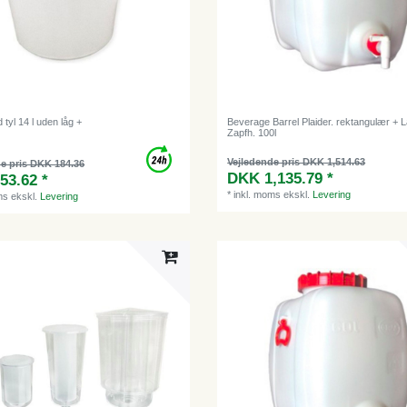
 tyl 14 l uden låg +
Beverage Barrel Plaider. rektangulær + 
Zapfh. 100l
Vejledende pris DKK 1,514.63
e pris DKK 184.36
DKK 1,135.79 *
53.62 *
*
inkl. moms
ekskl.
Levering
ms
ekskl.
Levering