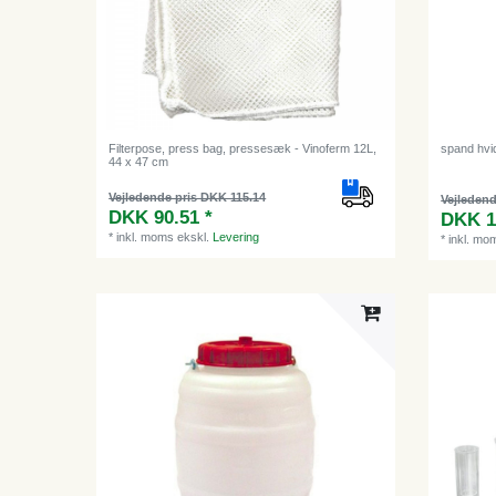
Filterpose, press bag, pressesæk - Vinoferm 12L,
spand hvid
44 x 47 cm
Vejledende pris DKK 115.14
Vejledend
DKK 90.51 *
DKK 1
*
inkl. moms
ekskl.
Levering
*
inkl. mo