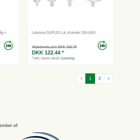
Låg +
Luftsluse DUPLEX 1 A, til tønder 200-500 l
Vejledende pris DKK 155.78
DKK 122.44 *
*
inkl. moms
ekskl.
Levering
1
2
ember of: