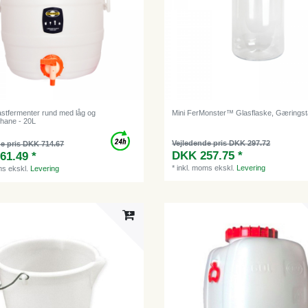
astfermenter rund med låg og
Mini FerMonster™ Glasflaske, Gæringst
shane - 20L
Vejledende pris DKK 297.72
e pris DKK 714.67
DKK 257.75 *
61.49 *
*
inkl. moms
ekskl.
Levering
ms
ekskl.
Levering