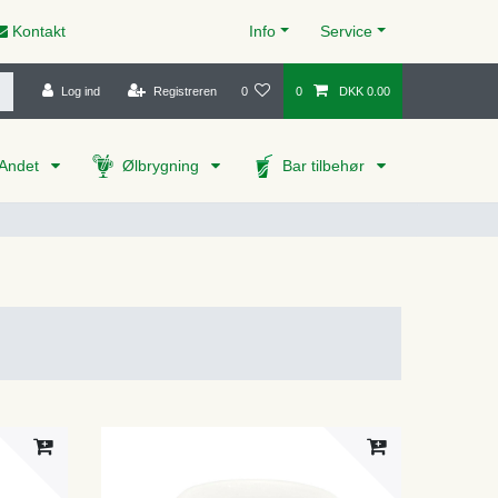
Kontakt
Info
Service
Log ind
Registreren
0
0
DKK 0.00
Andet
Ølbrygning
Bar tilbehør