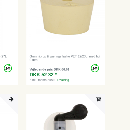
- 27L
Gummiprop til gæringsflaske PET 12/23L, med hul
9 mm
Vejledende pris DKK 66.61
DKK 52.32 *
*
inkl. moms
ekskl.
Levering