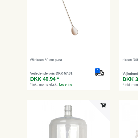
Øl skeen 80 cm plast
skeen Rüh
Vejledende pris DKK 57.31
Vejledend
DKK 40.94 *
DKK 3
*
inkl. moms
ekskl.
Levering
*
inkl. mo