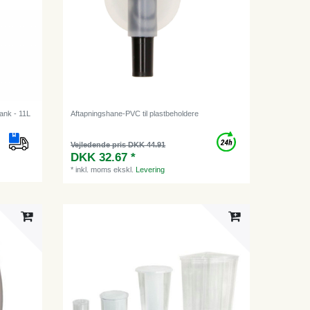
ank - 11L
Aftapningshane-PVC til plastbeholdere
Vejledende pris DKK 44.91
DKK 32.67 *
*
inkl. moms
ekskl.
Levering