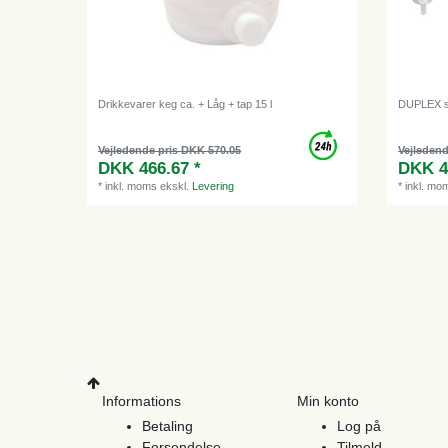
Drikkevarer keg ca. + Låg + tap 15 l
DUPLEX spu
Vejledende pris DKK 570.05
Vejledend
DKK 466.67 *
DKK 4
*
inkl. moms
ekskl.
Levering
*
inkl. mo
Informations
Min konto
Betaling
Log på
Forsendelse
Tilmeld