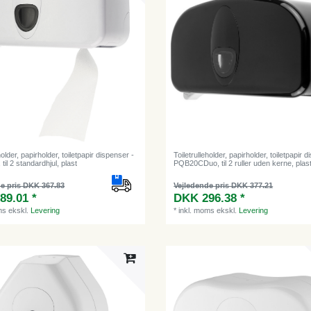
holder, papirholder, toiletpapir dispenser -
Toiletrulleholder, papirholder, toiletpapir 
il 2 standardhjul, plast
PQB20CDuo, til 2 ruller uden kerne, plast
e pris DKK 367.83
Vejledende pris DKK 377.21
89.01 *
DKK 296.38 *
ms
ekskl.
Levering
*
inkl. moms
ekskl.
Levering