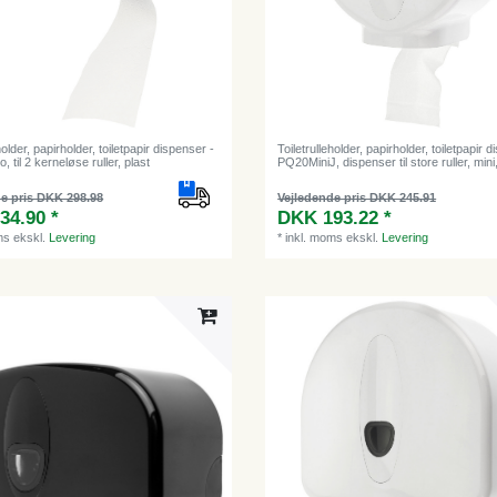
holder, papirholder, toiletpapir dispenser -
Toiletrulleholder, papirholder, toiletpapir 
til 2 kerneløse ruller, plast
PQ20MiniJ, dispenser til store ruller, mini
e pris DKK 298.98
Vejledende pris DKK 245.91
34.90 *
DKK 193.22 *
ms
ekskl.
Levering
*
inkl. moms
ekskl.
Levering