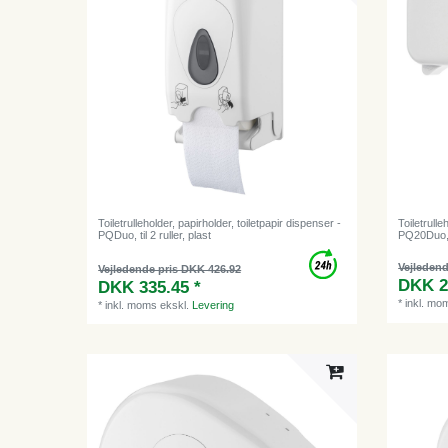
Toiletrulleholder, papirholder, toiletpapir dispenser -
Toiletrulle
PQDuo, til 2 ruller, plast
PQ20Duo, t
Vejledend
Vejledende pris DKK 426.92
DKK 2
DKK 335.45 *
*
inkl. mo
*
inkl. moms
ekskl.
Levering