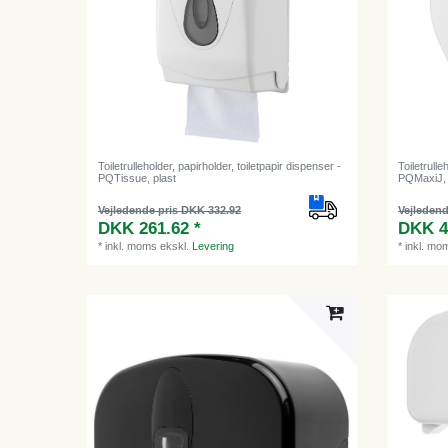
Toiletrulleholder, papirholder, toiletpapir dispenser -
Toiletrulle
PQTissue, plast
PQMaxiJ, s
Vejledende pris DKK 332.92
Vejledend
DKK 261.62 *
DKK 4
*
inkl. moms
ekskl.
Levering
*
inkl. mo