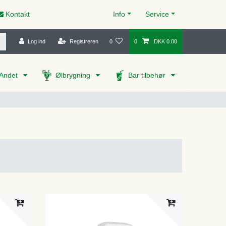
Kontakt
Info
Service
Log ind
Registreren
0
0
DKK 0.00
Andet
Ølbrygning
Bar tilbehør