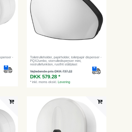
dispenser -
Toiletrulleholder, papirholder, toiletpapir dispenser -
PQXJumbo, storrulledispenser mini,
restrullefunktion, rustfrit stål/plast
Vejledende pris DKK 737.22
DKK 579.28 *
*
inkl. moms
ekskl.
Levering