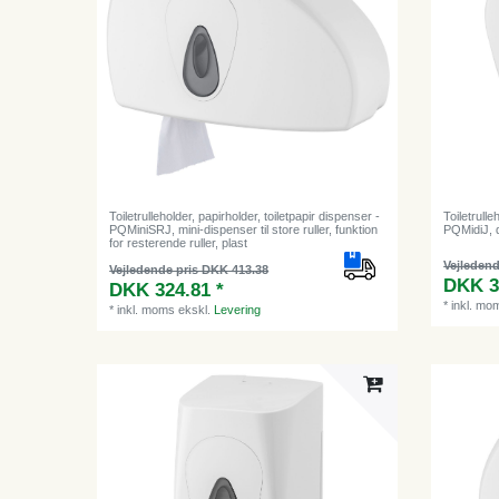
Toiletrulleholder, papirholder, toiletpapir dispenser -
Toiletrulle
PQMiniSRJ, mini-dispenser til store ruller, funktion
PQMidiJ, di
for resterende ruller, plast
Vejledend
Vejledende pris DKK 413.38
DKK 3
DKK 324.81 *
*
inkl. mo
*
inkl. moms
ekskl.
Levering