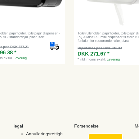
holder, papirholder, toiletpapir dispenser -
Toiletrulleholder, papirholder, toiletpapir 
til 2 standardhjul, plast, sort
PQ20MiniSRJ, mini-dispenser til store rul
funktion for resterende ruller, plast
e pris DKK 377.21
Vejledende pris DKK 310.37
96.38 *
DKK 271.67 *
ms
ekskl.
Levering
*
inkl. moms
ekskl.
Levering
legal
Forsendelse
M
Annulleringsrettigh