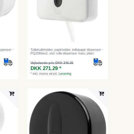
dispenser -
Toiletrulleholder, papirholder, toiletpapir dispenser -
PQ20MaxiJ, stor rulle dispenser maxi, plast
Vejledende pris DKK 345.35
DKK 271.29 *
*
inkl. moms
ekskl.
Levering