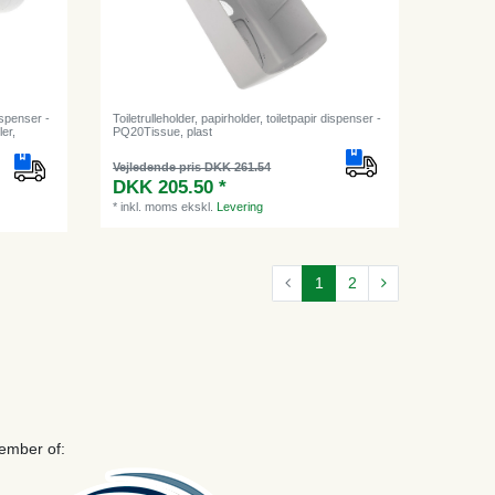
dispenser -
Toiletrulleholder, papirholder, toiletpapir dispenser -
ler,
PQ20Tissue, plast
Vejledende pris DKK 261.54
DKK 205.50 *
*
inkl. moms
ekskl.
Levering
1
2
ember of: