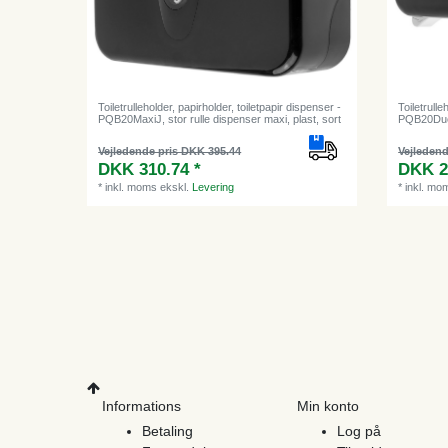
Toiletrulleholder, papirholder, toiletpapir dispenser -
Toiletrulle
PQB20MaxiJ, stor rulle dispenser maxi, plast, sort
PQB20Duo, 
Vejledende pris DKK 395.44
Vejledend
DKK 310.74 *
DKK 2
*
inkl. moms
ekskl.
Levering
*
inkl. mo
Informations
Min konto
Betaling
Log på