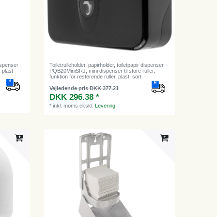
dispenser -
Toiletrulleholder, papirholder, toiletpapir dispenser -
, plast
PQB20MiniSRJ, mini dispenser til store ruller,
funktion for resterende ruller, plast, sort
Vejledende pris DKK 377.21
DKK 296.38 *
*
inkl. moms
ekskl.
Levering