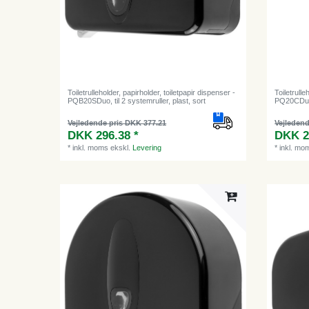
Toiletrulleholder, papirholder, toiletpapir dispenser -
Toiletrulle
PQB20SDuo, til 2 systemruller, plast, sort
PQ20CDuo, 
Vejledende pris DKK 377.21
Vejledend
DKK 296.38 *
DKK 2
*
inkl. moms
ekskl.
Levering
*
inkl. mo