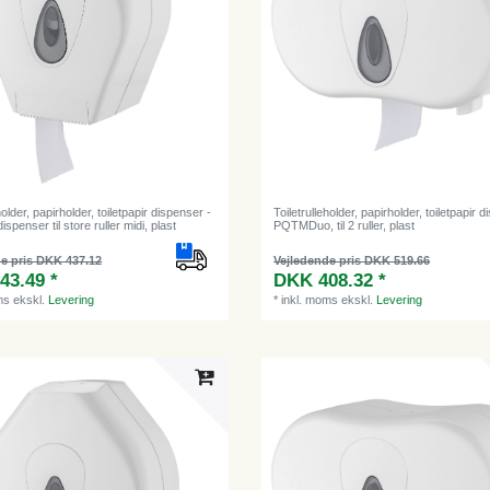
holder, papirholder, toiletpapir dispenser -
Toiletrulleholder, papirholder, toiletpapir 
spenser til store ruller midi, plast
PQTMDuo, til 2 ruller, plast
e pris DKK 437.12
Vejledende pris DKK 519.66
43.49 *
DKK 408.32 *
ms
ekskl.
Levering
*
inkl. moms
ekskl.
Levering