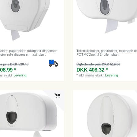
holder, papirholder, toiletpapir dispenser -
Toiletrulleholder, papirholder, toiletpapir 
tor rulle dispenser maxi, plast
PQTMCDuo, til 2 ruller, plast
e pris DKK 520.48
Vejledende pris DKK 519.66
08.99 *
DKK 408.32 *
ms
ekskl.
Levering
*
inkl. moms
ekskl.
Levering