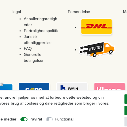
legal
Forsendelse
M
Annulleringsrettigh
eder
Fortrolighedspolitik
Juridisk
offentliggørelse
FAQ
Generelle
betingelser
e, andre hjælper os med at forbedre dette websted og din
vores brug af cookies og dine rettigheder som bruger i vores:
ces see article detail | * Applies to deliveries to the UK!
ne medier
PayPal
Functional
Withdraw