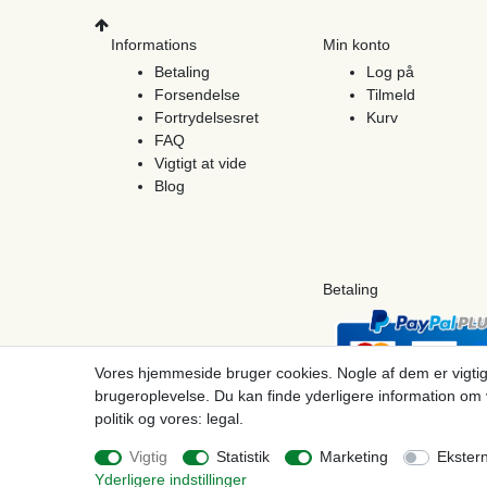
Informations
Min konto
Betaling
Log på
Forsendelse
Tilmeld
Fortrydelsesret
Kurv
FAQ
Vigtigt at vide
Blog
Betaling
Vores hjemmeside bruger cookies. Nogle af dem er vigtig
brugeroplevelse. Du kan finde yderligere information om 
politik og vores: legal.
© Copyright 2026 | Alle rettigheder forbeholdes. - Prices incl. VAT. 19% VAT Basic pri
Vigtig
Statistik
Marketing
Ekster
Yderligere indstillinger