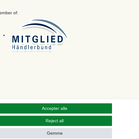
ember of:
Accepter alle
Reject all
Kontakt
 from contract here
Gemme