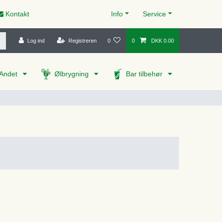
Kontakt
Info
Service
Log ind
Registreren
0
0
DKK 0.00
Andet
Ølbrygning
Bar tilbehør