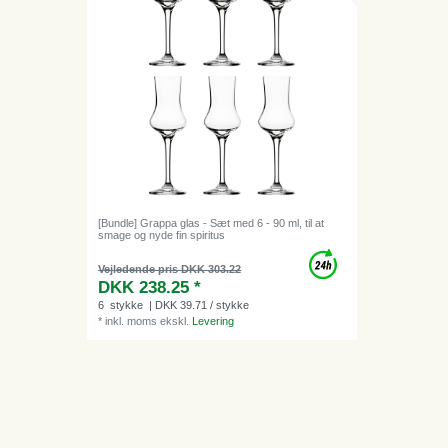
[Bundle] Grappa glas - Sæt med 6 - 90 ml, til at
smage og nyde fin spiritus
Vejledende pris DKK 303.22
DKK 238.25 *
6
stykke
| DKK 39.71 / stykke
*
inkl. moms
ekskl.
Levering