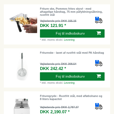
Friture ske, Pommes frites skovl - med
aftagelige håndtag, 75 mm påfyldningsåbning,
rustfrit stål
Vejledende pris DKK 155.15
DKK 121.91 *
Foj til indkobskurv
*
inkl. moms
ekskl.
Levering
Fritureske - lavet af rustfrit stål med PA håndtag
Vejledende pris DKK 308.54
DKK 242.42 *
Foj til indkobskurv
*
inkl. moms
ekskl.
Levering
Frituregryde - Rustfrit stål, med afløbshane og
8 liters kapacitet
Vejledende pris DKK 2,787.37
DKK 2,190.07 *