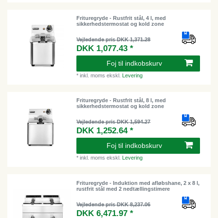
Frituregryde - Rustfrit stål, 4 l, med
sikkerhedstermostat og kold zone
Vejledende pris DKK 1,371.28
DKK 1,077.43 *
Foj til indkobskurv
*
inkl. moms
ekskl.
Levering
Frituregryde - Rustfrit stål, 8 l, med
sikkerhedstermostat og kold zone
Vejledende pris DKK 1,594.27
DKK 1,252.64 *
Foj til indkobskurv
*
inkl. moms
ekskl.
Levering
Frituregryde - Induktion med afløbshane, 2 x 8 l,
rustfrit stål med 2 nedtællingstimere
Vejledende pris DKK 8,237.06
DKK 6,471.97 *