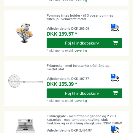
*
inkl. moms
ekskl.
Levering
Pommes frites holder - til 3 poser pommes
frites, pulverlakeret metal
Vejledende pris DKK 203.09
DKK 159.57 *
Foj til indkobskurv
*
inkl. moms
ekskl.
Levering
Fritureske - med forstærket trådhåndtag,
rustfrit stål
Vejledende pris DKK 197.77
DKK 155.39 *
Foj til indkobskurv
*
inkl. moms
ekskl.
Levering
Frituregryde - med aftapningshane og 2 x 8 l
kapacitet - med temperaturstyling, sluk
funktion og ekstra lang stangkurve, 230V 3500W
Vejledende pris DKK 2,454.97