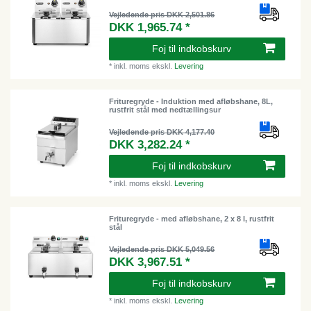
Vejledende pris DKK 2,501.86
DKK 1,965.74 *
Foj til indkobskurv
*
inkl. moms
ekskl.
Levering
Frituregryde - Induktion med afløbshane, 8L,
rustfrit stål med nedtællingsur
Vejledende pris DKK 4,177.40
DKK 3,282.24 *
Foj til indkobskurv
*
inkl. moms
ekskl.
Levering
Frituregryde - med afløbshane, 2 x 8 l, rustfrit
stål
Vejledende pris DKK 5,049.56
DKK 3,967.51 *
Foj til indkobskurv
*
inkl. moms
ekskl.
Levering