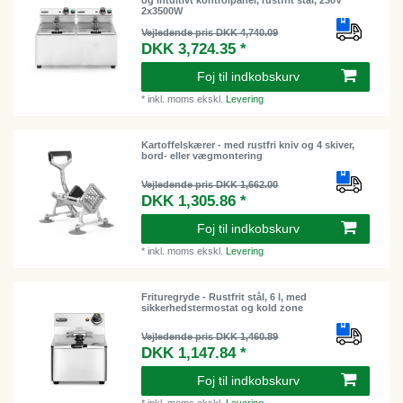
2x3500W
Vejledende pris DKK 4,740.09
DKK 3,724.35 *
Foj til indkobskurv
*
inkl. moms
ekskl.
Levering
Kartoffelskærer - med rustfri kniv og 4 skiver,
bord- eller vægmontering
Vejledende pris DKK 1,662.00
DKK 1,305.86 *
Foj til indkobskurv
*
inkl. moms
ekskl.
Levering
Frituregryde - Rustfrit stål, 6 l, med
sikkerhedstermostat og kold zone
Vejledende pris DKK 1,460.89
DKK 1,147.84 *
Foj til indkobskurv