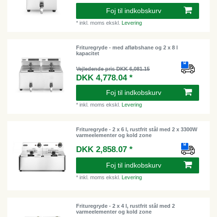
Foj til indkobskurv
*
inkl. moms
ekskl.
Levering
Frituregryde - med afløbshane og 2 x 8 l
kapacitet
Vejledende pris DKK 6,081.15
DKK 4,778.04 *
Foj til indkobskurv
*
inkl. moms
ekskl.
Levering
Frituregryde - 2 x 6 l, rustfrit stål med 2 x 3300W
varmeelementer og kold zone
DKK 2,858.07 *
Foj til indkobskurv
*
inkl. moms
ekskl.
Levering
Frituregryde - 2 x 4 l, rustfrit stål med 2
varmeelementer og kold zone