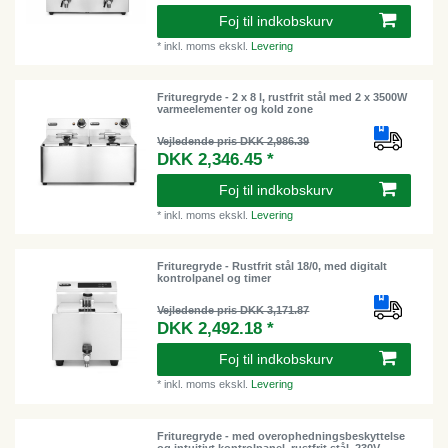
Foj til indkobskurv
*
inkl. moms
ekskl.
Levering
Frituregryde - 2 x 8 l, rustfrit stål med 2 x 3500W
varmeelementer og kold zone
Vejledende pris DKK 2,986.39
DKK 2,346.45 *
Foj til indkobskurv
*
inkl. moms
ekskl.
Levering
Frituregryde - Rustfrit stål 18/0, med digitalt
kontrolpanel og timer
Vejledende pris DKK 3,171.87
DKK 2,492.18 *
Foj til indkobskurv
*
inkl. moms
ekskl.
Levering
Frituregryde - med overophedningsbeskyttelse
og intuitivt kontrolpanel, rustfrit stål, 230V