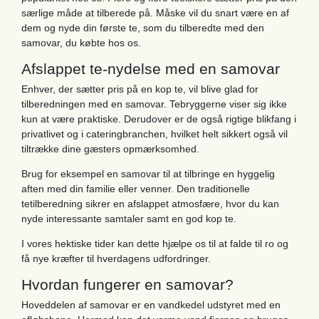
særlige måde at tilberede på. Måske vil du snart være en af ​​
dem og nyde din første te, som du tilberedte med den
samovar, du købte hos os.
Afslappet te-nydelse med en samovar
Enhver, der sætter pris på en kop te, vil blive glad for
tilberedningen med en samovar. Tebryggerne viser sig ikke
kun at være praktiske. Derudover er de også rigtige blikfang i
privatlivet og i cateringbranchen, hvilket helt sikkert også vil
tiltrække dine gæsters opmærksomhed.
Brug for eksempel en samovar til at tilbringe en hyggelig
aften med din familie eller venner. Den traditionelle
tetilberedning sikrer en afslappet atmosfære, hvor du kan
nyde interessante samtaler samt en god kop te.
I vores hektiske tider kan dette hjælpe os til at falde til ro og
få nye kræfter til hverdagens udfordringer.
Hvordan fungerer en samovar?
Hoveddelen af ​​samovar er en vandkedel udstyret med en