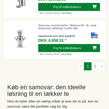
Foj til indkobskurv
*
inkl. moms
ekskl.
Levering
Samovar, russisk kedel - Rebecca III - 5L, med
dispenser, elektrisk, rustfri stål
Vejledende pris DKK 5,929.01
DKK 4,658.51 *
Foj til indkobskurv
*
inkl. moms
ekskl.
Levering
1
2
Køb en samovar: den ideelle
løsning til en lækker te
Hvis du leder efter en særlig måde at lave din te på, kan en
samovar være det perfekte valg for dig.