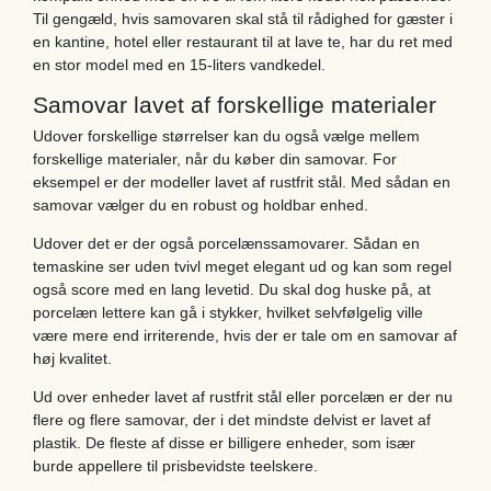
Til gengæld, hvis samovaren skal stå til rådighed for gæster i
en kantine, hotel eller restaurant til at lave te, har du ret med
en stor model med en 15-liters vandkedel.
Samovar lavet af forskellige materialer
Udover forskellige størrelser kan du også vælge mellem
forskellige materialer, når du køber din samovar. For
eksempel er der modeller lavet af rustfrit stål. Med sådan en
samovar vælger du en robust og holdbar enhed.
Udover det er der også porcelænssamovarer. Sådan en
temaskine ser uden tvivl meget elegant ud og kan som regel
også score med en lang levetid. Du skal dog huske på, at
porcelæn lettere kan gå i stykker, hvilket selvfølgelig ville
være mere end irriterende, hvis der er tale om en samovar af
høj kvalitet.
Ud over enheder lavet af rustfrit stål eller porcelæn er der nu
flere og flere samovar, der i det mindste delvist er lavet af
plastik. De fleste af disse er billigere enheder, som især
burde appellere til prisbevidste teelskere.