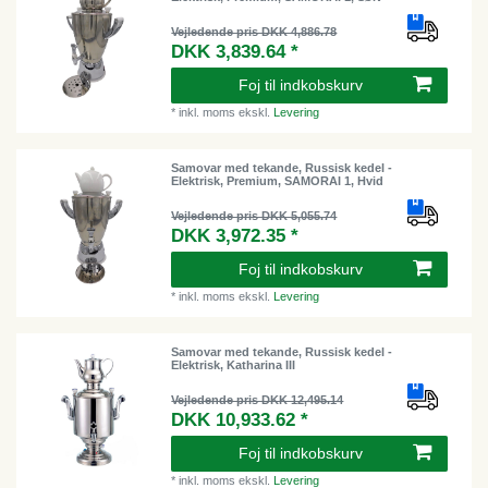
Vejledende pris DKK 4,886.78
DKK 3,839.64 *
Foj til indkobskurv
*
inkl. moms
ekskl.
Levering
Samovar med tekande, Russisk kedel -
Elektrisk, Premium, SAMORAI 1, Hvid
Vejledende pris DKK 5,055.74
DKK 3,972.35 *
Foj til indkobskurv
*
inkl. moms
ekskl.
Levering
Samovar med tekande, Russisk kedel -
Elektrisk, Katharina III
Vejledende pris DKK 12,495.14
DKK 10,933.62 *
Foj til indkobskurv
*
inkl. moms
ekskl.
Levering