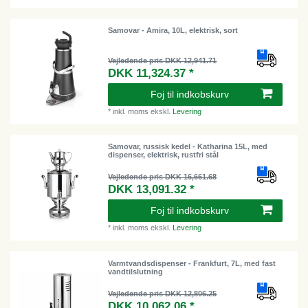
Samovar - Amira, 10L, elektrisk, sort
Vejledende pris DKK 12,941.71
DKK 11,324.37 *
Foj til indkobskurv
*
inkl. moms
ekskl.
Levering
Samovar, russisk kedel - Katharina 15L, med
dispenser, elektrisk, rustfri stål
Vejledende pris DKK 16,661.68
DKK 13,091.32 *
Foj til indkobskurv
*
inkl. moms
ekskl.
Levering
Varmtvandsdispenser - Frankfurt, 7L, med fast
vandtilslutning
Vejledende pris DKK 12,806.25
DKK 10,062.06 *