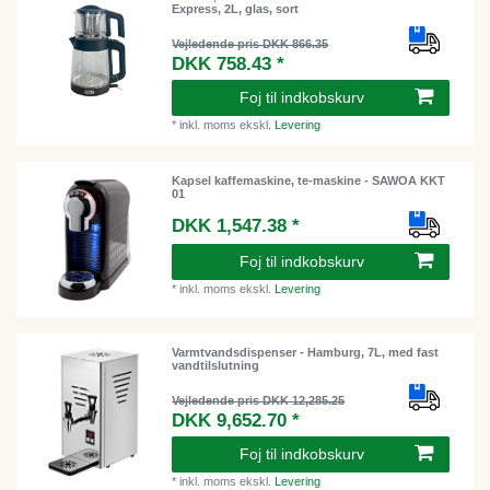
Express, 2L, glas, sort
Vejledende pris DKK 866.35
DKK 758.43 *
Foj til indkobskurv
*
inkl. moms
ekskl.
Levering
Kapsel kaffemaskine, te-maskine - SAWOA KKT
01
DKK 1,547.38 *
Foj til indkobskurv
*
inkl. moms
ekskl.
Levering
Varmtvandsdispenser - Hamburg, 7L, med fast
vandtilslutning
Vejledende pris DKK 12,285.25
DKK 9,652.70 *
Foj til indkobskurv
*
inkl. moms
ekskl.
Levering