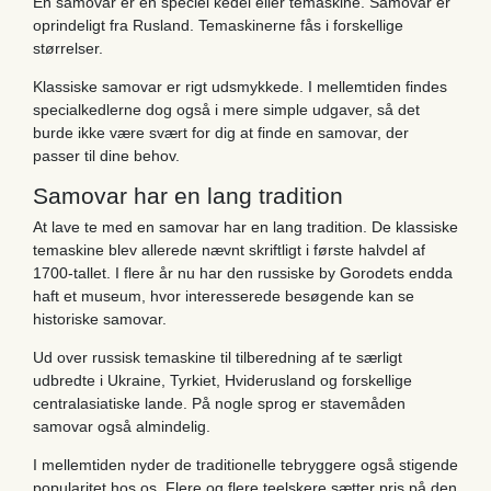
En samovar er en speciel kedel eller temaskine. Samovar er
oprindeligt fra Rusland. Temaskinerne fås i forskellige
størrelser.
Klassiske samovar er rigt udsmykkede. I mellemtiden findes
specialkedlerne dog også i mere simple udgaver, så det
burde ikke være svært for dig at finde en samovar, der
passer til dine behov.
Samovar har en lang tradition
At lave te med en samovar har en lang tradition. De klassiske
temaskine blev allerede nævnt skriftligt i første halvdel af
1700-tallet. I flere år nu har den russiske by Gorodets endda
haft et museum, hvor interesserede besøgende kan se
historiske samovar.
Ud over russisk temaskine til tilberedning af te særligt
udbredte i Ukraine, Tyrkiet, Hviderusland og forskellige
centralasiatiske lande. På nogle sprog er stavemåden
samovar også almindelig.
I mellemtiden nyder de traditionelle tebryggere også stigende
popularitet hos os. Flere og flere teelskere sætter pris på den