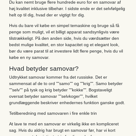
Du kan nemt bruge flere hundrede euro for en samovar af
høj kvalitet inklusive tilbehør. I sidste ende er det selvfølgelig
helt op til dig, hvad der er vigtigt for dig.
Hvis du bare vil købe en simpel temaskine og bruge så få
penge som muligt, vil et billigt apparat sandsynligvis være
tilstrækkeligt. På den anden side, hvis du værdsætter den
bedst mulige kvalitet, en stor kapacitet og et elegant look,
bør du være parat til at investere lidt flere penge, hvis du vil
købe en ny samovar.
Hvad betyder samovar?
Udtrykket samovar kommer fra det russiske. Det er
sammensat af de to ord ""samo"" og ""krig"". Samo betyder
""selv"" på tysk og krig betyder ""kokke"". Bogstaveligt
oversat betyder samovar ""selvkoger"", hvilket
grundlæggende beskriver enhedernes funktion ganske godt.
Tetilberedning med samovaren i fire enkle trin
At lave te med en samovar er virkelig ikke en kompliceret
sag. Hvis du aldrig har brugt en samovar før, har vi kort