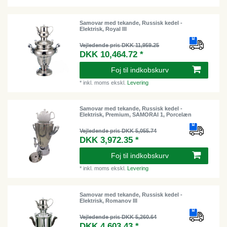
Samovar med tekande, Russisk kedel -
Elektrisk, Royal III
Vejledende pris DKK 11,959.25
DKK 10,464.72 *
Foj til indkobskurv
*
inkl. moms
ekskl.
Levering
Samovar med tekande, Russisk kedel -
Elektrisk, Premium, SAMORAI 1, Porcelæn
Vejledende pris DKK 5,055.74
DKK 3,972.35 *
Foj til indkobskurv
*
inkl. moms
ekskl.
Levering
Samovar med tekande, Russisk kedel -
Elektrisk, Romanov III
Vejledende pris DKK 5,260.64
DKK 4,603.43 *