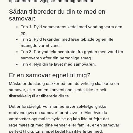
opsummeret de vigtigste trin for dig nedenfor.
Sådan tilbereder du din te med en
samovar:
Trin 1: Fyld samovarens kedel med vand og varm den
op.
Trin 2: Fyld tekanden med løse teblade og en lille
mængde varmt vand.
Trin 3: Fortynd tekoncentratet fra gryden med vand fra
samovaren efter din personlige smag.
Trin 4: Nyd din te lavet med samovaren.
Er en samovar egnet til mig?
Måske er du stadig usikker på, om du virkelig skal købe en
samovar, eller om en konventionel kedel ikke er helt
tilstrækkelig til at tilberede din te.
Det er forståeligt. For man behøver selvfølgelig ikke
nødvendigvis en samovar for at lave te. Men hvis du
værdsætter optimal te-nydelse og kan lide at fejre det
regelmæssigt med dine venner eller familie, er en samovar
perfekt til dig. En simpel kedel kan ikke følge med.