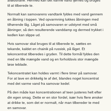
afløbshane. Hermed kan det varme vand fjernes og bruges
til at tilberede te.
Normalt kan samovarens vandtank fyldes med vand gennem
en åbning i toppen. Ved opvarmning lukkes åbningen med
tilhørende låg. Låget på samovaren er udstyret med små
åbninger, så den resulterende vanddamp og dermed trykket i
kedlen kan slippe ud.
Hvis samovar skal bruges til at tilberede te, sættes en
tekande, kaldet en chainik på russisk, på låget. Et
tekoncentrat tilberedes i gryden. Til dette formål fyldes den
med en lille mængde vand og en forholdsvis stor mængde
løse teblade.
Tekoncentratet kan holdes varmt i flere timer på samovar.
For at lave en drikkelig te af det, blandes noget koncentrat
med det varme vand fra samovar kedel.
På den måde kan koncentrationen af ​​teen justeres helt efter
din egen smag. Dette er en stor fordel, især hvis flere ønsker
at drikke te, som det er normalt, når man tilbereder te med
en samovar.