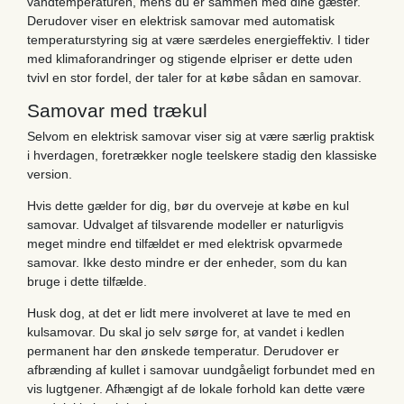
vandtemperaturen, mens du er sammen med dine gæster.
Derudover viser en elektrisk samovar med automatisk
temperaturstyring sig at være særdeles energieffektiv. I tider
med klimaforandringer og stigende elpriser er dette uden
tvivl en stor fordel, der taler for at købe sådan en samovar.
Samovar med trækul
Selvom en elektrisk samovar viser sig at være særlig praktisk
i hverdagen, foretrækker nogle teelskere stadig den klassiske
version.
Hvis dette gælder for dig, bør du overveje at købe en kul
samovar. Udvalget af tilsvarende modeller er naturligvis
meget mindre end tilfældet er med elektrisk opvarmede
samovar. Ikke desto mindre er der enheder, som du kan
bruge i dette tilfælde.
Husk dog, at det er lidt mere involveret at lave te med en
kulsamovar. Du skal jo selv sørge for, at vandet i kedlen
permanent har den ønskede temperatur. Derudover er
afbrænding af kullet i samovar uundgåeligt forbundet med en
vis lugtgener. Afhængigt af de lokale forhold kan dette være