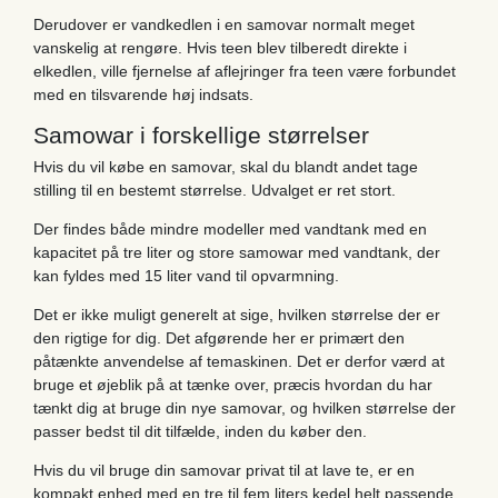
Derudover er vandkedlen i en samovar normalt meget
vanskelig at rengøre. Hvis teen blev tilberedt direkte i
elkedlen, ville fjernelse af aflejringer fra teen være forbundet
med en tilsvarende høj indsats.
Samowar i forskellige størrelser
Hvis du vil købe en samovar, skal du blandt andet tage
stilling til en bestemt størrelse. Udvalget er ret stort.
Der findes både mindre modeller med vandtank med en
kapacitet på tre liter og store samowar med vandtank, der
kan fyldes med 15 liter vand til opvarmning.
Det er ikke muligt generelt at sige, hvilken størrelse der er
den rigtige for dig. Det afgørende her er primært den
påtænkte anvendelse af temaskinen. Det er derfor værd at
bruge et øjeblik på at tænke over, præcis hvordan du har
tænkt dig at bruge din nye samovar, og hvilken størrelse der
passer bedst til dit tilfælde, inden du køber den.
Hvis du vil bruge din samovar privat til at lave te, er en
kompakt enhed med en tre til fem liters kedel helt passende.