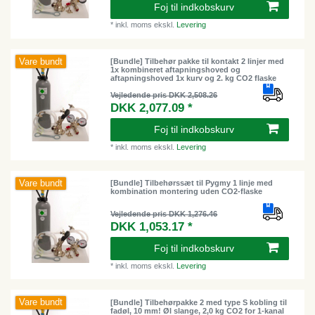
Foj til indkobskurv
*
inkl. moms
ekskl.
Levering
Vare bundt
[Bundle] Tilbehør pakke til kontakt 2 linjer med
1x kombineret aftapningshoved og
aftapningshoved 1x kurv og 2. kg CO2 flaske
Vejledende pris DKK 2,508.26
DKK 2,077.09 *
Foj til indkobskurv
*
inkl. moms
ekskl.
Levering
Vare bundt
[Bundle] Tilbehørssæt til Pygmy 1 linje med
kombination montering uden CO2-flaske
Vejledende pris DKK 1,276.46
DKK 1,053.17 *
Foj til indkobskurv
*
inkl. moms
ekskl.
Levering
Vare bundt
[Bundle] Tilbehørpakke 2 med type S kobling til
fadøl, 10 mm! Øl slange, 2,0 kg CO2 for 1-kanal