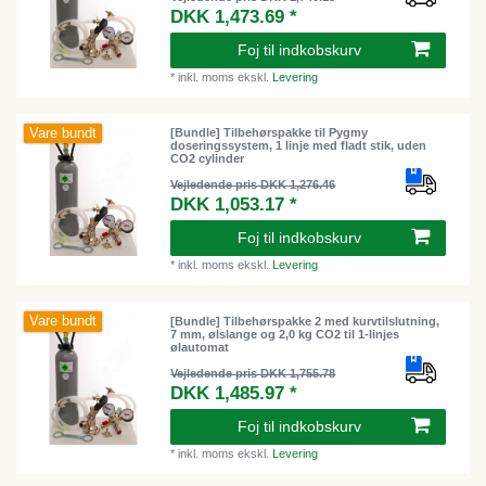
DKK 1,473.69 *
Foj til indkobskurv
*
inkl. moms
ekskl.
Levering
Vare bundt
[Bundle] Tilbehørspakke til Pygmy
doseringssystem, 1 linje med fladt stik, uden
CO2 cylinder
Vejledende pris DKK 1,276.46
DKK 1,053.17 *
Foj til indkobskurv
*
inkl. moms
ekskl.
Levering
Vare bundt
[Bundle] Tilbehørspakke 2 med kurvtilslutning,
7 mm, ølslange og 2,0 kg CO2 til 1-linjes
ølautomat
Vejledende pris DKK 1,755.78
DKK 1,485.97 *
Foj til indkobskurv
*
inkl. moms
ekskl.
Levering