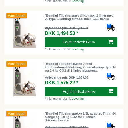
*
inkl. moms
ekskl.
Levering
Vare bundt
[Bundle] Tilbehørssæt til Kontakt 2 linjer med
2x type S kobling til fadøl uden CO2 flaske
Vejledende pris DKK 1,811.60
DKK 1,494.53 *
Foj til indkobskurv
*
inkl. moms
ekskl.
Levering
Vare bundt
[Bundle] Tilbehørspakke 2 med
kombinationstilslutning, 7 mm ølslange type M
og 2,0 kg CO2 til 1-linjes ølautomat
Vejledende pris DKK 1,869.66
DKK 1,575.22 *
Foj til indkobskurv
*
inkl. moms
ekskl.
Levering
Vare bundt
[Bundle] Tilbehørspakke 2 5L adapter, 7mm! Øl
slange og 2,0 kg CO2 for 1-kanals
drikkeautomater
Vejledende pris DKK 1,740.15