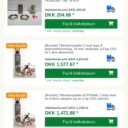
I KONTAKT 3/8" til 5/ 8"
Vejledende pris DKK 260.50
DKK 204.68 *
Foj til indkobskurv
*
inkl. moms
ekskl.
Levering
Vare bundt
[Bundle] Tilbehørspakke 2 med type A
øltøndetilslutning, 10 mm, ølslange, 2,0 kg CO2
til 1-rørs ølautomat
Vejledende pris DKK 1,872.63
DKK 1,577.67 *
Foj til indkobskurv
*
inkl. moms
ekskl.
Levering
Vare bundt
[Bundle] Tilbehørspakke til PYGMA, 1 linje med
en 5-liters adapter og en 2 kg CO2 cylinder
Vejledende pris DKK 1,739.41
DKK 1,472.88 *
Foj til indkobskurv