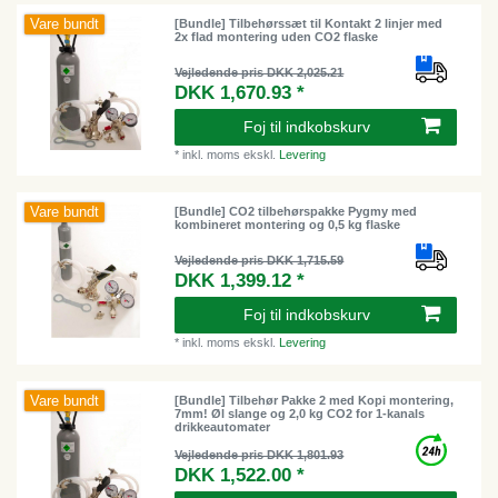
Vare bundt
[Bundle] Tilbehørssæt til Kontakt 2 linjer med
2x flad montering uden CO2 flaske
Vejledende pris DKK 2,025.21
DKK 1,670.93 *
Foj til indkobskurv
*
inkl. moms
ekskl.
Levering
Vare bundt
[Bundle] CO2 tilbehørspakke Pygmy med
kombineret montering og 0,5 kg flaske
Vejledende pris DKK 1,715.59
DKK 1,399.12 *
Foj til indkobskurv
*
inkl. moms
ekskl.
Levering
Vare bundt
[Bundle] Tilbehør Pakke 2 med Kopi montering,
7mm! Øl slange og 2,0 kg CO2 for 1-kanals
drikkeautomater
Vejledende pris DKK 1,801.93
DKK 1,522.00 *