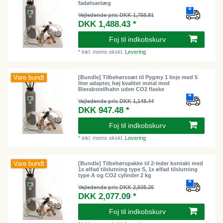
fadølsanlæg
Vejledende pris DKK 1,758.91
DKK 1,488.43 *
Foj til indkobskurv
*
inkl. moms
ekskl.
Levering
Vare bundt
[Bundle] Tilbehørssæt til Pygmy 1 linje med 5
liter adapter, høj kvalitet metal med
Bierabstellhahn uden CO2 flaske
Vejledende pris DKK 1,148.44
DKK 947.48 *
Foj til indkobskurv
*
inkl. moms
ekskl.
Levering
Vare bundt
[Bundle] Tilbehørspakke til 2-leder kontakt med
1x ølfad tilslutning type S, 1x ølfad tilslutning
type A og CO2 cylinder 2 kg
Vejledende pris DKK 2,508.26
DKK 2,077.09 *
Foj til indkobskurv