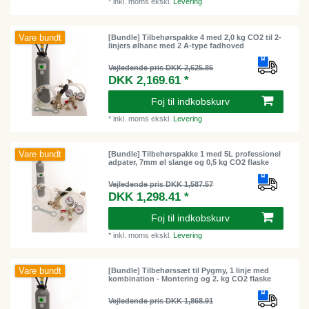
*
inkl. moms
ekskl.
Levering
Vare bundt
[Bundle] Tilbehørspakke 4 med 2,0 kg CO2 til 2-
linjers ølhane med 2 A-type fadhoved
Vejledende pris DKK 2,625.86
DKK 2,169.61 *
Foj til indkobskurv
*
inkl. moms
ekskl.
Levering
Vare bundt
[Bundle] Tilbehørspakke 1 med 5L professionel
adpater, 7mm øl slange og 0,5 kg CO2 flaske
Vejledende pris DKK 1,587.57
DKK 1,298.41 *
Foj til indkobskurv
*
inkl. moms
ekskl.
Levering
Vare bundt
[Bundle] Tilbehørssæt til Pygmy, 1 linje med
kombination - Montering og 2. kg CO2 flaske
Vejledende pris DKK 1,868.91