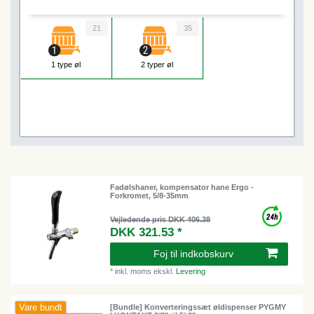
21
35
1 type øl
2 typer øl
Fadølshaner, kompensator hane Ergo -
Forkromet, 5/8-35mm
Vejledende pris DKK 406.38
DKK 321.53 *
Foj til indkobskurv
*
inkl. moms
ekskl.
Levering
Vare bundt
[Bundle] Konverteringssæt øldispenser PYGMY