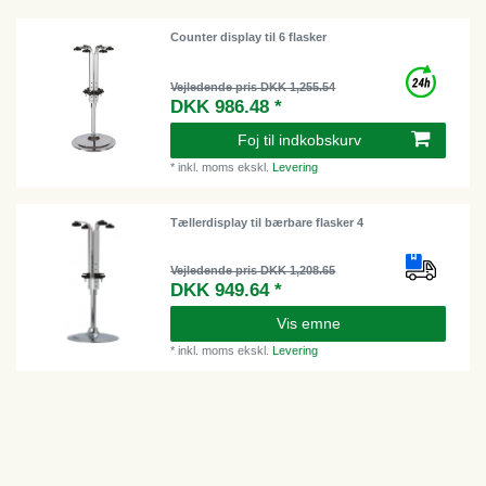
Counter display til 6 flasker
Vejledende pris DKK 1,255.54
DKK 986.48 *
Foj til indkobskurv
*
inkl. moms
ekskl.
Levering
Tællerdisplay til bærbare flasker 4
Vejledende pris DKK 1,208.65
DKK 949.64 *
Vis emne
*
inkl. moms
ekskl.
Levering