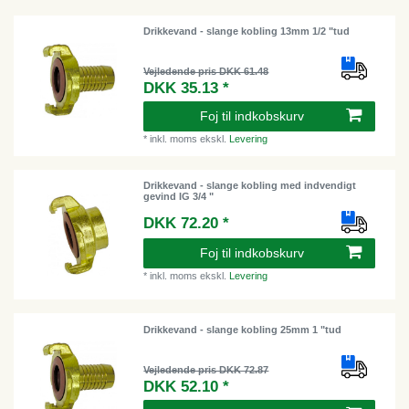
Drikkevand - slange kobling 13mm 1/2 "tud
Vejledende pris DKK 61.48
DKK 35.13 *
Foj til indkobskurv
*
inkl. moms
ekskl.
Levering
Drikkevand - slange kobling med indvendigt
gevind IG 3/4 "
DKK 72.20 *
Foj til indkobskurv
*
inkl. moms
ekskl.
Levering
Drikkevand - slange kobling 25mm 1 "tud
Vejledende pris DKK 72.87
DKK 52.10 *