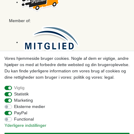
Member of:
Vores hjemmeside bruger cookies. Nogle af dem er vigtige, andre
hjælper os med at forbedre dette websted og din brugeroplevelse.
Betaling
Du kan finde yderligere information om vores brug af cookies og
dine rettigheder som bruger i vores: politik og vores: legal.
Vigtig
Statistik
Marketing
Eksterne medier
PayPal
Functional
Yderligere indstillinger
© Copyright 2026 | Alle rettigheder forbeholdes. - Prices incl. VAT. 19% VAT Basic prices see