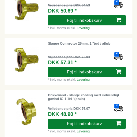
Vejledende pris DKK 64.53
DKK 50.69 *
Foj til indkobskurv
*
inkl. moms
ekskl.
Levering
Slange Connector 25mm, 1 "tud / afløb
Vejledende pris DKK 72.94
DKK 57.31 *
Foj til indkobskurv
*
inkl. moms
ekskl.
Levering
Drikkevand - slange kobling med indvendigt
gevind IG 1 1/4 "(drain)
Vejledende pris DKK 76.07
DKK 48.90 *
Foj til indkobskurv
*
inkl. moms
ekskl.
Levering