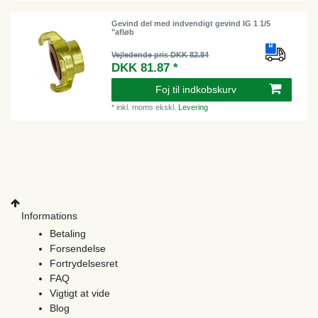
Gevind del med indvendigt gevind IG 1 1/5
"afløb
Vejledende pris DKK 82.84
DKK 81.87 *
Foj til indkobskurv
*
inkl. moms
ekskl.
Levering
Informations
Betaling
Forsendelse
Fortrydelsesret
FAQ
Vigtigt at vide
Blog