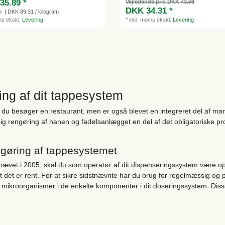
35.89 *
Vejledende pris DKK 43.69
DKK 34.31 *
m
| DKK 89.31 / kilogram
ms
ekskl.
Levering
*
inkl. moms
ekskl.
Levering
ring af dit tappesystem
du besøger en restaurant, men er også blevet en integreret del af mang
sig rengøring af hanen og fadølsanlægget en del af det obligatoriske p
ngøring af tappesystemet
vet i 2005, skal du som operatør af dit dispenseringssystem være opm
 det er rent. For at sikre sidstnævnte har du brug for regelmæssig og pr
re mikroorganismer i de enkelte komponenter i dit doseringssystem. Disse