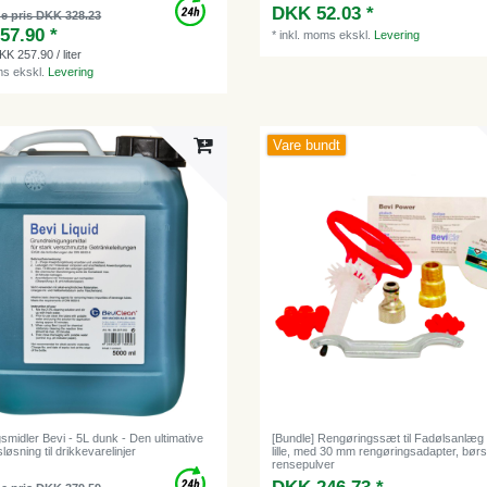
DKK 52.03 *
e pris DKK 328.23
57.90 *
*
inkl. moms
ekskl.
Levering
KK 257.90 / liter
ms
ekskl.
Levering
Vare bundt
midler Bevi - 5L dunk - Den ultimative
[Bundle] Rengøringssæt til Fadølsanlæg 
løsning til drikkevarelinjer
lille, med 30 mm rengøringsadapter, børs
rensepulver