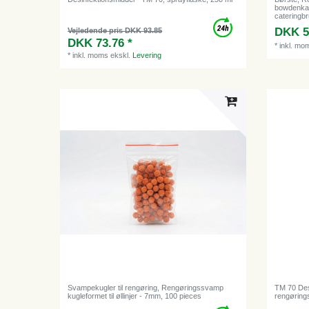
bowdenkab
cateringb
DKK 5
Vejledende pris DKK 93.85
DKK 73.76 *
*
inkl. mo
*
inkl. moms
ekskl.
Levering
Svampekugler til rengøring, Rengøringssvamp
TM 70 Des
kugleformet til øllinjer - 7mm, 100 pieces
rengørings