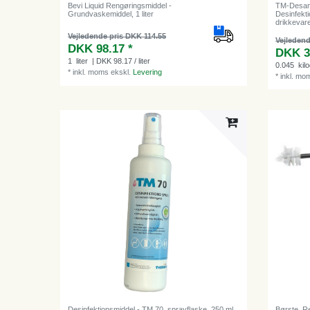
Bevi Liquid Rengøringsmiddel -
TM-Desan
Grundvaskemiddel, 1 liter
Desinfekti
drikkevare
Vejledende pris DKK 114.55
Vejledend
DKK 98.17 *
DKK 3
1
liter
| DKK 98.17 / liter
0.045
kil
*
inkl. moms
ekskl.
Levering
*
inkl. mo
Desinfektionsmiddel - TM 70, sprayflaske, 250 ml
Børste, R