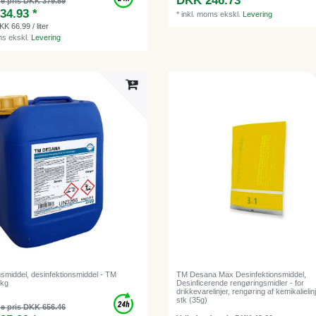
DKK 246.73 *
e pris DKK 379.59
34.93 *
*
inkl. moms
ekskl.
Levering
KK 66.99 / liter
ms
ekskl.
Levering
smiddel, desinfektionsmiddel - TM
TM Desana Max Desinfektionsmiddel,
6kg
Desinficerende rengøringsmidler - for
drikkevarelinjer, rengøring af kemikalielinje
stk (35g)
e pris DKK 656.46