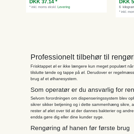
DKK 37.14 *
DKK 5
*
inkl. moms
ekskl.
Levering
6
kilogra
*
inkl. mo
Professionelt tilbehør til rengø
Frisktappet øl er ikke længere kun meget populært når 
tilslutte tønde og tappe på øl. Derudover er regelmæs
brug af et ølhanesystem.
Som operatør er du ansvarlig for re
Selvom forordningen om dispenseringssystem blev ophæ
sikrer sikker betjening og i dette sammenhæng sikre, at
rester af ølet over tid at der dannes bakterier og and
endda gøre dig eller dine kunder syge.
Rengøring af hanen før første brug