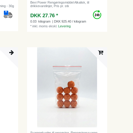
Bevi Power Rengøringsmiddel Alkalisk, til
ning - 30g
drikkevarelinjer, Pris pr. stk
DKK 27.76 *
0.03
kilogram
| DKK 925.40 / kilogram
*
inkl. moms
ekskl.
Levering
Svampekugler til rengøring, Rengøringssvamp