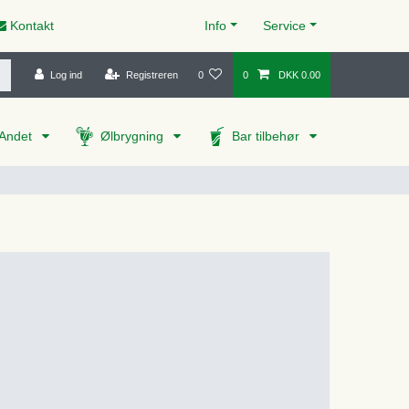
Kontakt
Info
Service
Log ind
Registreren
0
0
DKK 0.00
Andet
Ølbrygning
Bar tilbehør