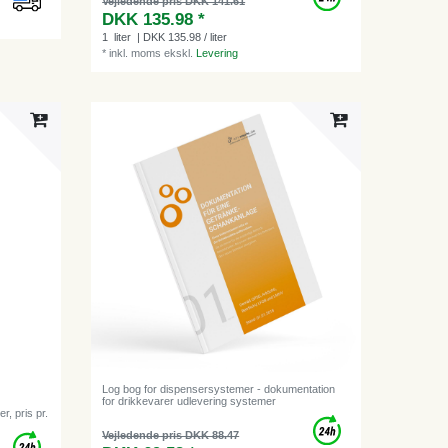
Vejledende pris DKK 141.61
DKK 135.98 *
1
liter
| DKK 135.98 / liter
*
inkl. moms
ekskl.
Levering
Log bog for dispensersystemer - dokumentation
for drikkevarer udlevering systemer
r, pris pr.
Vejledende pris DKK 88.47