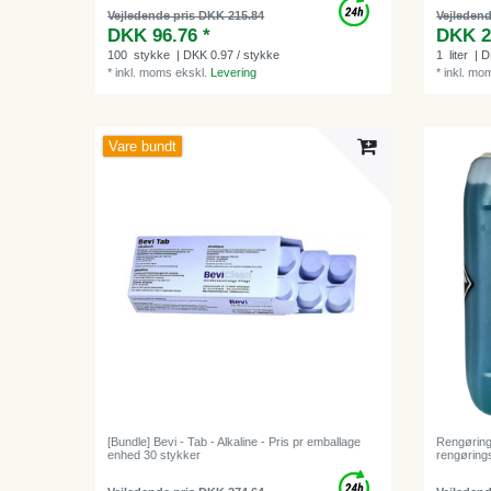
Vejledende pris DKK 215.84
Vejledend
DKK 96.76 *
DKK 2
100
stykke
| DKK 0.97 / stykke
1
liter
| D
*
inkl. moms
ekskl.
Levering
*
inkl. mo
Vare bundt
[Bundle] Bevi - Tab - Alkaline - Pris pr emballage
Rengørings
enhed 30 stykker
rengørings