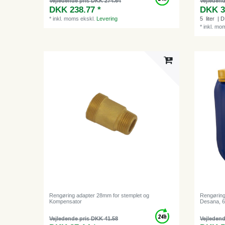
Vejledende pris DKK 274.64
Vejledend
DKK 238.77 *
DKK 3
*
inkl. moms
ekskl.
Levering
5
liter
| D
*
inkl. mo
Rengøring adapter 28mm for stemplet og
Rengøring
Kompensator
Desana, 
Vejledende pris DKK 41.58
Vejledend