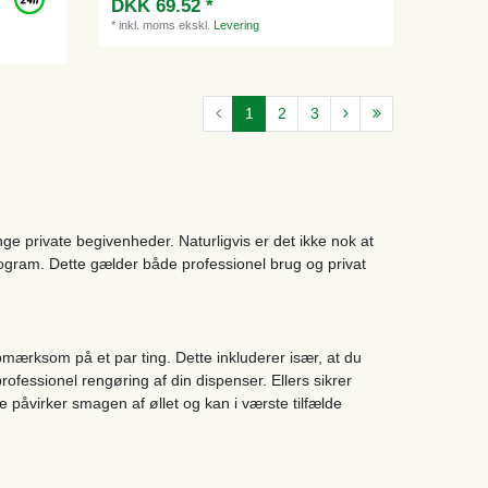
DKK 69.52 *
*
inkl. moms
ekskl.
Levering
1
2
3
e private begivenheder. Naturligvis er det ikke nok at
rogram. Dette gælder både professionel brug og privat
ærksom på et par ting. Dette inkluderer især, at du
ofessionel rengøring af din dispenser. Ellers sikrer
 påvirker smagen af øllet og kan i værste tilfælde