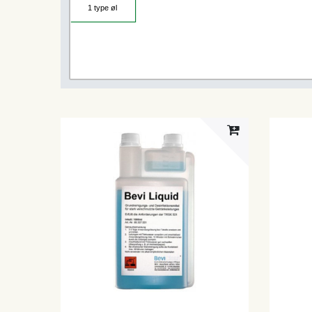
1 type øl