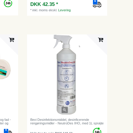
DKK 42.35 *
*
inkl. moms
ekskl.
Levering
og fad -
Bevi Desinfektionsmiddel, desinficerende
ter og
rengøringsmidler - NeutroDes IHO, med 1L sprøjte