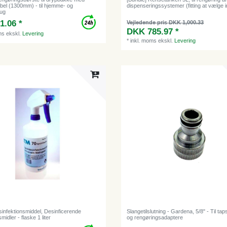
el (1300mm) - til hjemme- og
dispenseringssystemer (fitting at vælge 
rug
1.06 *
Vejledende pris DKK 1,000.33
DKK 785.97 *
ms
ekskl.
Levering
*
inkl. moms
ekskl.
Levering
infektionsmiddel, Desinficerende
Slangetilslutning - Gardena, 5/8" - Til ta
midler - flaske 1 liter
og rengøringsadaptere