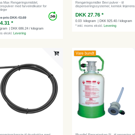
a Max Rengøringsmiddel,
Rengøringsmidler Bevi pulver - til
onspulver med farveindikator for
dispenseringssystemer, kemisk linjerens
linjer
DKK 27.76 *
e pris DKK 43.69
0.03
kilogram
| DKK 925.40 / kilogram
4.31 *
*
inkl. moms
ekskl.
Levering
ogram
| DKK 686.24 / kilogram
ms
ekskl.
Levering
Vare bundt
engøringsbørste til drypbakke med
[Bundle] Rensetanken 5L, til rengøring af