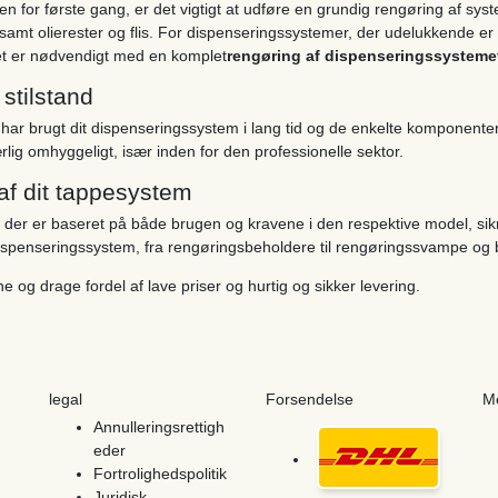
n for første gang, er det vigtigt at udføre en grundig rengøring af syst
amt olierester og flis. For dispenseringssystemer, der udelukkende er be
s det er nødvendigt med en komplet
rengøring af dispenseringssystem
stilstand
 har brugt dit dispenseringssystem i lang tid og de enkelte komponenter
lig omhyggeligt, især inden for den professionelle sektor.
af dit tappesystem
, der er baseret på både brugen og kravene i den respektive model, sikrer
 dispenseringssystem, fra rengøringsbeholdere til rengøringssvampe og b
line og drage fordel af lave priser og hurtig og sikker levering.
legal
Forsendelse
M
Annulleringsrettigh
eder
Fortrolighedspolitik
Juridisk