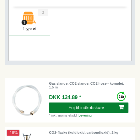
2
1 type øl
Gas slange, CO2 slange, CO2 hose - komplet,
1.5 m
DKK 124.89 *
Foj til indkobskurv
*
inkl. moms
ekskl.
Levering
-18%
CO2-flaske (kuldioxid, carbondioxid), 2 kg