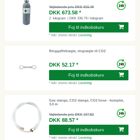
Vejledende pris DKK 816.49
DKK 673.58 *
2
kilogram
| DKK 336.79 / kilogram
Foj til indkobskurv
*
inkl. moms
ekskl.
Levering
Ringgaffelnøgle, ringnøgle til CO2
DKK 52.17 *
Foj til indkobskurv
*
inkl. moms
ekskl.
Levering
Gas slange, CO2 slange, CO2 hose - komplet,
3.0 m
Vejledende pris DKK 107.92
DKK 88.57 *
Foj til indkobskurv
*
inkl. moms
ekskl.
Levering