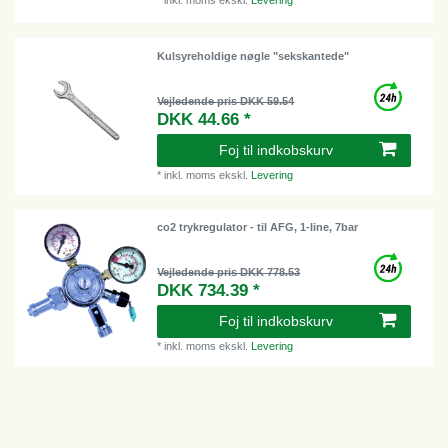
Kulsyreholdige nøgle "sekskantede"
Vejledende pris DKK 59.54
DKK 44.66 *
Foj til indkobskurv
*
inkl. moms
ekskl.
Levering
co2 trykregulator - til AFG, 1-line, 7bar
Vejledende pris DKK 778.53
DKK 734.39 *
Foj til indkobskurv
*
inkl. moms
ekskl.
Levering