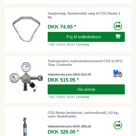
Vægbeslag, flaskeholder væg til CO2-flaske 2
kg
DKK 74.65 *
Foj til indkobskurv
*
inkl. moms
ekskl.
Levering
Trykregulator, trykreduktionsventil CO2 til AFG
7bar, 1-ledende
Vejledende pris DKK 624.46
DKK 515.05 *
Vis emne
*
inkl. moms
ekskl.
Levering
CO2-flaske (kuldioxid, carbondioxid), 0,5 kg,
uden flaskeholder
Vejledende pris DKK 395.22
DKK 326.00 *