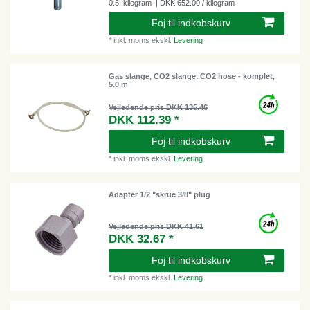
0.5
kilogram
| DKK 652.00 / kilogram
Foj til indkobskurv
*
inkl. moms
ekskl.
Levering
Gas slange, CO2 slange, CO2 hose - komplet,
5.0 m
Vejledende pris DKK 135.46
DKK 112.39 *
Foj til indkobskurv
*
inkl. moms
ekskl.
Levering
Adapter 1/2 "skrue 3/8" plug
Vejledende pris DKK 41.61
DKK 32.67 *
Foj til indkobskurv
*
inkl. moms
ekskl.
Levering