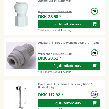
Adapter 3/8 3/8 Skrue stik
Vejledende pris DKK 36.40
DKK 28.58 *
Foj til indkobskurv
*
inkl. moms
ekskl.
Levering
Adapter 3/8 "Skrue (udvendigt gevind) 3/8" plug
Vejledende pris DKK 31.19
DKK 28.51 *
Foj til indkobskurv
*
inkl. moms
ekskl.
Levering
Gasflaskeholder, flaskeholder væg til CO2-
flaske 0,5 kg
DKK 117.82 *
Foj til indkobskurv
*
inkl. moms
ekskl.
Levering