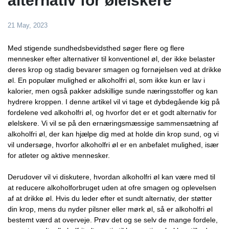
alternativ for ølelskere
21 May, 2023
Med stigende sundhedsbevidsthed søger flere og flere
mennesker efter alternativer til konventionel øl, der ikke belaster
deres krop og stadig bevarer smagen og fornøjelsen ved at drikke
øl. En populær mulighed er alkoholfri øl, som ikke kun er lav i
kalorier, men også pakker adskillige sunde næringsstoffer og kan
hydrere kroppen. I denne artikel vil vi tage et dybdegående kig på
fordelene ved alkoholfri øl, og hvorfor det er et godt alternativ for
ølelskere. Vi vil se på den ernæringsmæssige sammensætning af
alkoholfri øl, der kan hjælpe dig med at holde din krop sund, og vi
vil undersøge, hvorfor alkoholfri øl er en anbefalet mulighed, især
for atleter og aktive mennesker.
Derudover vil vi diskutere, hvordan alkoholfri øl kan være med til
at reducere alkoholforbruget uden at ofre smagen og oplevelsen
af ​​at drikke øl. Hvis du leder efter et sundt alternativ, der støtter
din krop, mens du nyder pilsner eller mørk øl, så er alkoholfri øl
bestemt værd at overveje. Prøv det og se selv de mange fordele,