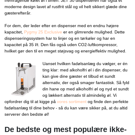
fremragende kølet øl i timen. JET 30 dispenseren har også et
moderne design lavet af rustfrit stål og vil helt sikkert glæde dine
gæsterefterår.
For dem, der leder efter en dispenser med en endnu højere
kapacitet,
Pygmy 25 Exclusive
er en glimrende mulighed. Dette
dispenseringssystem har to linjer og en tørkøler og har en
kapacitet på 35 l/t. Den fås også uden CO2-luftkompressor,
hvilket gør den til en meget støjsvag og energieffektiv mulighed.
Uanset hvilken f
adølsanlæg
du vælger, er én
ting klar: med alkoholfri øl i din dispenser, du
kan give dine gæster et tilbud et sundt
alternativ, der også smager fantastisk. Så fyld
din hane op med alkoholfri øl og nyd et sundt
og lækkert alternativ til almindelig øl. Vi
opfordrer dig til at kigge på
vores sortiment
og finde den perfekte
f
adølsanlæg
til dine behov - så du kan være sikker på, at du altid
serverer den bedste øl!
De bedste og mest populære ikke-