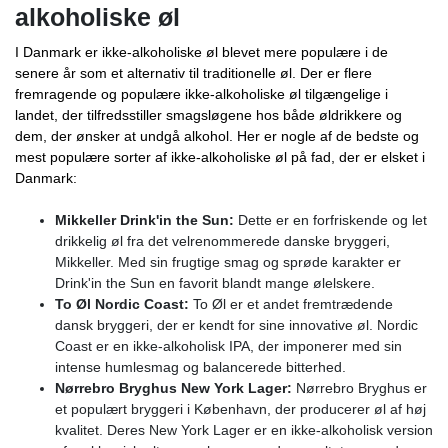
alkoholiske øl
I Danmark er ikke-alkoholiske øl blevet mere populære i de
senere år som et alternativ til traditionelle øl. Der er flere
fremragende og populære ikke-alkoholiske øl tilgængelige i
landet, der tilfredsstiller smagsløgene hos både øldrikkere og
dem, der ønsker at undgå alkohol. Her er nogle af de bedste og
mest populære sorter af ikke-alkoholiske øl på fad, der er elsket i
Danmark:
Mikkeller Drink'in the Sun:
Dette er en forfriskende og let
drikkelig øl fra det velrenommerede danske bryggeri,
Mikkeller. Med sin frugtige smag og sprøde karakter er
Drink'in the Sun en favorit blandt mange ølelskere.
To Øl Nordic Coast:
To Øl er et andet fremtrædende
dansk bryggeri, der er kendt for sine innovative øl. Nordic
Coast er en ikke-alkoholisk IPA, der imponerer med sin
intense humlesmag og balancerede bitterhed.
Nørrebro Bryghus New York Lager:
Nørrebro Bryghus er
et populært bryggeri i København, der producerer øl af høj
kvalitet. Deres New York Lager er en ikke-alkoholisk version