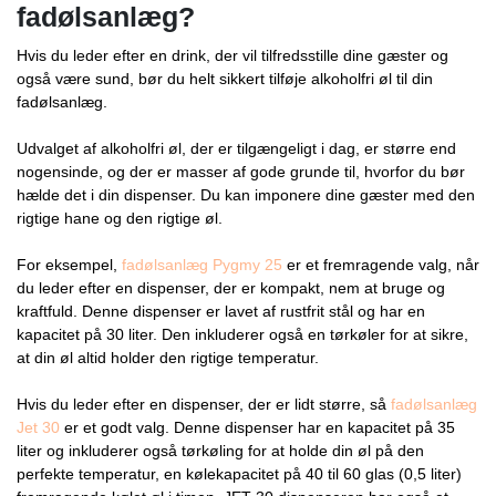
fadølsanlæg?
Hvis du leder efter en drink, der vil tilfredsstille dine gæster og
også være sund, bør du helt sikkert tilføje alkoholfri øl til din
f
adølsanlæg
.
Udvalget af alkoholfri øl, der er tilgængeligt i dag, er større end
nogensinde, og der er masser af gode grunde til, hvorfor du bør
hælde det i din dispenser. Du kan imponere dine gæster med den
rigtige hane og den rigtige øl.
For eksempel,
f
adølsanlæg
Pygmy 25
er et fremragende valg, når
du leder efter en dispenser, der er kompakt, nem at bruge og
kraftfuld. Denne dispenser er lavet af rustfrit stål og har en
kapacitet på 30 liter. Den inkluderer også en tørkøler for at sikre,
at din øl altid holder den rigtige temperatur.
Hvis du leder efter en dispenser, der er lidt større, så
f
adølsanlæg
Jet 30
er et godt valg. Denne dispenser har en kapacitet på 35
liter og inkluderer også tørkøling for at holde din øl på den
perfekte temperatur, en kølekapacitet på 40 til 60 glas (0,5 liter)