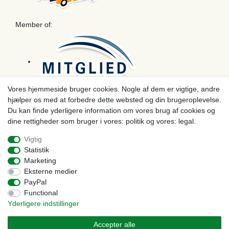
Member of:
Vores hjemmeside bruger cookies. Nogle af dem er vigtige, andre
hjælper os med at forbedre dette websted og din brugeroplevelse.
Betaling
Du kan finde yderligere information om vores brug af cookies og
dine rettigheder som bruger i vores: politik og vores: legal.
Vigtig
Statistik
Marketing
Eksterne medier
PayPal
Functional
Yderligere indstillinger
© Copyright 2026 | Alle rettigheder forbeholdes. - Prices incl. VAT. 19% VAT Basic prices see
article detail | * Applies to deliveries to the UK!
Accepter alle