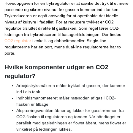
Hovedopgaven for en trykregulator er at sænke det tryk til et mere
passende og sikrere niveau, før gassen kommer ind i tanken.
Trykreduceren er også ansvarlig for at opretholde det ideelle
niveau af kulsyre i fadøllet. For at reducere trykket er CO2
regulator tilsluttet direkte til gasflasken. Som regel fører CO2-
ledningen fra trykreduceren til fustagertilslutningen. Der findes
CO2 regulator
i enkelt- og dobbeltmodeller. Single-line
regulatorerne har én port, mens dual-line regulatorerne har to
porte.
Hvilke komponenter udgør en CO2
regulator?
Arbejdstryksmåleren måler trykket af gassen, der kommer
ind i din tank.
Indholdsmanometeret måler mængden af ​​gas i CO2-
flasken er tilbage.
Afspærringsventilen åbner og lukker for gasstrømmen fra
CO2-flasken til regulatoren og tønden Når håndtaget er
parallelt med gasledningen er flowet åbent, mens flowet er
vinkelret på ledningen lukkes.