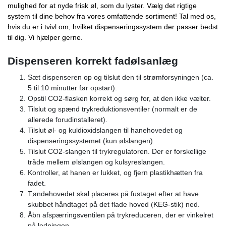
mulighed for at nyde frisk øl, som du lyster. Vælg det rigtige
system til dine behov fra vores omfattende sortiment! Tal med os,
hvis du er i tvivl om, hvilket dispenseringssystem der passer bedst
til dig. Vi hjælper gerne.
Dispenseren korrekt fadølsanlæg
Sæt dispenseren op og tilslut den til strømforsyningen (ca.
5 til 10 minutter før opstart).
Opstil CO2-flasken korrekt og sørg for, at den ikke vælter.
Tilslut og spænd trykreduktionsventiler (normalt er de
allerede forudinstalleret).
Tilslut øl- og kuldioxidslangen til hanehovedet og
dispenseringssystemet (kun ølslangen).
Tilslut CO2-slangen til trykregulatoren. Der er forskellige
tråde mellem ølslangen og kulsyreslangen.
Kontroller, at hanen er lukket, og fjern plastikhætten fra
fadet.
Tøndehovedet skal placeres på fustaget efter at have
skubbet håndtaget på det flade hoved (KEG-stik) ned.
Åbn afspærringsventilen på trykreduceren, der er vinkelret
på ledningen.