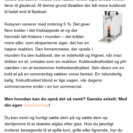
fører til glasbrud. Af denne grund tilsættes der lidt mere kuldioxid
til fadøl end til flaskeøl.
Kulsyren varierer med omkring 5 %. Det giver
flere bobler i det frisktappede øl og det
fremstår lidt friskere i munden – det kribler
mere eller, som eksperterne siger, det har en
højere reaktion. Den fornemmelse, der opstår i
munden fra den kuldioxid, der er indeholdt og frigivet, når man
drikker en øl, omtales som en reaktion. Kuldioxidindholdet og pH-
værdien i en øl bestemmer helhedsindtrykket. Selv ideen om en
kold øl på en sommerdag vækker vores fantasi. En vidunderlig
kølig, friskudtrukket blond er lige sagen, når dagens
sommervarme ender i en lun sommernat.
Men hvordan kan du opnå det så nemt? Ganske enkelt: Med
din egen
fadølsanlæg
!
Du kan nemt og hurtigt sætte dem på og sætte dem op
derhjemme til at skænke ølglas efter glas. Hvis du jævnligt
inviterer besøgende til at spille kort, grille eller lignende, har du