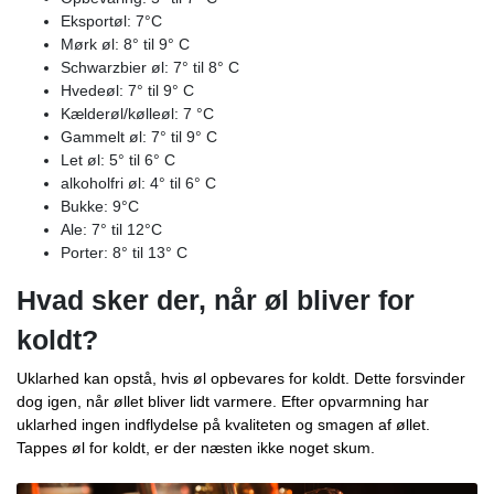
Eksportøl: 7°C
Mørk øl: 8° til 9° C
Schwarzbier øl: 7° til 8° C
Hvedeøl: 7° til 9° C
Kælderøl/kølleøl: 7 °C
Gammelt øl: 7° til 9° C
Let øl: 5° til 6° C
alkoholfri øl: 4° til 6° C
Bukke: 9°C
Ale: 7° til 12°C
Porter: 8° til 13° C
Hvad sker der, når øl bliver for
koldt?
Uklarhed kan opstå, hvis øl opbevares for koldt. Dette forsvinder
dog igen, når øllet bliver lidt varmere. Efter opvarmning har
uklarhed ingen indflydelse på kvaliteten og smagen af ​​øllet.
Tappes øl for koldt, er der næsten ikke noget skum.