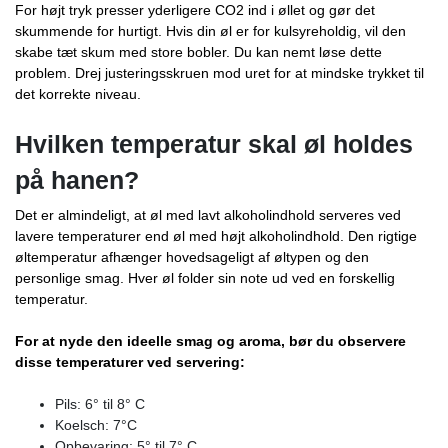
For højt tryk presser yderligere CO2 ind i øllet og gør det
skummende for hurtigt. Hvis din øl er for kulsyreholdig, vil den
skabe tæt skum med store bobler. Du kan nemt løse dette
problem. Drej justeringsskruen mod uret for at mindske trykket til
det korrekte niveau.
Hvilken temperatur skal øl holdes
på hanen?
Det er almindeligt, at øl med lavt alkoholindhold serveres ved
lavere temperaturer end øl med højt alkoholindhold. Den rigtige
øltemperatur afhænger hovedsageligt af øltypen og den
personlige smag. Hver øl folder sin note ud ved en forskellig
temperatur.
For at nyde den ideelle smag og aroma, bør du observere
disse temperaturer ved servering:
Pils: 6° til 8° C
Koelsch: 7°C
Opbevaring: 5° til 7° C