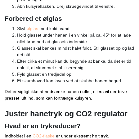
Åbn kulsyreflasken. Drej skruegevindet til venstre.
Forbered et ølglas
Skyl
ølglas
med koldt vand.
Hold glasset under hanen i en vinkel på ca. 45° for at lade
øllet løbe ned ad glassets inderside.
Glasset skal bankes mindst halvt fuldt. Stil glasset op og lad
det stå.
Efter cirka et minut kan du begynde at banke, da det er tid
nok til, at skummet stabiliserer sig.
Fyld glasset en tredjedel op.
Et skumhoved kan laves ved at skubbe hanen bagud.
Det er vigtigt ikke at nedsænke hanen i øllet, ellers vil der blive
presset luft ind, som kan fortrænge kulsyren.
Juster hanetryk og CO2 regulator
Hvad er en trykreducer?
Indholdet i en
CO2-flaske
er under ekstremt højt tryk.