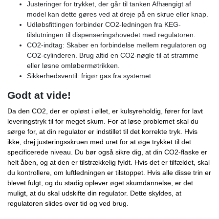
Justeringer for trykket, der går til tanken Afhængigt af
model kan dette gøres ved at dreje på en skrue eller knap.
Udløbsfittingen forbinder CO2-ledningen fra KEG-
tilslutningen til dispenseringshovedet med regulatoren.
CO2-indtag: Skaber en forbindelse mellem regulatoren og
CO2-cylinderen. Brug altid en CO2-nøgle til at stramme
eller løsne omløbermøtrikken.
Sikkerhedsventil: frigør gas fra systemet
Godt at vide!
Da den CO2, der er opløst i øllet, er kulsyreholdig, fører for lavt
leveringstryk til for meget skum. For at løse problemet skal du
sørge for, at din regulator er indstillet til det korrekte tryk. Hvis
ikke, drej justeringsskruen med uret for at øge trykket til det
specificerede niveau. Du bør også sikre dig, at din CO2-flaske er
helt åben, og at den er tilstrækkelig fyldt. Hvis det er tilfældet, skal
du kontrollere, om luftledningen er tilstoppet. Hvis alle disse trin er
blevet fulgt, og du stadig oplever øget skumdannelse, er det
muligt, at du skal udskifte din regulator. Dette skyldes, at
regulatoren slides over tid og ved brug.