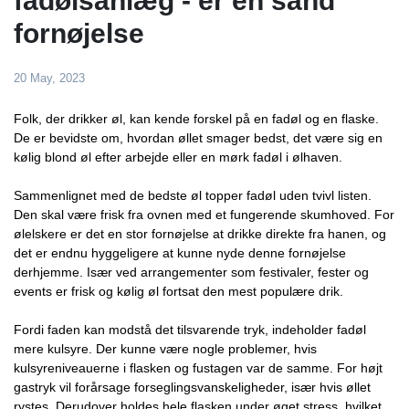
fadølsanlæg - er en sand
fornøjelse
20 May, 2023
Folk, der drikker øl, kan kende forskel på en fadøl og en flaske.
De er bevidste om, hvordan øllet smager bedst, det være sig en
kølig blond øl efter arbejde eller en mørk fadøl i ølhaven.
Sammenlignet med de bedste øl topper fadøl uden tvivl listen.
Den skal være frisk fra ovnen med et fungerende skumhoved. For
ølelskere er det en stor fornøjelse at drikke direkte fra hanen, og
det er endnu hyggeligere at kunne nyde denne fornøjelse
derhjemme. Især ved arrangementer som festivaler, fester og
events er frisk og kølig øl fortsat den mest populære drik.
Fordi faden kan modstå det tilsvarende tryk, indeholder fadøl
mere kulsyre. Der kunne være nogle problemer, hvis
kulsyreniveauerne i flasken og fustagen var de samme. For højt
gastryk vil forårsage forseglingsvanskeligheder, især hvis øllet
rystes. Derudover holdes hele flasken under øget stress, hvilket