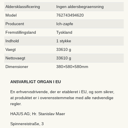
Aldersklassificering
Ingen aldersbegraensning
Model
762743494620
Producent
Ich-zapfe
Fremstillingsland
Tyskland
Indhold
1 stykke
Vaegt
33610 g
Nettovaegt
33610 g
Dimensioner
380×580×580mm
ANSVARLIGT ORGAN I EU
En erhvervsdrivende, der er etableret i EU, og som sikrer,
at produktet er i overensstemmelse med alle nødvendige
regler.
HAJUS AG; Hr. Stanislav Maer
Spinnereistraße
,
3