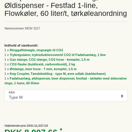
Øldispenser - Festfad 1-line,
Flowkøler, 60 liter/t, tørkøleanordning
Varenummer
NEW-3117
Indhold af varebundt:
1 x
Ringgaffelnøgle, ringnøgle til CO2
1 x
Trykregulator, trykreduktionsventil CO2 til Fadølsanlæg, 1 line
1 x
Gas slange, CO2 slange, CO2 hose - komplet, 1.5 m
1 x
CO2-flaske (kuldioxid, carbondioxid), 2 kg
1 x
Ølslange, beer hose - 7 mm, komplet, 1.5 m
1 x
Keg Coupler, Tøndekobling - type M, øvre udløb (kælderhane)
1 x
Fadølsanlæg, øldispenser, beer dispenser, festfad - tørkøler med dekorative
ringe, 1 hane, 60 l/time
KEG
Vejledende pris DKK 11,337.03
*