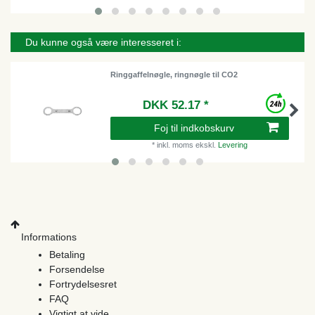
Du kunne også være interesseret i:
Ringgaffelnøgle, ringnøgle til CO2
DKK 52.17 *
Foj til indkobskurv
*
inkl. moms
ekskl.
Levering
Informations
Betaling
Forsendelse
Fortrydelsesret
FAQ
Vigtigt at vide