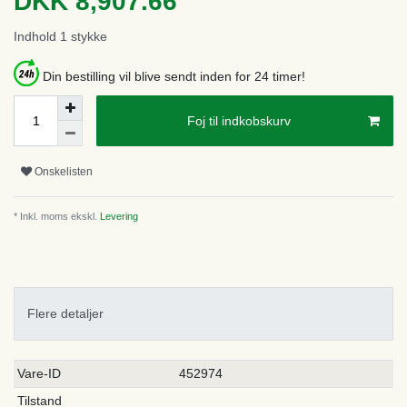
DKK 8,907.66
Indhold
1
stykke
Din bestilling vil blive sendt inden for 24 timer!
Foj til indkobskurv
Onskelisten
* Inkl. moms ekskl.
Levering
Flere detaljer
Ceres::Template.singleItemTechnicalDataAttribute
Ceres::Template.singleItemTechnicalDataValue
Vare-ID
452974
Tilstand