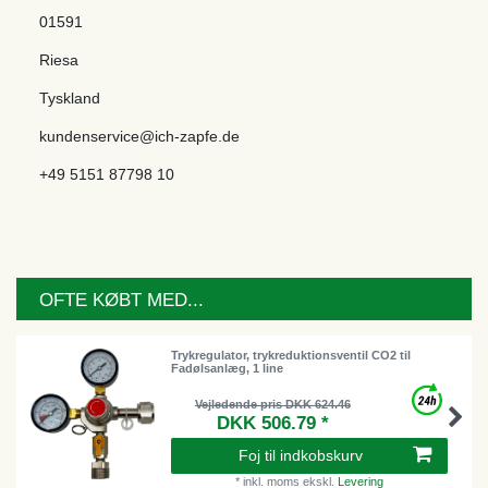
01591
Riesa
Tyskland
kundenservice@ich-zapfe.de
+49 5151 87798 10
OFTE KØBT MED...
Trykregulator, trykreduktionsventil CO2 til
Fadølsanlæg, 1 line
Vejledende pris DKK 624.46
DKK 506.79 *
Foj til indkobskurv
*
inkl. moms
ekskl.
Levering