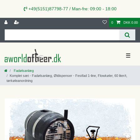
+49(5151)87798-77 / Man-fre: 09:00 - 18:00
0
DKK 0.00
☰
Fadølsanlæg
Komplet sæt - Fadølsanlæg, Øldispenser - Festfad 1-line, Flowkøler, 60 liter/t,
tørkøleanordning