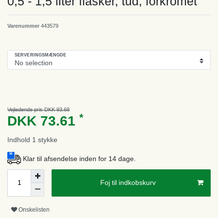
0,5 - 1,5 liter flasker, tud, forkromet
Varenummer
443579
SERVERINGSMÆNGDE
Vejledende pris DKK 93.68
*
DKK 73.61
Indhold
1
stykke
Klar til afsendelse inden for 14 dage.
Foj til indkobskurv
Onskelisten