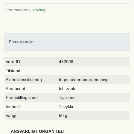
* Inkl. moms ekskl.
Levering
Flere detaljer
Ceres::Template.singleItemTechnicalDataAttribute
Ceres::Template.singleItemTechnicalDataValue
Vare-ID
452098
Tilstand
Aldersklassificering
Ingen aldersbegraensning
Producent
Ich-zapfe
Fremstillingsland
Tyskland
Indhold
1 stykke
Vaegt
50 g
ANSVARLIGT ORGAN I EU