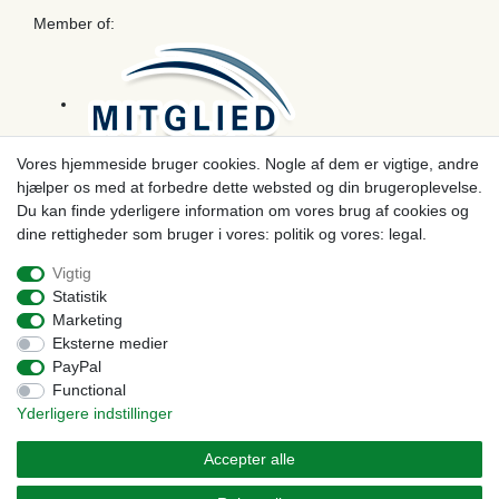
Member of:
Vores hjemmeside bruger cookies. Nogle af dem er vigtige, andre
hjælper os med at forbedre dette websted og din brugeroplevelse.
Betaling
Du kan finde yderligere information om vores brug af cookies og
dine rettigheder som bruger i vores: politik og vores: legal.
Vigtig
Statistik
Marketing
Eksterne medier
PayPal
Functional
Yderligere indstillinger
© Copyright 2026 | Alle rettigheder forbeholdes. - Prices incl. VAT. 19% VAT Basic prices see
article detail | * Applies to deliveries to the UK!
Accepter alle
Kontakt
Withdraw from contract here