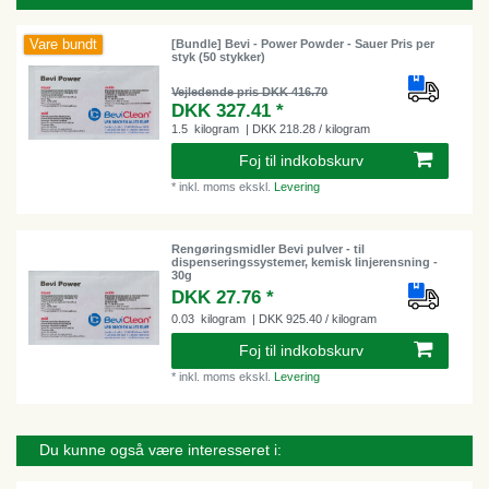
Vare bundt
[Bundle] Bevi - Power Powder - Sauer Pris per
styk (50 stykker)
Vejledende pris DKK 416.70
DKK 327.41 *
1.5
kilogram
| DKK 218.28 / kilogram
Foj til indkobskurv
*
inkl. moms
ekskl.
Levering
Rengøringsmidler Bevi pulver - til
dispenseringssystemer, kemisk linjerensning -
30g
DKK 27.76 *
0.03
kilogram
| DKK 925.40 / kilogram
Foj til indkobskurv
*
inkl. moms
ekskl.
Levering
Du kunne også være interesseret i: