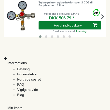
Trykregulator, trykreduktionsventil CO2 til
Fadølsanlæg, 1 line
Vejledende pris DKK 624.46
DKK 506.79 *
Foj til indkobskurv
*
inkl. moms
ekskl.
Levering
Informations
Betaling
Forsendelse
Fortrydelsesret
FAQ
Vigtigt at vide
Blog
Min konto