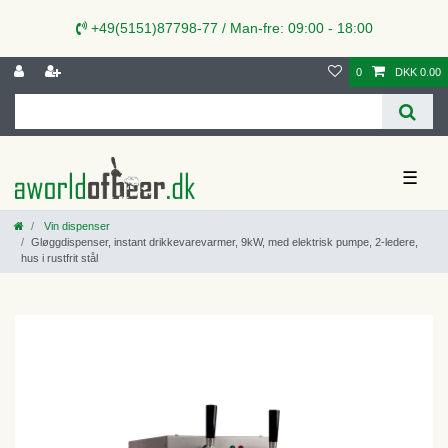
+49(5151)87798-77 / Man-fre: 09:00 - 18:00
0
DKK 0.00
☰
Vin dispenser
Gløggdispenser, instant drikkevarevarmer, 9kW, med elektrisk pumpe, 2-ledere,
hus i rustfrit stål