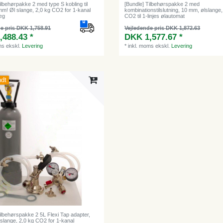
ilbehørpakke 2 med type S kobling til
[Bundle] Tilbehørspakke 2 med
mm! Øl slange, 2,0 kg CO2 for 1-kanal
kombinationstilslutning, 10 mm, ølslange,
æg
CO2 til 1-linjes ølautomat
e pris DKK 1,758.91
Vejledende pris DKK 1,872.63
,488.43 *
DKK 1,577.67 *
ms
ekskl.
Levering
*
inkl. moms
ekskl.
Levering
ndt
ilbehørspakke 2 5L Flexi Tap adapter,
slange, 2,0 kg CO2 for 1-kanal