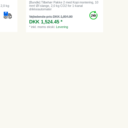
[Bundle] Tilbehør Pakke 2 med Kopi montering, 10
 2,0 kg
mm! Øl slange, 2,0 kg CO2 for 1-kanal
drikkeautomater
Vejledende pris DKK 1,804.90
DKK 1,524.45 *
*
inkl. moms
ekskl.
Levering