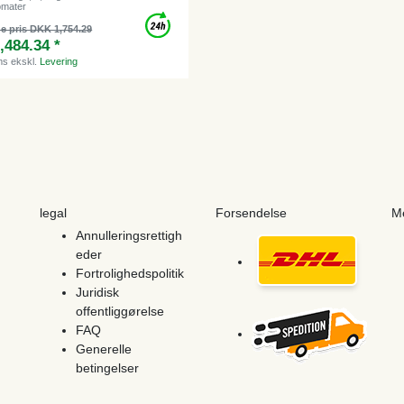
omater
e pris DKK 1,754.29
,484.34 *
ms
ekskl.
Levering
legal
Forsendelse
M
Annulleringsrettigh
eder
Fortrolighedspolitik
Juridisk
offentliggørelse
FAQ
Generelle
betingelser