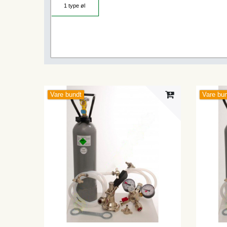
1 type øl
Vare bundt
Vare bu