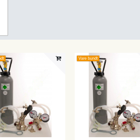
ndt
Vare bundt