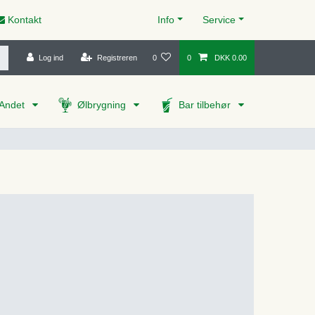
Kontakt
Info
Service
Log ind
Registreren
0
0
DKK 0.00
Andet
Ølbrygning
Bar tilbehør