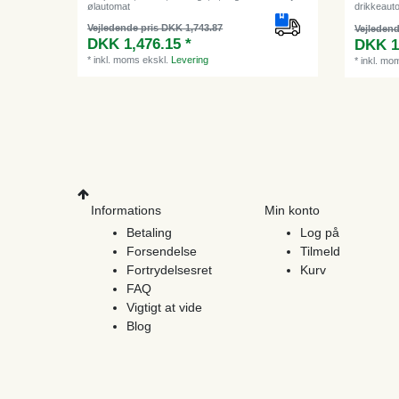
ølautomat
drikkeaut
Vejledende pris DKK 1,743.87
Vejledend
DKK 1,476.15 *
DKK 1
*
inkl. moms
ekskl.
Levering
*
inkl. mo
Informations
Min konto
Betaling
Log på
Forsendelse
Tilmeld
Fortrydelsesret
Kurv
FAQ
Vigtigt at vide
Blog