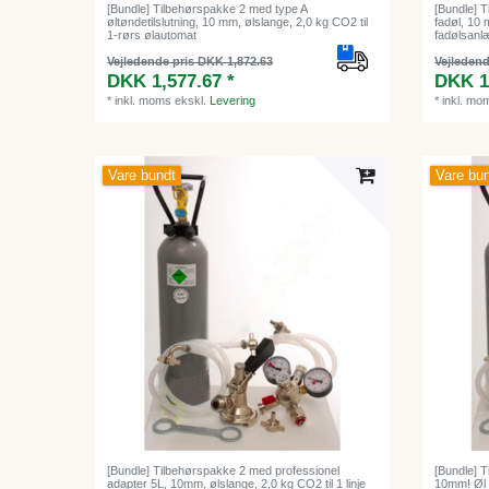
[Bundle] Tilbehørspakke 2 med type A
[Bundle] T
øltøndetilslutning, 10 mm, ølslange, 2,0 kg CO2 til
fadøl, 10 
1-rørs ølautomat
fadølsanl
Vejledende pris DKK 1,872.63
Vejledend
DKK 1,577.67 *
DKK 1
*
inkl. moms
ekskl.
Levering
*
inkl. mo
Vare bundt
Vare bu
[Bundle] Tilbehørspakke 2 med professionel
[Bundle] T
adapter 5L, 10mm, ølslange, 2,0 kg CO2 til 1 linje
10mm! Øl 