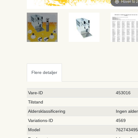
Hover to 
Flere detaljer
Ceres::Template.singleItemTechnicalDataAttribute
Ceres::Template.singleItemTechnicalDataValue
Vare-ID
453016
Tilstand
Aldersklassificering
Ingen alde
Variations-ID
4569
Model
76274349