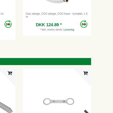
5 m
Gas slange, CO2 slange, CO2 hose - komplet, 1.5
Ringgaffe
m
DKK 124.89 *
*
inkl. moms
ekskl.
Levering