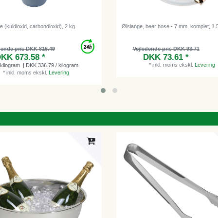
 (kuldioxid, carbondioxid), 2 kg
Ølslange, beer hose - 7 mm, komplet, 1.
dende pris DKK 816.49
Vejledende pris DKK 93.71
KK 673.58 *
DKK 73.61 *
*
inkl. moms
ekskl.
Levering
kilogram
| DKK 336.79 / kilogram
*
inkl. moms
ekskl.
Levering