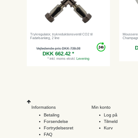
Trykregulator, trykreduktionsventil CO2 til
Mousseren
Fadølsanlæg, 2 line
Champagne 
D
Vejledende pris DKK 739.08
DKK 662.42 *
*
inkl. moms
ekskl.
Levering
Informations
Min konto
Betaling
Log på
Forsendelse
Tilmeld
Fortrydelsesret
Kurv
FAQ