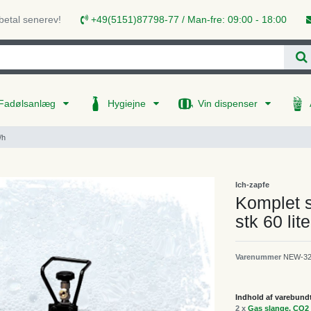
 betal senerev!
+49(5151)87798-77 / Man-fre: 09:00 - 18:00
Fadølsanlæg
Hygiejne
Vin dispenser
/h
Ich-zapfe
Komplet s
stk 60 lite
Varenummer
NEW-32
Indhold af varebund
2 x
Gas slange, CO2 