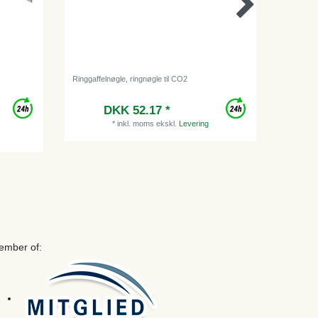
Ringgaffelnøgle, ringnøgle til CO2
Ølslange,
DKK 52.17 *
Vejl
*
inkl. moms
ekskl.
Levering
ember of: