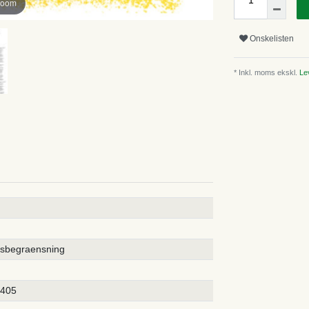
zoom
Onskelisten
* Inkl. moms ekskl.
Lev
rsbegraensning
5405