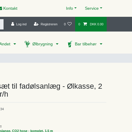
Kontakt
Info
Service
Log ind
Registreren
0
0
DKK 0.00
Andet
Ølbrygning
Bar tilbehør
æt til fadølsanlæg - Ølkasse, 2
r/h
34
t:
slange, CO2 hose - komplet, 1.5 m