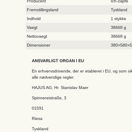
Producent
Ich-zapfe
Fremstillingsland
Tyskland
Indhold
1 stykke
Vaegt
38668 g
Nettovaegt
38668 g
Dimensioner
380×580×
ANSVARLIGT ORGAN I EU
En erhvervsdrivende, der er etableret i EU, og som s
alle nødvendige regler.
HAJUS AG; Hr. Stanislav Maer
Spinnereistraße
,
3
01591
Riesa
Tyskland