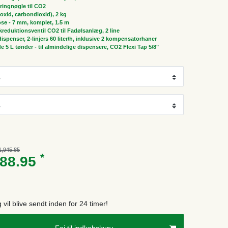
ringnøgle til CO2
oxid, carbondioxid), 2 kg
ose - 7 mm, komplet, 1.5 m
ykreduktionsventil CO2 til Fadølsanlæg, 2 line
spenser, 2-linjers 60 liter/h, inklusive 2 kompensatorhaner
de 5 L tønder - til almindelige dispensere, CO2 Flexi Tap 5/8"
1,945.85
*
488.95
g vil blive sendt inden for 24 timer!
Foj til indkobskurv