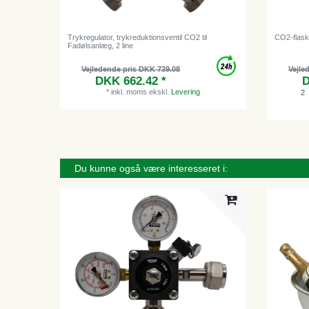
Trykregulator, trykreduktionsventil CO2 til
CO2-flaske
Fadølsanlæg, 2 line
Vejledende pris DKK 739.08
Vejle
DKK 662.42 *
D
*
inkl. moms
ekskl.
Levering
2
Du kunne også være interesseret i: