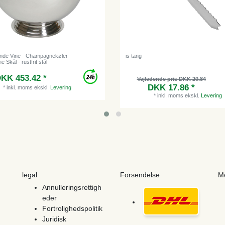
de Vine - Champagnekøler -
is tang
Skål - rustfrit stål
KK 453.42 *
Vejledende pris DKK 20.84
DKK 17.86 *
*
inkl. moms
ekskl.
Levering
*
inkl. moms
ekskl.
Levering
legal
Forsendelse
M
Annulleringsrettigh
eder
Fortrolighedspolitik
Juridisk