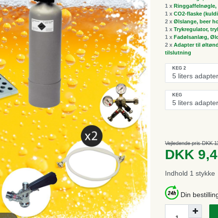
1 x
Ringgaffelnøgle, 
1 x
CO2-flaske (kuldi
2 x
Ølslange, beer h
1 x
Trykregulator, tr
1 x
Fadølsanlæg, Øldi
2 x
Adapter til øltøn
tilslutning
KEG 2
KEG
Vejledende pris DKK 1
DKK 9,
Indhold
1
stykke
Din bestillin