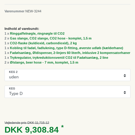
Varenummer
NEW-3244
Indhold af varebundt:
1 x
Ringgaffelnøgle, ringnøgle til CO2
2 x
Gas slange, CO2 slange, CO2 hose - komplet, 1.5 m
1 x
CO2-flaske (kuldioxid, carbondioxid), 2 kg
1 x
Kobling til fadøl, fadlukning, type D-fitting, øverste udløb (kælderhane)
1 x
Fadølsanlæg, Øldispenser, 2-linjers 60 liter/h, inklusive 2 kompensatorhaner
1 x
Trykregulator, trykreduktionsventil CO2 til Fadølsanlæg, 2 line
2 x
Ølslange, beer hose - 7 mm, komplet, 1.5 m
KEG 2
KEG
Vejledende pris DKK 11,715.12
*
DKK 9,308.84