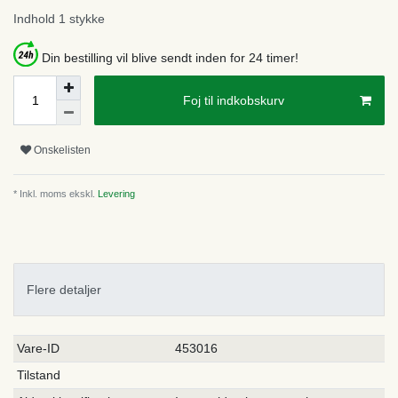
Indhold
1
stykke
Din bestilling vil blive sendt inden for 24 timer!
Foj til indkobskurv
Onskelisten
* Inkl. moms ekskl.
Levering
Flere detaljer
Ceres::Template.singleItemTechnicalDataAttribute
Ceres::Template.singleItemTechnicalDataValue
Vare-ID
453016
Tilstand