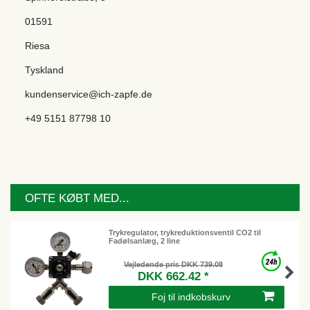
01591
Riesa
Tyskland
kundenservice@ich-zapfe.de
+49 5151 87798 10
OFTE KØBT MED...
Trykregulator, trykreduktionsventil CO2 til
Fadølsanlæg, 2 line
Vejledende pris DKK 739.08
DKK 662.42 *
Foj til indkobskurv