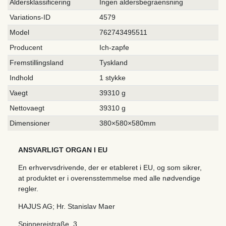
Aldersklassificering
Ingen aldersbegraensning
Variations-ID
4579
Model
762743495511
Producent
Ich-zapfe
Fremstillingsland
Tyskland
Indhold
1 stykke
Vaegt
39310 g
Nettovaegt
39310 g
Dimensioner
380×580×580mm
ANSVARLIGT ORGAN I EU
En erhvervsdrivende, der er etableret i EU, og som sikrer,
at produktet er i overensstemmelse med alle nødvendige
regler.
HAJUS AG; Hr. Stanislav Maer
Spinnereistraße
,
3