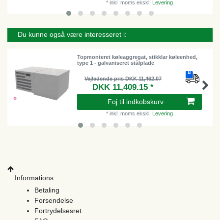
*
inkl. moms
ekskl.
Levering
Du kunne også være interesseret i:
Topmonteret køleaggregat, stikklar køleenhed,
type 1 - galvaniseret stålplade
Vejledende pris DKK 11,462.07
DKK 11,409.15 *
Foj til indkobskurv
*
inkl. moms
ekskl.
Levering
Informations
Betaling
Forsendelse
Fortrydelsesret