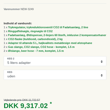
Varenummer
NEW-3249
Indhold af varebundt:
1 x
Trykregulator, trykreduktionsventil CO2 til Fadølsanlæg, 2 line
1 x
Ringgaffelnøgle, ringnøgle til CO2
1 x
Fadølsanlæg, Øldispenser, 2-linjers 60 liter/h, inklusive 2 kompensatorhaner
1 x
CO2-flaske (kuldioxid, carbondioxid), 2 kg
1 x
Adapter til øltønde 5 L, højkvalitets metaldesign med ølstophane
2 x
Gas slange, CO2 slange, CO2 hose - komplet, 1.5 m
2 x
Ølslange, beer hose - 7 mm, komplet, 1.5 m
KEG 2
KEG
Vejledende pris DKK 11,722.57
*
DKK 9,317.02