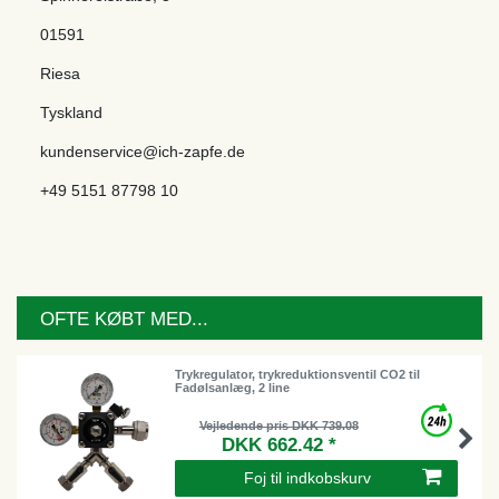
01591
Riesa
Tyskland
kundenservice@ich-zapfe.de
+49 5151 87798 10
OFTE KØBT MED...
Trykregulator, trykreduktionsventil CO2 til
Fadølsanlæg, 2 line
Vejledende pris DKK 739.08
DKK 662.42 *
Foj til indkobskurv