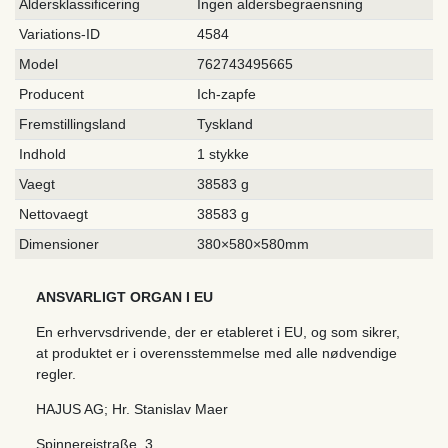
Aldersklassificering
Ingen aldersbegraensning
Variations-ID
4584
Model
762743495665
Producent
Ich-zapfe
Fremstillingsland
Tyskland
Indhold
1 stykke
Vaegt
38583 g
Nettovaegt
38583 g
Dimensioner
380×580×580mm
ANSVARLIGT ORGAN I EU
En erhvervsdrivende, der er etableret i EU, og som sikrer,
at produktet er i overensstemmelse med alle nødvendige
regler.
HAJUS AG; Hr. Stanislav Maer
Spinnereistraße
,
3