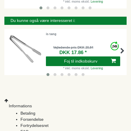
*
inkl. moms
ekskl.
Levering
Du kunne også være interesseret i:
is tang
Vejledende pris DKK 20.84
DKK 17.86 *
Foj til indkobskurv
*
inkl. moms
ekskl.
Levering
Informations
Betaling
Forsendelse
Fortrydelsesret