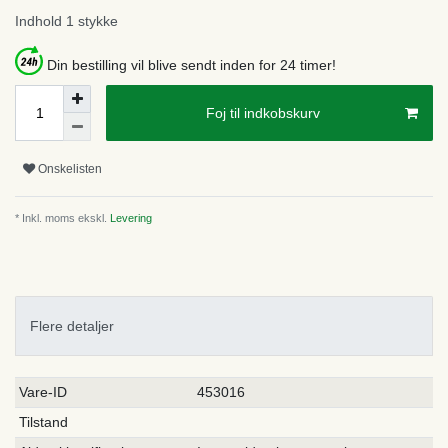
Indhold
1
stykke
Din bestilling vil blive sendt inden for 24 timer!
Foj til indkobskurv
Onskelisten
* Inkl. moms ekskl.
Levering
Flere detaljer
Ceres::Template.singleItemTechnicalDataAttribute
Ceres::Template.singleItemTechnicalDataValue
Vare-ID
453016
Tilstand