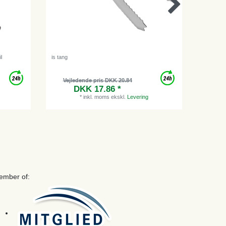
l
is tang
Ølslange,
Vejledende pris DKK 20.84
Vejl
DKK 17.86 *
*
inkl. moms
ekskl.
Levering
ember of: