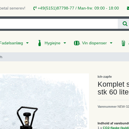
 betal senerev!
+49(5151)87798-77 / Man-fre: 09:00 - 18:00
Fadølsanlæg
Hygiejne
Vin dispenser
/h
Ich-zapfe
Komplet s
stk 60 lite
Varenummer
NEW-32
Indhold af varebund
1 x
CO2-flaske (kuldi