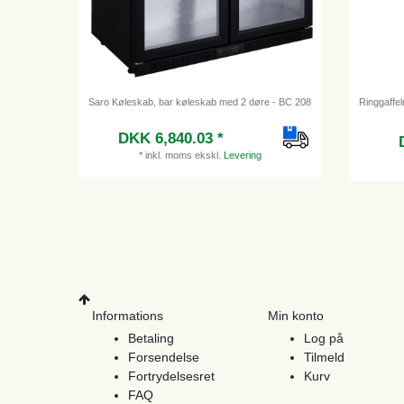
Saro Køleskab, bar køleskab med 2 døre - BC 208
Ringgaffel
DKK 6,840.03 *
*
inkl. moms
ekskl.
Levering
Informations
Min konto
Betaling
Log på
Forsendelse
Tilmeld
Fortrydelsesret
Kurv
FAQ