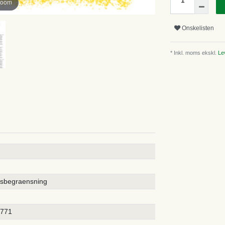
zoom
Onskelisten
* Inkl. moms ekskl.
Lev
rsbegraensning
5771