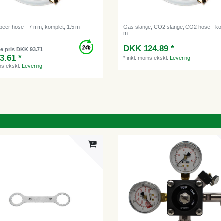
 beer hose - 7 mm, komplet, 1.5 m
Gas slange, CO2 slange, CO2 hose - ko
m
DKK 124.89 *
e pris DKK 93.71
3.61 *
*
inkl. moms
ekskl.
Levering
ms
ekskl.
Levering