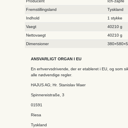
Producent
Ich-zapfe
Fremstillingsland
Tyskland
Indhold
1 stykke
Vaegt
40210 g
Nettovaegt
40210 g
Dimensioner
380×580×
ANSVARLIGT ORGAN I EU
En erhvervsdrivende, der er etableret i EU, og som s
alle nødvendige regler.
HAJUS AG; Hr. Stanislav Maer
Spinnereistraße
,
3
01591
Riesa
Tyskland