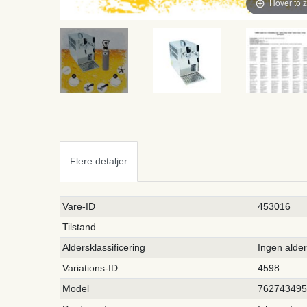
Hover to 
Flere detaljer
Ceres::Template.singleItemTechnicalDataAttribute
Ceres::Template.singleItemTechnicalDataValue
Vare-ID
453016
Tilstand
Aldersklassificering
Ingen alde
Variations-ID
4598
Model
76274349