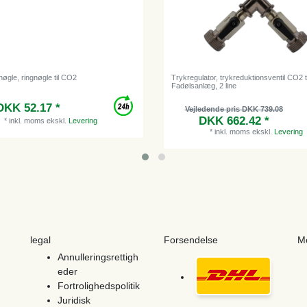
nøgle, ringnøgle til CO2
Trykregulator, trykreduktionsventil CO2 ti
Fadølsanlæg, 2 line
DKK 52.17 *
Vejledende pris DKK 739.08
DKK 662.42 *
*
inkl. moms
ekskl.
Levering
*
inkl. moms
ekskl.
Levering
legal
Forsendelse
M
Annulleringsrettigh
eder
Fortrolighedspolitik
Juridisk