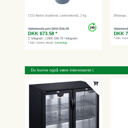
CO2-flaske (kuldioxid, carbondioxid), 2 kg
Ølslange,
Vejledende pris DKK 816.49
Vejledend
DKK 673.58 *
DKK 7
*
inkl. mo
2
kilogram
| DKK 336.79 / kilogram
*
inkl. moms
ekskl.
Levering
Du kunne også være interesseret i: