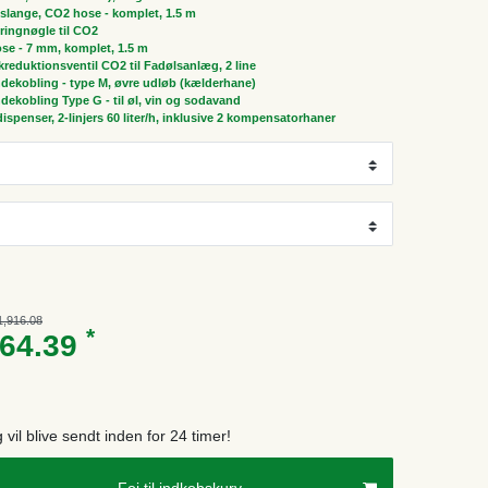
slange, CO2 hose - komplet, 1.5 m
ringnøgle til CO2
ose - 7 mm, komplet, 1.5 m
ykreduktionsventil CO2 til Fadølsanlæg, 2 line
dekobling - type M, øvre udløb (kælderhane)
dekobling Type G - til øl, vin og sodavand
spenser, 2-linjers 60 liter/h, inklusive 2 kompensatorhaner
1,916.08
*
464.39
g vil blive sendt inden for 24 timer!
Foj til indkobskurv