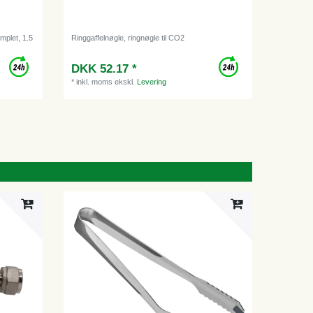
mplet, 1.5
Ringgaffelnøgle, ringnøgle til CO2
DKK 52.17 *
*
inkl. moms
ekskl.
Levering