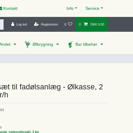
Kontakt
Info
Service
Log ind
Registreren
0
0
DKK 0.00
Andet
Ølbrygning
Bar tilbehør
æt til fadølsanlæg - Ølkasse, 2
r/h
63
t:
oxid, carbondioxid), 2 kg