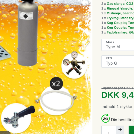
2 x
Gas slange, CO2 
1 x
Ringgaffelnøgle, 
2 x
Ølslange, beer h
1 x
Trykregulator, tr
1 x
Keg Coupler, Tøn
1 x
Keg Coupler, Tøn
1 x
Fadølsanlæg, Øldi
KEG 2
KEG
Vejledende pris DKK 1
DKK 9,
Indhold
1
stykke
Din bestillin