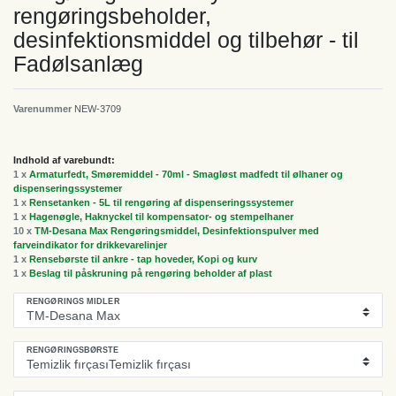
rengøringsbeholder,
desinfektionsmiddel og tilbehør - til
Fadølsanlæg
Varenummer
NEW-3709
Indhold af varebundt:
1 x
Armaturfedt, Smøremiddel - 70ml - Smagløst madfedt til ølhaner og
dispenseringssystemer
1 x
Rensetanken - 5L til rengøring af dispenseringssystemer
1 x
Hagenøgle, Haknyckel til kompensator- og stempelhaner
10 x
TM-Desana Max Rengøringsmiddel, Desinfektionspulver med
farveindikator for drikkevarelinjer
1 x
Rensebørste til ankre - tap hoveder, Kopi og kurv
1 x
Beslag til påskruning på rengøring beholder af plast
RENGØRINGS MIDLER
RENGØRINGSBØRSTE