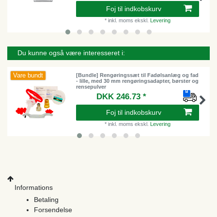
Foj til indkobskurv
*
inkl. moms
ekskl.
Levering
Du kunne også være interesseret i:
Vare bundt
[Bundle] Rengøringssæt til Fadølsanlæg og fad
- lille, med 30 mm rengøringsadapter, børster og
rensepulver
DKK 246.73 *
Foj til indkobskurv
*
inkl. moms
ekskl.
Levering
Informations
Betaling
Forsendelse