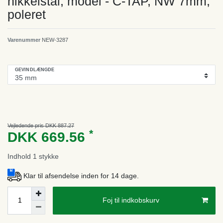
nikkelstål, model - C-TAP, NW 7mm,
poleret
Varenummer
NEW-3287
GEVINDLÆNGDE
Vejledende pris DKK 887.27
*
DKK 669.56
Indhold
1
stykke
Klar til afsendelse inden for 14 dage.
Foj til indkobskurv