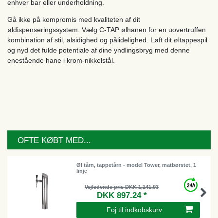
enhver bar eller underholdning.
Gå ikke på kompromis med kvaliteten af dit
øldispenseringssystem. Vælg C-TAP ølhanen for en uovertruffen
kombination af stil, alsidighed og pålidelighed. Løft dit øltappespil
og nyd det fulde potentiale af dine yndlingsbryg med denne
enestående hane i krom-nikkelstål.
OFTE KØBT MED...
Øl tårn, tappetårn - model Tower, matbørstet, 1
linje
Vejledende pris DKK 1,141.93
DKK 897.24 *
Foj til indkobskurv