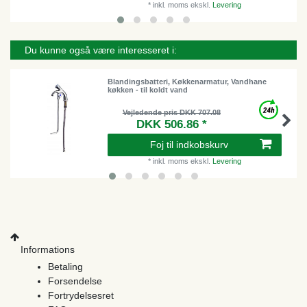
*
inkl. moms
ekskl.
Levering
Du kunne også være interesseret i:
Blandingsbatteri, Køkkenarmatur, Vandhane
køkken - til koldt vand
Vejledende pris DKK 707.08
DKK 506.86 *
Foj til indkobskurv
*
inkl. moms
ekskl.
Levering
Informations
Betaling
Forsendelse
Fortrydelsesret