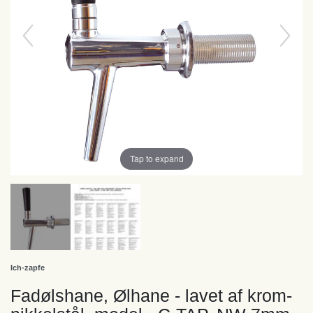
Tap to expand
Ich-zapfe
Fadølshane, Ølhane - lavet af krom-