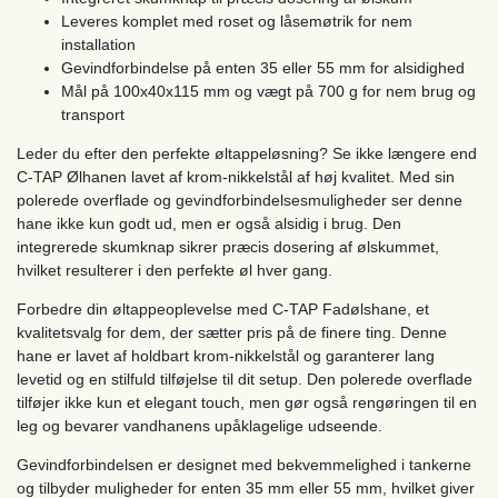
Leveres komplet med roset og låsemøtrik for nem
installation
Gevindforbindelse på enten 35 eller 55 mm for alsidighed
Mål på 100x40x115 mm og vægt på 700 g for nem brug og
transport
Leder du efter den perfekte øltappeløsning? Se ikke længere end
C-TAP Ølhanen lavet af krom-nikkelstål af høj kvalitet. Med sin
polerede overflade og gevindforbindelsesmuligheder ser denne
hane ikke kun godt ud, men er også alsidig i brug. Den
integrerede skumknap sikrer præcis dosering af ølskummet,
hvilket resulterer i den perfekte øl hver gang.
Forbedre din øltappeoplevelse med C-TAP Fadølshane, et
kvalitetsvalg for dem, der sætter pris på de finere ting. Denne
hane er lavet af holdbart krom-nikkelstål og garanterer lang
levetid og en stilfuld tilføjelse til dit setup. Den polerede overflade
tilføjer ikke kun et elegant touch, men gør også rengøringen til en
leg og bevarer vandhanens upåklagelige udseende.
Gevindforbindelsen er designet med bekvemmelighed i tankerne
og tilbyder muligheder for enten 35 mm eller 55 mm, hvilket giver