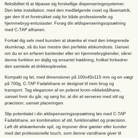
fleksibilitet til at tilpasse sig forskellige dispenseringssystemer.
Den lette installation, med den medfølgende roset og låsemøtrik,
gør den til et foretrukket valg for både professionelle og
hjemmebryg-entusiaster. Forøg din øldispenseringsopsætning
med C-TAP ølhanen.
Forkæl dig selv med kunsten at skænke øl med den integrerede
skumknap, så du kan mestre den perfekte ølskumdosis. Uanset
om du er en erfaren bartender eller en hjemmebrygkender, sikrer
denne funktion en dejlig og ensartet hældning, hvilket forbedrer
den samlede øl-drikkeoplevelse.
Kompakt og let, med dimensioner på 100x40x115 mm og en vægt
på 700g, C-TAP Fadølshane er designet til nem brug og
transport. Tag elegancen af en poleret krom-nikkelstålhane,
uanset hvor du går, og sørg for, at din øl serveres med stil og
præcision, uanset placeringen.
Slip potentialet i din øldispenseringsopsætning løs med C-TAP
Fadølshane, en kombination af stil, funktionalitet og præcision.
Løft dit ølskænkende spil, og imponer dine gæster eller kunder
med det professionelle touch, som denne vandhane giver til