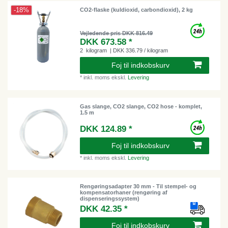
-18%
CO2-flaske (kuldioxid, carbondioxid), 2 kg
Vejledende pris DKK 816.49
DKK 673.58 *
2
kilogram
| DKK 336.79 / kilogram
Foj til indkobskurv
*
inkl. moms
ekskl.
Levering
Gas slange, CO2 slange, CO2 hose - komplet,
1.5 m
DKK 124.89 *
Foj til indkobskurv
*
inkl. moms
ekskl.
Levering
Rengøringsadapter 30 mm - Til stempel- og
kompensatorhaner (rengøring af
dispenseringssystem)
DKK 42.35 *
Foj til indkobskurv