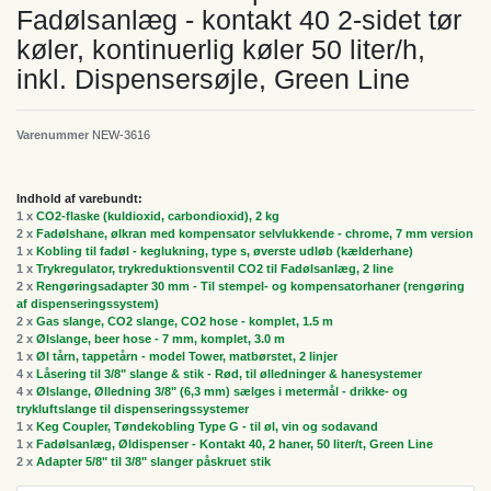
Fadølsanlæg - kontakt 40 2-sidet tør
køler, kontinuerlig køler 50 liter/h,
inkl. Dispensersøjle, Green Line
Varenummer
NEW-3616
Indhold af varebundt:
1 x
CO2-flaske (kuldioxid, carbondioxid), 2 kg
2 x
Fadølshane, ølkran med kompensator selvlukkende - chrome, 7 mm version
1 x
Kobling til fadøl - keglukning, type s, øverste udløb (kælderhane)
1 x
Trykregulator, trykreduktionsventil CO2 til Fadølsanlæg, 2 line
2 x
Rengøringsadapter 30 mm - Til stempel- og kompensatorhaner (rengøring
af dispenseringssystem)
2 x
Gas slange, CO2 slange, CO2 hose - komplet, 1.5 m
2 x
Ølslange, beer hose - 7 mm, komplet, 3.0 m
1 x
Øl tårn, tappetårn - model Tower, matbørstet, 2 linjer
4 x
Låsering til 3/8" slange & stik - Rød, til ølledninger & hanesystemer
4 x
Ølslange, Ølledning 3/8" (6,3 mm) sælges i metermål - drikke- og
trykluftslange til dispenseringssystemer
1 x
Keg Coupler, Tøndekobling Type G - til øl, vin og sodavand
1 x
Fadølsanlæg, Øldispenser - Kontakt 40, 2 haner, 50 liter/t, Green Line
2 x
Adapter 5/8" til 3/8" slanger påskruet stik