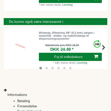
*
inkl. moms
ekskl.
Levering
Du kunne også være interesseret i:
Ølslange, Ølledning 3/8" (6,3 mm) sælges i
metermål - drikke- og trykluftslange til
dispenseringssystemer
Vejledende pris DKK 25.60
DKK 24.49 *
Foj til indkobskurv
*
inkl. moms
ekskl.
Levering
Informations
Betaling
Forsendelse