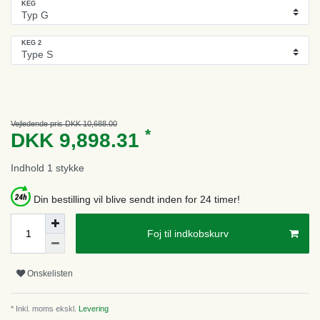
KEG
KEG 2
Vejledende pris DKK 10,688.00
*
DKK 9,898.31
Indhold
1
stykke
Din bestilling vil blive sendt inden for 24 timer!
Foj til indkobskurv
Onskelisten
* Inkl. moms ekskl.
Levering