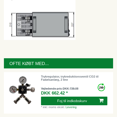
OFTE KØBT MED...
Trykregulator, trykreduktionsventil CO2 til
Fadølsanlæg, 2 line
Vejledende pris DKK 739.08
DKK 662.42 *
Foj til indkobskurv
*
inkl. moms
ekskl.
Levering