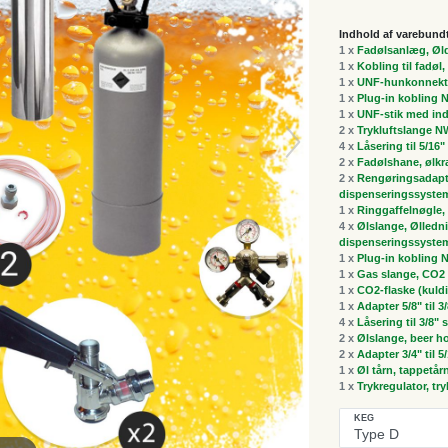
Indhold af varebund
1 x
Fadølsanlæg, Øldi
1 x
Kobling til fadøl
1 x
UNF-hunkonnektor
1 x
Plug-in kobling 
1 x
UNF-stik med ind
2 x
Trykluftslange NW
4 x
Låsering til 5/16
2 x
Fadølshane, ølk
2 x
Rengøringsadapte
dispenseringssyste
1 x
Ringgaffelnøgle, 
4 x
Ølslange, Ølledni
dispenseringssyste
1 x
Plug-in kobling 
1 x
Gas slange, CO2 
1 x
CO2-flaske (kuldi
1 x
Adapter 5/8" til 3
4 x
Låsering til 3/8"
2 x
Ølslange, beer h
2 x
Adapter 3/4" til 5
1 x
Øl tårn, tappetår
1 x
Trykregulator, tr
KEG