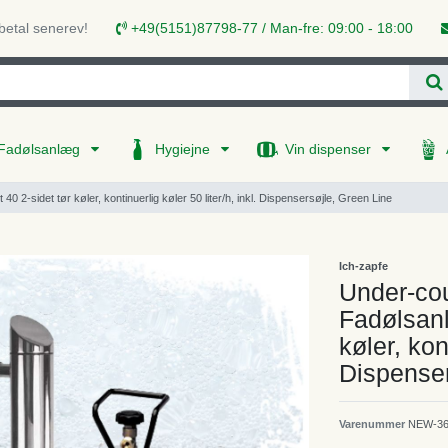
 betal senerev!
+49(5151)87798-77 / Man-fre: 09:00 - 18:00
Fadølsanlæg
Hygiejne
Vin dispenser
 2-sidet tør køler, kontinuerlig køler 50 liter/h, inkl. Dispensersøjle, Green Line
Ich-zapfe
Under-cou
Fadølsanl
køler, kont
Dispenser
Varenummer
NEW-36