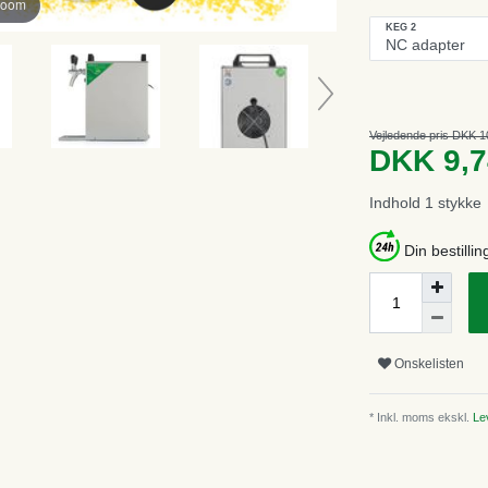
zoom
KEG 2
Vejledende pris DKK 1
DKK 9,
Indhold
1
stykke
Din bestillin
Onskelisten
* Inkl. moms ekskl.
Lev