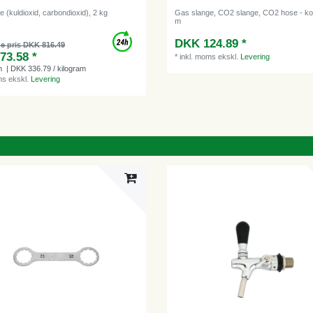
 (kuldioxid, carbondioxid), 2 kg
Gas slange, CO2 slange, CO2 hose - ko
m
DKK 124.89 *
e pris DKK 816.49
73.58 *
*
inkl. moms
ekskl.
Levering
m
| DKK 336.79 / kilogram
ms
ekskl.
Levering