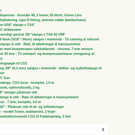
t:
spenser - Kontakt 40, 2 haner, 50 liter/t, Green Line
, fadlukning, type D-fitting, øverste udløb (kælderhane)
 5/16" slange x 7/16"
NC drikkevarer
vendigt gevind 3/8 "slange x 7/16-20 UNF
 6mm (5/16" / 8mm) sælges i metermål - Til catering & industri
" slange & stik - Rød, til ølledninger & hanesystemer
ran med kompensator selvlukkende - chrome, 7 mm version
r 30 mm - Til stempel- og kompensatorhaner (rengøring af
m)
ringnøgle til CO2
ng 3/8" (6,3 mm) sælges i metermål - drikke- og trykluftslange til
mer
NC Gas
slange, CO2 hose - komplet, 1.5 m
oxid, carbondioxid), 2 kg
/8" slanger påskruet stik
 slange & stik - Rød, til ølledninger & hanesystemer
ose - 7 mm, komplet, 3.0 m
/16" - Påskruet stik til øl- og luftledninger
n - model Tower, matbørstet, 2 linjer
ykreduktionsventil CO2 til Fadølsanlæg, 2 line