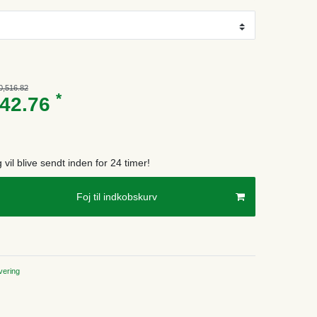
0,516.82
*
742.76
g vil blive sendt inden for 24 timer!
Foj til indkobskurv
ering