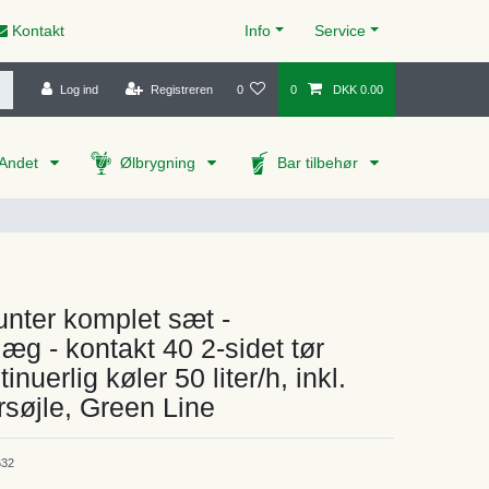
Kontakt
Info
Service
Log ind
Registreren
0
0
DKK 0.00
Andet
Ølbrygning
Bar tilbehør
nter komplet sæt -
æg - kontakt 40 2-sidet tør
inuerlig køler 50 liter/h, inkl.
søjle, Green Line
32