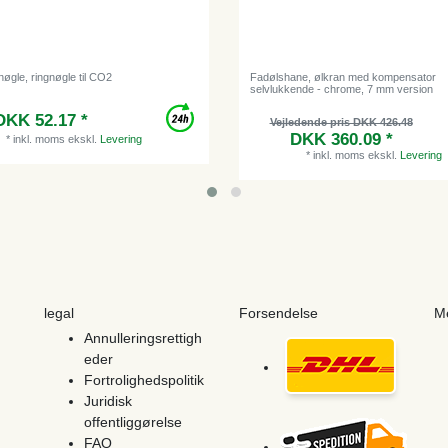
nøgle, ringnøgle til CO2
Fadølshane, ølkran med kompensator
selvlukkende - chrome, 7 mm version
DKK 52.17 *
Vejledende pris DKK 426.48
DKK 360.09 *
*
inkl. moms
ekskl.
Levering
*
inkl. moms
ekskl.
Levering
legal
Forsendelse
M
Annulleringsrettigh
eder
Fortrolighedspolitik
Juridisk
offentliggørelse
FAQ