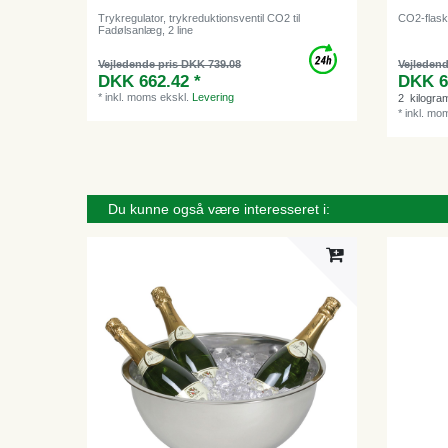
Trykregulator, trykreduktionsventil CO2 til
CO2-flaske
Fadølsanlæg, 2 line
Vejledende pris DKK 739.08
Vejledend
DKK 662.42 *
DKK 6
*
inkl. moms
ekskl.
Levering
2
kilogra
*
inkl. mo
Du kunne også være interesseret i: