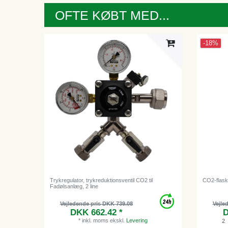
OFTE KØBT MED...
-18%
Trykregulator, trykreduktionsventil CO2 til
CO2-flaske
Fadølsanlæg, 2 line
Vejledende pris DKK 739.08
Vejle
DKK 662.42 *
D
*
inkl. moms
ekskl.
Levering
2