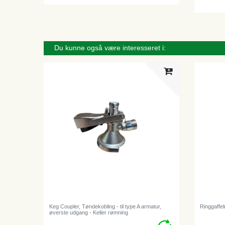
Du kunne også være interesseret i:
Keg Coupler, Tøndekobling - til type A armatur,
Ringgaffel
øverste udgang - Keller rømning