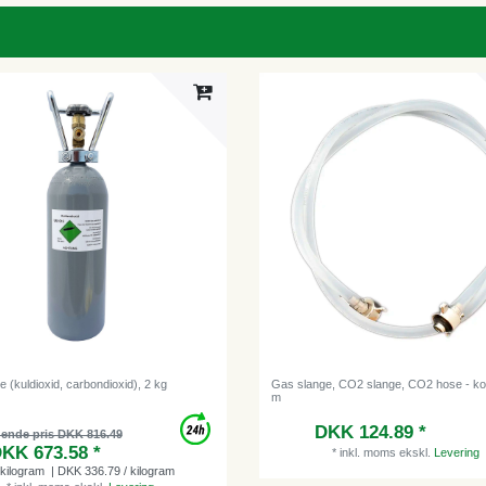
 (kuldioxid, carbondioxid), 2 kg
Gas slange, CO2 slange, CO2 hose - ko
m
DKK 124.89 *
dende pris DKK 816.49
KK 673.58 *
*
inkl. moms
ekskl.
Levering
kilogram
| DKK 336.79 / kilogram