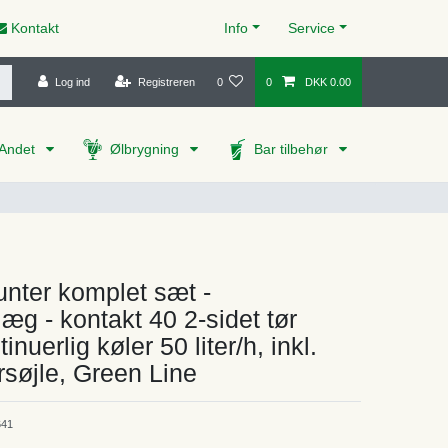
Kontakt
Info
Service
Log ind
Registreren
0
0
DKK 0.00
Andet
Ølbrygning
Bar tilbehør
nter komplet sæt -
æg - kontakt 40 2-sidet tør
inuerlig køler 50 liter/h, inkl.
søjle, Green Line
41