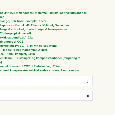
t:
ng 3/8" (6,3 mm) sælges i metermål - drikke- og trykluftslange til
mer
slange, CO2 hose - komplet, 1.5 m
spenser - Kontakt 40, 2 haner, 50 liter/t, Green Line
 slange & stik - Rød, til ølledninger & hanesystemer
/8" slanger påskruet stik
oxid, carbondioxid), 2 kg
ringnøgle til CO2
dekobling Type G - til øl, vin og sodavand
n - model Tower, matbørstet, 2 linjer
ose - 7 mm, komplet, 3.0 m
r 30 mm - Til stempel- og kompensatorhaner (rengøring af
m)
ykreduktionsventil CO2 til Fadølsanlæg, 2 line
ran med kompensator selvlukkende - chrome, 7 mm version