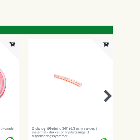
st komplet
Ølslange, Ølledning 3/8" (6,3 mm) sælges i
Låsering t
metermål - drikke- og trykluftslange til
& hanesy
dispenseringssystemer