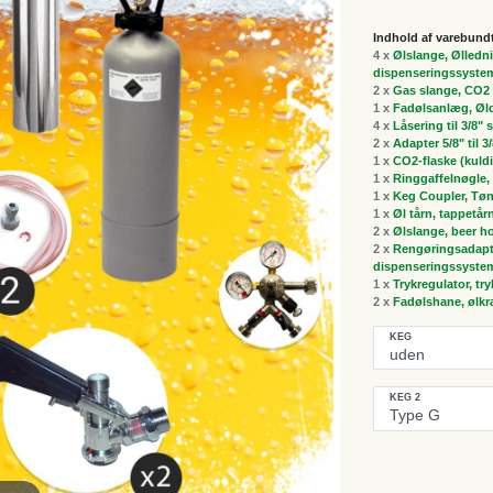
Indhold af varebund
4 x
Ølslange, Ølledni
dispenseringssyste
2 x
Gas slange, CO2 
1 x
Fadølsanlæg, Øldi
4 x
Låsering til 3/8"
2 x
Adapter 5/8" til 3
1 x
CO2-flaske (kuldi
1 x
Ringgaffelnøgle, 
1 x
Keg Coupler, Tøn
1 x
Øl tårn, tappetår
2 x
Ølslange, beer h
2 x
Rengøringsadapte
dispenseringssyste
1 x
Trykregulator, tr
2 x
Fadølshane, ølk
KEG
KEG 2