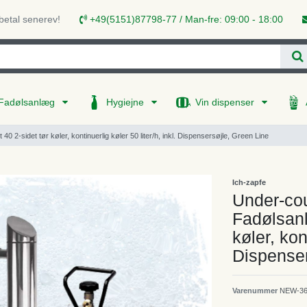
 betal senerev!
+49(5151)87798-77 / Man-fre: 09:00 - 18:00
Fadølsanlæg
Hygiejne
Vin dispenser
 2-sidet tør køler, kontinuerlig køler 50 liter/h, inkl. Dispensersøjle, Green Line
Ich-zapfe
Under-cou
Fadølsanl
køler, kont
Dispenser
Varenummer
NEW-36