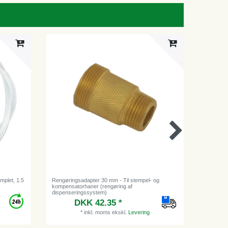
mplet, 1.5
Rengøringsadapter 30 mm - Til stempel- og
Ølslange,
kompensatorhaner (rengøring af
dispenseringssystem)
DKK 42.35 *
Vejl
*
inkl. moms
ekskl.
Levering