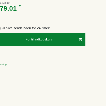
0,338.19
*
579.01
g vil blive sendt inden for 24 timer!
Foj til indkobskurv
ering