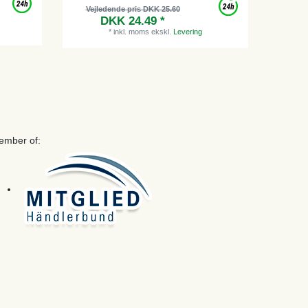
Vejledende pris DKK 25.60
DKK 24.49 *
*
inkl. moms
ekskl.
Levering
ember of: