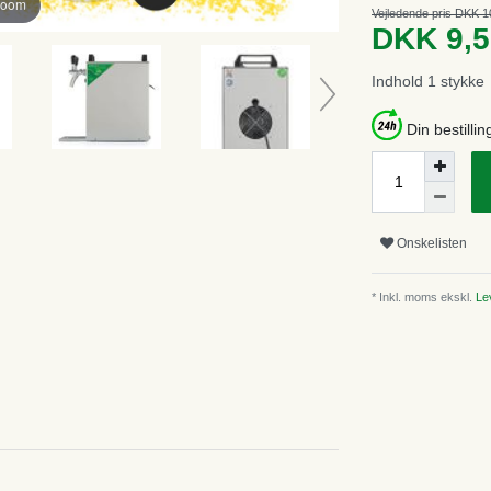
zoom
Vejledende pris DKK 1
DKK 9,
Indhold
1
stykke
Din bestillin
Onskelisten
* Inkl. moms ekskl.
Lev