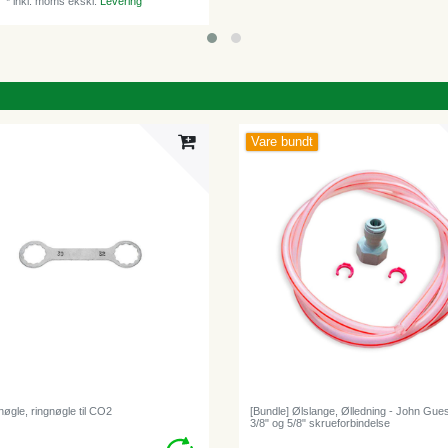
*
inkl. moms
ekskl.
Levering
Vare bundt
nøgle, ringnøgle til CO2
[Bundle] Ølslange, Ølledning - John Gue
3/8" og 5/8" skrueforbindelse