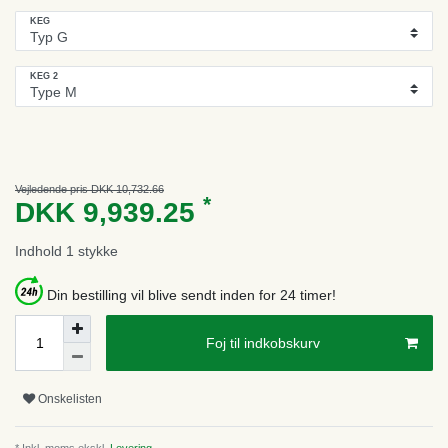
KEG
KEG 2
Vejledende pris DKK 10,732.66
*
DKK 9,939.25
Indhold
1
stykke
Din bestilling vil blive sendt inden for 24 timer!
Foj til indkobskurv
Onskelisten