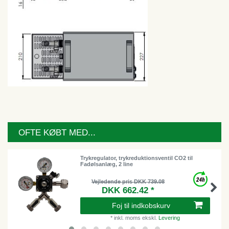
OFTE KØBT MED...
Trykregulator, trykreduktionsventil CO2 til
Fadølsanlæg, 2 line
Vejledende pris DKK 739.08
DKK 662.42 *
Foj til indkobskurv
*
inkl. moms
ekskl.
Levering