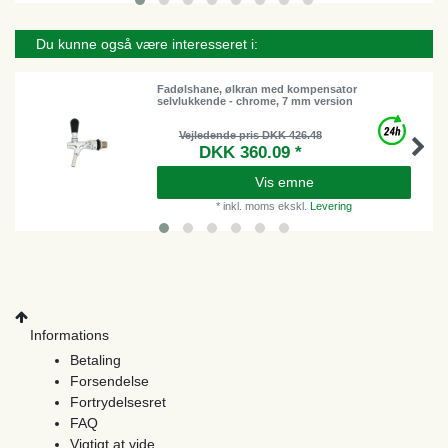
Du kunne også være interesseret i:
Fadølshane, ølkran med kompensator
selvlukkende - chrome, 7 mm version
Vejledende pris DKK 426.48
DKK 360.09 *
Vis emne
*
inkl. moms
ekskl.
Levering
Informations
Betaling
Forsendelse
Fortrydelsesret
FAQ
Vigtigt at vide