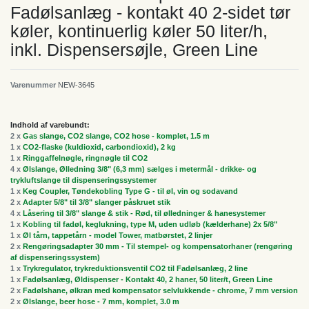
Fadølsanlæg - kontakt 40 2-sidet tør
køler, kontinuerlig køler 50 liter/h,
inkl. Dispensersøjle, Green Line
Varenummer
NEW-3645
Indhold af varebundt:
2 x
Gas slange, CO2 slange, CO2 hose - komplet, 1.5 m
1 x
CO2-flaske (kuldioxid, carbondioxid), 2 kg
1 x
Ringgaffelnøgle, ringnøgle til CO2
4 x
Ølslange, Ølledning 3/8" (6,3 mm) sælges i metermål - drikke- og
trykluftslange til dispenseringssystemer
1 x
Keg Coupler, Tøndekobling Type G - til øl, vin og sodavand
2 x
Adapter 5/8" til 3/8" slanger påskruet stik
4 x
Låsering til 3/8" slange & stik - Rød, til ølledninger & hanesystemer
1 x
Kobling til fadøl, keglukning, type M, uden udløb (kælderhane) 2x 5/8"
1 x
Øl tårn, tappetårn - model Tower, matbørstet, 2 linjer
2 x
Rengøringsadapter 30 mm - Til stempel- og kompensatorhaner (rengøring
af dispenseringssystem)
1 x
Trykregulator, trykreduktionsventil CO2 til Fadølsanlæg, 2 line
1 x
Fadølsanlæg, Øldispenser - Kontakt 40, 2 haner, 50 liter/t, Green Line
2 x
Fadølshane, ølkran med kompensator selvlukkende - chrome, 7 mm version
2 x
Ølslange, beer hose - 7 mm, komplet, 3.0 m