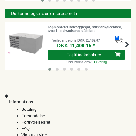
Du kunne også være interesseret i:
Topmonteret køleaggregat, stikklar køleenhed,
type 1 - galvaniseret stålplade
Vejledende pris DKK 11,462.07
DKK 11,409.15 *
Foj til indkobskurv
*
inkl. moms
ekskl.
Levering
Informations
Betaling
Forsendelse
Fortrydelsesret
FAQ
Vigtigt at vide