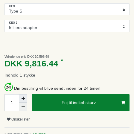
KEG
KEG 2
Vejledende pris DKK 10,598.69
*
DKK 9,816.44
Indhold
1
stykke
Din bestilling vil blive sendt inden for 24 timer!
Foj til indkobskurv
Onskelisten