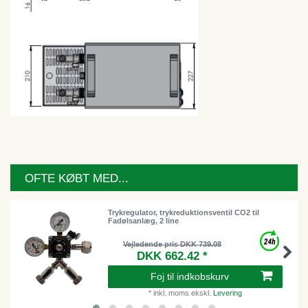
OFTE KØBT MED...
Trykregulator, trykreduktionsventil CO2 til
Fadølsanlæg, 2 line
Vejledende pris DKK 739.08
DKK 662.42 *
Foj til indkobskurv
*
inkl. moms
ekskl.
Levering