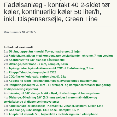
Fadølsanlæg - kontakt 40 2-sidet tør
køler, kontinuerlig køler 50 liter/h,
inkl. Dispensersøjle, Green Line
Varenummer
NEW-3665
Indhold af varebundt:
1 x
Øl tårn, tappetårn - model Tower, matbørstet, 2 linjer
2 x
Fadølshane, ølkran med kompensator selvlukkende - chrome, 7 mm version
2 x
Adapter 5/8" til 3/8" slanger påskruet stik
2 x
Ølslange, beer hose - 7 mm, komplet, 3.0 m
1 x
Trykregulator, trykreduktionsventil CO2 til Fadølsanlæg, 2 line
1 x
Ringgaffelnøgle, ringnøgle til CO2
1 x
CO2-flaske (kuldioxid, carbondioxid), 2 kg
1 x
Kobling til fadøl - keglukning, type s, øverste udløb (kælderhane)
2 x
Rengøringsadapter 30 mm - Til stempel- og kompensatorhaner (rengøring
af dispenseringssystem)
4 x
Låsering til 3/8" slange & stik - Rød, til ølledninger & hanesystemer
4 x
Ølslange, Ølledning 3/8" (6,3 mm) sælges i metermål - drikke- og
trykluftslange til dispenseringssystemer
1 x
Fadølsanlæg, Øldispenser - Kontakt 40, 2 haner, 50 liter/t, Green Line
2 x
Gas slange, CO2 slange, CO2 hose - komplet, 1.5 m
1 x
Adapter til øltønde 5 L, højkvalitets metaldesign med ølstophane