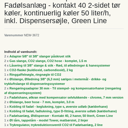
Fadølsanlæg - kontakt 40 2-sidet tør
køler, kontinuerlig køler 50 liter/h,
inkl. Dispensersøjle, Green Line
Varenummer
NEW-3672
Indhold af varebundt:
2 x
Adapter 5/8" til 3/8" slanger påskruet stik
2 x
Gas slange, CO2 slange, CO2 hose - komplet, 1.5 m
4 x
Låsering til 3/8" slange & stik - Rød, til ølledninger & hanesystemer
1 x
CO2-flaske (kuldioxid, carbondioxid), 2 kg
1 x
Ringgaffelnøgle, ringnøgle til CO2
4 x
Ølslange, Ølledning 3/8" (6,3 mm) sælges i metermål - drikke- og
trykluftslange til dispenseringssystemer
2 x
Rengøringsadapter 30 mm - Til stempel- og kompensatorhaner (rengøring
af dispenseringssystem)
2 x
Fadølshane, ølkran med kompensator selvlukkende - chrome, 7 mm version
2 x
Ølslange, beer hose - 7 mm, komplet, 3.0 m
1 x
Kobling til fadøl - keglukning, type s, øverste udløb (kælderhane)
1 x
Kobling til fadøl, fadlukning, type D-fitting, øverste udløb (kælderhane)
1 x
Fadølsanlæg, Øldispenser - Kontakt 40, 2 haner, 50 liter/t, Green Line
1 x
Øl tårn, tappetårn - model Tower, matbørstet, 2 linjer
1 x
Trykregulator, trykreduktionsventil CO2 til Fadølsanlæg, 2 line