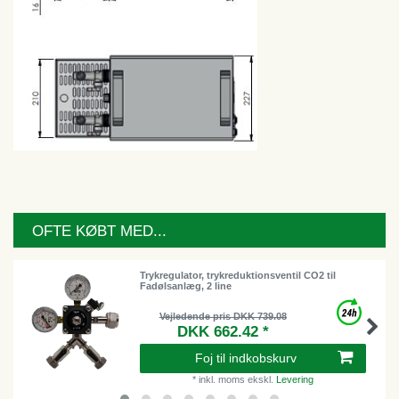
OFTE KØBT MED...
Trykregulator, trykreduktionsventil CO2 til
Fadølsanlæg, 2 line
Vejledende pris DKK 739.08
DKK 662.42 *
Foj til indkobskurv
*
inkl. moms
ekskl.
Levering