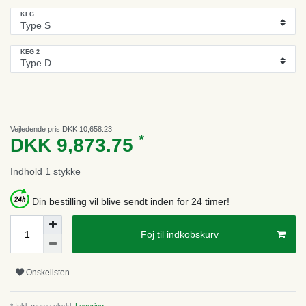
KEG
KEG 2
Vejledende pris DKK 10,658.23
*
DKK 9,873.75
Indhold
1
stykke
Din bestilling vil blive sendt inden for 24 timer!
Foj til indkobskurv
Onskelisten