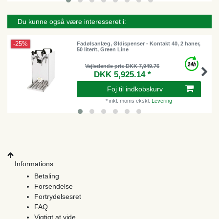
Du kunne også være interesseret i:
-25%
Fadølsanlæg, Øldispenser - Kontakt 40, 2 haner,
50 liter/t, Green Line
Vejledende pris DKK 7,949.76
DKK 5,925.14 *
Foj til indkobskurv
*
inkl. moms
ekskl.
Levering
Informations
Betaling
Forsendelse
Fortrydelsesret
FAQ
Vigtigt at vide