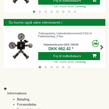
Foj til indkobskurv
*
inkl. moms
ekskl.
Levering
Du kunne også være interesseret i:
Trykregulator, trykreduktionsventil CO2 til
Fadølsanlæg, 2 line
Vejledende pris DKK 739.08
DKK 662.42 *
Foj til indkobskurv
*
inkl. moms
ekskl.
Levering
Informations
Betaling
Forsendelse