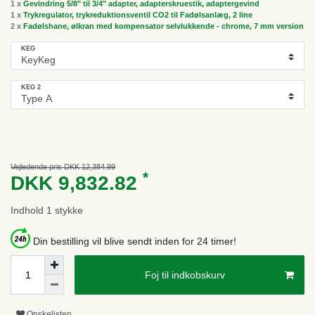
1 x
Gevindring 5/8" til 3/4" adapter, adapterskruestik, adaptergevind
1 x
Trykregulator, trykreduktionsventil CO2 til Fadølsanlæg, 2 line
2 x
Fadølshane, ølkran med kompensator selvlukkende - chrome, 7 mm version
KEG
KEG 2
Vejledende pris DKK 12,384.99
*
DKK 9,832.82
Indhold
1
stykke
Din bestilling vil blive sendt inden for 24 timer!
Foj til indkobskurv
Onskelisten