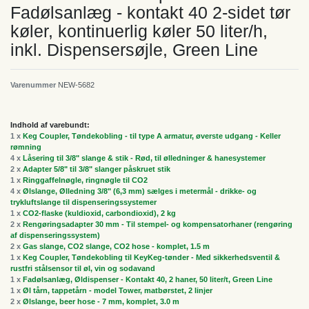
Fadølsanlæg - kontakt 40 2-sidet tør
køler, kontinuerlig køler 50 liter/h,
inkl. Dispensersøjle, Green Line
Varenummer
NEW-5682
Indhold af varebundt:
1 x
Keg Coupler, Tøndekobling - til type A armatur, øverste udgang - Keller
rømning
4 x
Låsering til 3/8" slange & stik - Rød, til ølledninger & hanesystemer
2 x
Adapter 5/8" til 3/8" slanger påskruet stik
1 x
Ringgaffelnøgle, ringnøgle til CO2
4 x
Ølslange, Ølledning 3/8" (6,3 mm) sælges i metermål - drikke- og
trykluftslange til dispenseringssystemer
1 x
CO2-flaske (kuldioxid, carbondioxid), 2 kg
2 x
Rengøringsadapter 30 mm - Til stempel- og kompensatorhaner (rengøring
af dispenseringssystem)
2 x
Gas slange, CO2 slange, CO2 hose - komplet, 1.5 m
1 x
Keg Coupler, Tøndekobling til KeyKeg-tønder - Med sikkerhedsventil &
rustfri stålsensor til øl, vin og sodavand
1 x
Fadølsanlæg, Øldispenser - Kontakt 40, 2 haner, 50 liter/t, Green Line
1 x
Øl tårn, tappetårn - model Tower, matbørstet, 2 linjer
2 x
Ølslange, beer hose - 7 mm, komplet, 3.0 m