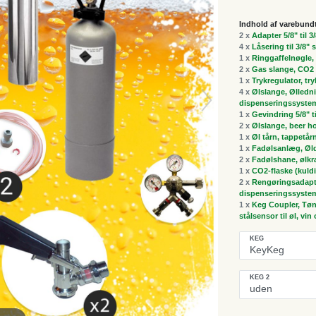
Indhold af varebund
2 x
Adapter 5/8" til 3
4 x
Låsering til 3/8"
1 x
Ringgaffelnøgle, 
2 x
Gas slange, CO2 
1 x
Trykregulator, tr
4 x
Ølslange, Ølledni
dispenseringssyste
1 x
Gevindring 5/8" t
2 x
Ølslange, beer h
1 x
Øl tårn, tappetår
1 x
Fadølsanlæg, Øldi
2 x
Fadølshane, ølk
1 x
CO2-flaske (kuldi
2 x
Rengøringsadapte
dispenseringssyste
1 x
Keg Coupler, Tøn
stålsensor til øl, vi
KEG
KEG 2