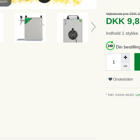
zoom
Vejledende pris DKK 1
DKK 9,
Indhold
1
stykke
Din bestillin
Onskelisten
* Inkl. moms ekskl.
Lev