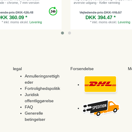
nde - chrome, 7 mm version
øverste udgang - Keller rømning
dende pris DKK 426.48
Vejledende pris DKK 446.57
KK 360.09 *
DKK 394.47 *
*
inkl. moms
ekskl.
Levering
*
inkl. moms
ekskl.
Levering
legal
Forsendelse
M
Annulleringsrettigh
eder
Fortrolighedspolitik
Juridisk
offentliggørelse
FAQ
Generelle
betingelser