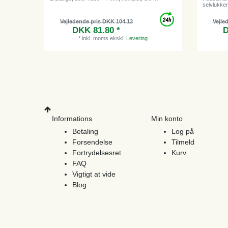
selvlukke
Vejledende pris DKK 104.13
Vejle
DKK 81.80 *
D
*
inkl. moms
ekskl.
Levering
Informations
Min konto
Betaling
Log på
Forsendelse
Tilmeld
Fortrydelsesret
Kurv
FAQ
Vigtigt at vide
Blog