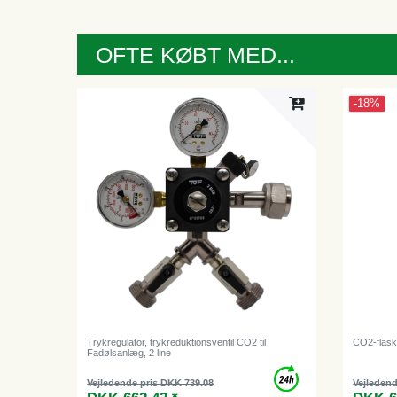
OFTE KØBT MED...
-18%
Trykregulator, trykreduktionsventil CO2 til
CO2-flaske
Fadølsanlæg, 2 line
Vejledende pris DKK 739.08
Vejledend