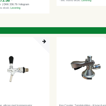
73.58 *
*
inkl. moms
ekskl.
Levering
m
| DKK 336.79 / kilogram
ms
ekskl.
Levering
e, ølkran med kompensator
Keg Coupler, Tøndekobling - til type A ar