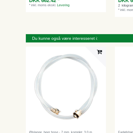
DKK 662.42 *
DKK 6
*
inkl. moms
ekskl.
Levering
2
kilogra
*
inkl. mo
Du kunne også være interesseret i:
Ølslange, beer hose - 7 mm, komplet, 3.0 m
Fadølshan