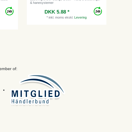
& hanesystemer
Fadølsanl
DKK 5.88 *
Vejl
*
inkl. moms
ekskl.
Levering
ember of: