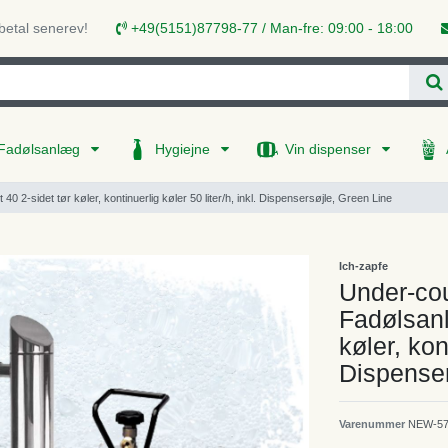
 betal senerev!
+49(5151)87798-77 / Man-fre: 09:00 - 18:00
Fadølsanlæg
Hygiejne
Vin dispenser
 2-sidet tør køler, kontinuerlig køler 50 liter/h, inkl. Dispensersøjle, Green Line
Ich-zapfe
Under-cou
Fadølsanl
køler, kont
Dispenser
Varenummer
NEW-57