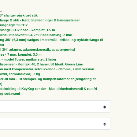
t:
/8" slanger påskruet stik
 slange & stik - Rød, til ølledninger & hanesystemer
ringnøgle til CO2
slange, CO2 hose - komplet, 1.5 m
ykreduktionsventil CO2 til Fadølsanlæg, 2 line
ng 3/8" (6,3 mm) sælges i metermål - drikke- og trykluftslange til
mer
il 3/4" adapter, adapterskruestik, adaptergevind
ose - 7 mm, komplet, 3.0 m
n - model Tower, matbørstet, 2 linjer
spenser - Kontakt 40, 2 haner, 50 liter/t, Green Line
ran med kompensator selvlukkende - chrome, 7 mm version
oxid, carbondioxid), 2 kg
r 30 mm - Til stempel- og kompensatorhaner (rengøring af
m)
dekobling til KeyKeg-tønder - Med sikkerhedsventil & rustfri
n og sodavand