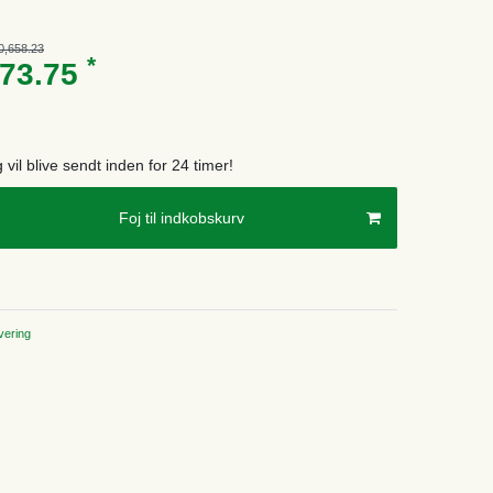
0,658.23
*
873.75
g vil blive sendt inden for 24 timer!
Foj til indkobskurv
ering