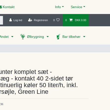
Kontakt
Info
Service
Log ind
Registreren
0
0
DKK 0.00
Andet
Ølbrygning
Bar tilbehør
nter komplet sæt -
æg - kontakt 40 2-sidet tør
inuerlig køler 50 liter/h, inkl.
søjle, Green Line
36