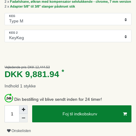
2 x
Fadølshane, ølkran med kompensator selvlukkende - chrome, 7 mm version
2 x
Adapter 5/8" til 3/8" slanger påskruet stik
KEG
KEG 2
Vejledende pris DKK 12,444.53
*
DKK 9,881.94
Indhold
1
stykke
Din bestilling vil blive sendt inden for 24 timer!
Foj til indkobskurv
Onskelisten