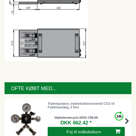
OFTE KØBT MED...
Trykregulator, trykreduktionsventil CO2 til
Fadølsanlæg, 2 line
Vejledende pris DKK 739.08
DKK 662.42 *
Foj til indkobskurv