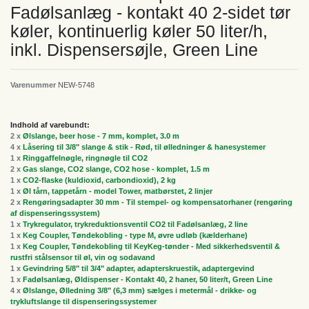
Fadølsanlæg - kontakt 40 2-sidet tør
køler, kontinuerlig køler 50 liter/h,
inkl. Dispensersøjle, Green Line
Varenummer
NEW-5748
Indhold af varebundt:
2 x
Ølslange, beer hose - 7 mm, komplet, 3.0 m
4 x
Låsering til 3/8" slange & stik - Rød, til ølledninger & hanesystemer
1 x
Ringgaffelnøgle, ringnøgle til CO2
2 x
Gas slange, CO2 slange, CO2 hose - komplet, 1.5 m
1 x
CO2-flaske (kuldioxid, carbondioxid), 2 kg
1 x
Øl tårn, tappetårn - model Tower, matbørstet, 2 linjer
2 x
Rengøringsadapter 30 mm - Til stempel- og kompensatorhaner (rengøring
af dispenseringssystem)
1 x
Trykregulator, trykreduktionsventil CO2 til Fadølsanlæg, 2 line
1 x
Keg Coupler, Tøndekobling - type M, øvre udløb (kælderhane)
1 x
Keg Coupler, Tøndekobling til KeyKeg-tønder - Med sikkerhedsventil &
rustfri stålsensor til øl, vin og sodavand
1 x
Gevindring 5/8" til 3/4" adapter, adapterskruestik, adaptergevind
1 x
Fadølsanlæg, Øldispenser - Kontakt 40, 2 haner, 50 liter/t, Green Line
4 x
Ølslange, Ølledning 3/8" (6,3 mm) sælges i metermål - drikke- og
trykluftslange til dispenseringssystemer