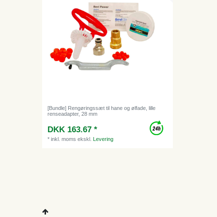
[Bundle] Rengøringssæt til hane og ølfade, lille
renseadapter, 28 mm
DKK 163.67 *
*
inkl. moms
ekskl.
Levering