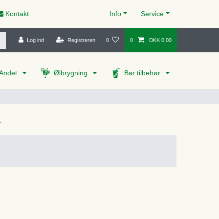
Kontakt
Info
Service
Log ind
Registreren
0
0
DKK 0.00
Andet
Ølbrygning
Bar tilbehør
r