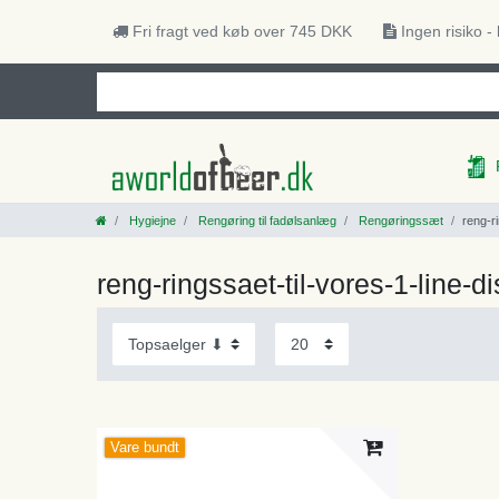
Fri fragt ved køb over 745 DKK
Ingen risiko -
Hygiejne
Rengøring til fadølsanlæg
Rengøringssæt
reng-r
reng-ringssaet-til-vores-1-lin
Vare bundt