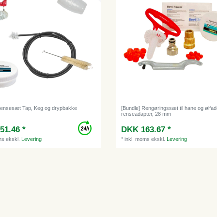
Rensesæt Tap, Keg og drypbakke
[Bundle] Rengøringssæt til hane og ølfade,
renseadapter, 28 mm
51.46 *
DKK 163.67 *
ms
ekskl.
Levering
*
inkl. moms
ekskl.
Levering