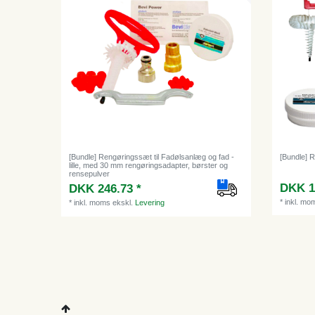
[Bundle] Rengøringssæt til Fadølsanlæg og fad -
[Bundle] 
lille, med 30 mm rengøringsadapter, børster og
rensepulver
DKK 1
DKK 246.73 *
*
inkl. mo
*
inkl. moms
ekskl.
Levering