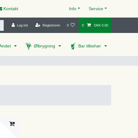
Kontakt
Info
Service
Log ind
Registreren
0
0
DKK 0.00
Andet
Ølbrygning
Bar tilbehør