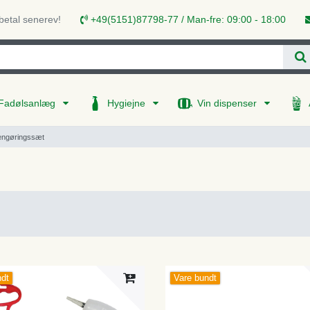
 betal senerev!
+49(5151)87798-77 / Man-fre: 09:00 - 18:00
Fadølsanlæg
Hygiejne
Vin dispenser
engøringssæt
ndt
Vare bundt