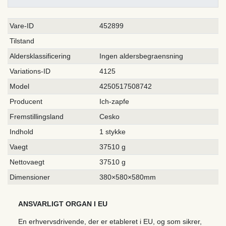
Ceres::Template.singleItemTechnicalDataAttribute
Ceres::Template.singleItemTechnicalDataValue
Vare-ID
452899
Tilstand
Aldersklassificering
Ingen aldersbegraensning
Variations-ID
4125
Model
4250517508742
Producent
Ich-zapfe
Fremstillingsland
Cesko
Indhold
1 stykke
Vaegt
37510 g
Nettovaegt
37510 g
Dimensioner
380×580×580mm
ANSVARLIGT ORGAN I EU
En erhvervsdrivende, der er etableret i EU, og som sikrer,