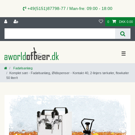
+49(5151)87798-77 / Man-fre: 09:00 - 18:00
0
DKK 0.00
☰
Fadølsanlæg
Komplet sæt - Fadølsanlæg, Øldispenser - Kontakt 40, 2-linjers tørkøler, flowkøler
50 liter/t