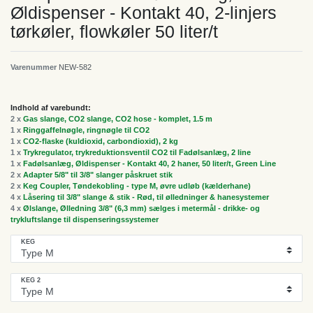
Øldispenser - Kontakt 40, 2-linjers
tørkøler, flowkøler 50 liter/t
Varenummer
NEW-582
Indhold af varebundt:
2 x
Gas slange, CO2 slange, CO2 hose - komplet, 1.5 m
1 x
Ringgaffelnøgle, ringnøgle til CO2
1 x
CO2-flaske (kuldioxid, carbondioxid), 2 kg
1 x
Trykregulator, trykreduktionsventil CO2 til Fadølsanlæg, 2 line
1 x
Fadølsanlæg, Øldispenser - Kontakt 40, 2 haner, 50 liter/t, Green Line
2 x
Adapter 5/8" til 3/8" slanger påskruet stik
2 x
Keg Coupler, Tøndekobling - type M, øvre udløb (kælderhane)
4 x
Låsering til 3/8" slange & stik - Rød, til ølledninger & hanesystemer
4 x
Ølslange, Ølledning 3/8" (6,3 mm) sælges i metermål - drikke- og
trykluftslange til dispenseringssystemer
KEG
KEG 2