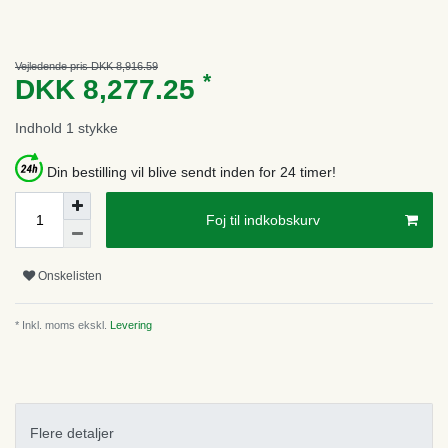
Vejledende pris DKK 8,916.59
*
DKK 8,277.25
Indhold
1
stykke
Din bestilling vil blive sendt inden for 24 timer!
Foj til indkobskurv
Onskelisten
* Inkl. moms ekskl.
Levering
Flere detaljer