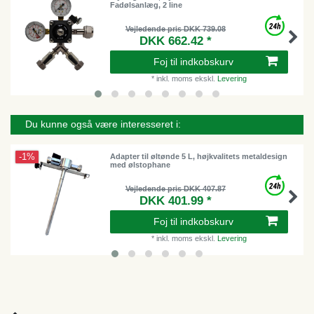
Fadølsanlæg, 2 line
Vejledende pris DKK 739.08
DKK 662.42 *
Foj til indkobskurv
*
inkl. moms
ekskl.
Levering
Du kunne også være interesseret i:
-1%
Adapter til øltønde 5 L, højkvalitets metaldesign
med ølstophane
Vejledende pris DKK 407.87
DKK 401.99 *
Foj til indkobskurv
*
inkl. moms
ekskl.
Levering