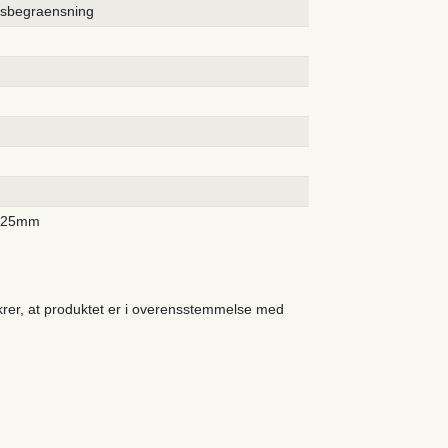
rsbegraensning
425mm
ikrer, at produktet er i overensstemmelse med