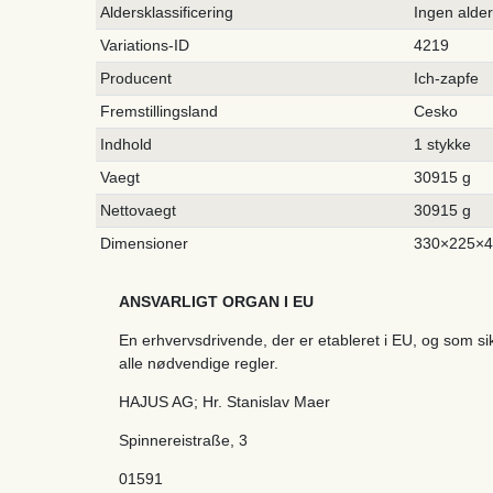
Aldersklassificering
Ingen alde
Variations-ID
4219
Producent
Ich-zapfe
Fremstillingsland
Cesko
Indhold
1 stykke
Vaegt
30915 g
Nettovaegt
30915 g
Dimensioner
330×225×
ANSVARLIGT ORGAN I EU
En erhvervsdrivende, der er etableret i EU, og som s
alle nødvendige regler.
HAJUS AG; Hr. Stanislav Maer
Spinnereistraße
,
3
01591