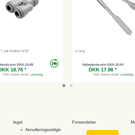
Y stik til ølfest 5/16"
is tang
dende pris DKK 23.89
Vejledende pris DKK 20.84
DKK 18.76 *
DKK 17.86 *
*
inkl. moms
ekskl.
Levering
*
inkl. moms
ekskl.
Levering
legal
Forsendelse
M
Annulleringsrettigh