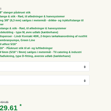
t:
/8" slanger påskruet stik
 slange & stik - Rød, til ølledninger & hanesystemer
ng 3/8" (6,3 mm) sælges i metermål - drikke- og trykluftslange til
mer
" slange & stik - Rød, til ølledninger & hanesystemer
dekobling - type M, øvre udløb (kælderhane)
spenser - Lindr Kontakt 40/K, 2-linjers tørkøleanordning af rustfrit
d membranpumpe, Green Line
il ølfest 5/16"
/16" - Påskruet stik til øl- og luftledninger
 6mm (5/16" / 8mm) sælges i metermål - Til catering & industri
, fadlukning, type D-fitting, øverste udløb (kælderhane)
,404.85
*
229.61