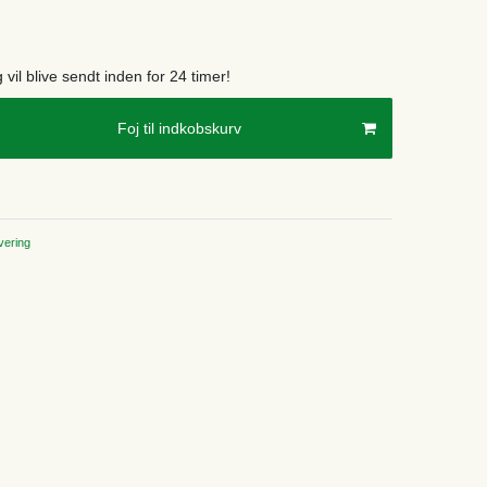
g vil blive sendt inden for 24 timer!
Foj til indkobskurv
ering