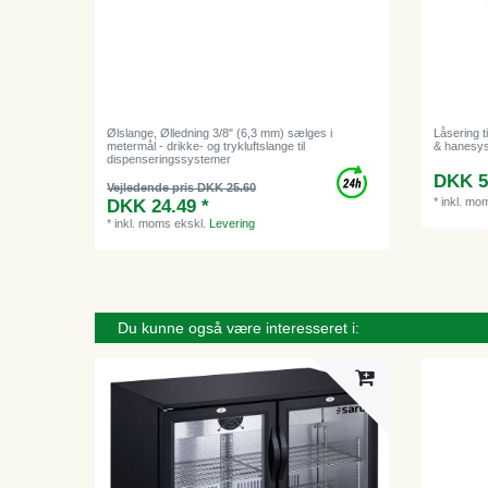
Ølslange, Ølledning 3/8" (6,3 mm) sælges i
Låsering ti
metermål - drikke- og trykluftslange til
& hanesy
dispenseringssystemer
DKK 5
Vejledende pris DKK 25.60
*
inkl. mo
DKK 24.49 *
*
inkl. moms
ekskl.
Levering
Du kunne også være interesseret i: