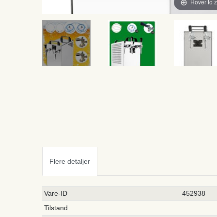
Hover to 
Flere detaljer
Ceres::Template.singleItemTechnicalDataAttribute
Ceres::Template.singleItemTechnicalDataValue
Vare-ID
452938
Tilstand