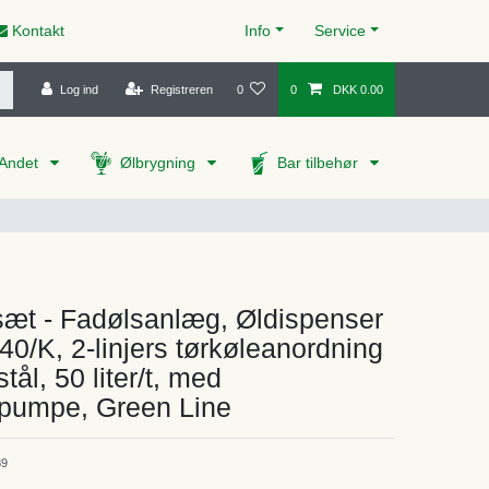
Kontakt
Info
Service
Log ind
Registreren
0
0
DKK 0.00
Andet
Ølbrygning
Bar tilbehør
æt - Fadølsanlæg, Øldispenser
 40/K, 2-linjers tørkøleanordning
 stål, 50 liter/t, med
umpe, Green Line
89