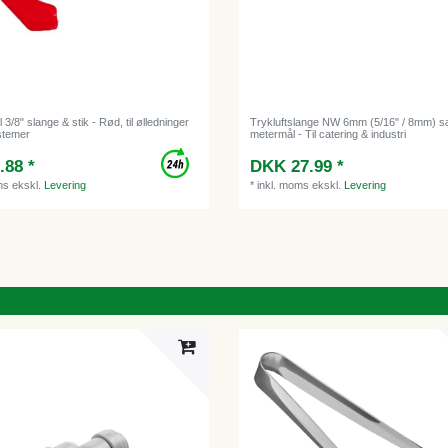
l 3/8" slange & stik - Rød, til ølledninger
Trykluftslange NW 6mm (5/16" / 8mm) s
stemer
metermål - Til catering & industri
.88 *
DKK 27.99 *
ms
ekskl.
Levering
*
inkl. moms
ekskl.
Levering