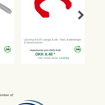
Låsering til 5/16" slange & stik - Rød, til ølledninger
Keg Coupl
& hanesystemer
øverste u
Vejledende pris DKK 8.26
Vejl
DKK 6.48 *
*
inkl. moms
ekskl.
Levering
ember of: