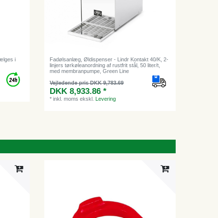
ælges i
Fadølsanlæg, Øldispenser - Lindr Kontakt 40/K, 2-
linjers tørkøleanordning af rustfrit stål, 50 liter/t,
med membranpumpe, Green Line
Vejledende pris DKK 9,783.69
DKK 8,933.86 *
*
inkl. moms
ekskl.
Levering