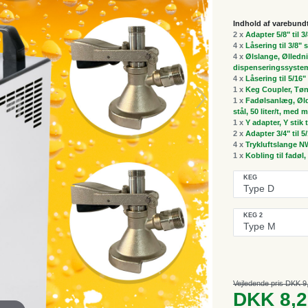
Indhold af varebund
2 x
Adapter 5/8" til 3
4 x
Låsering til 3/8"
4 x
Ølslange, Ølledni
dispenseringssyste
4 x
Låsering til 5/16
1 x
Keg Coupler, Tøn
1 x
Fadølsanlæg, Øldi
stål, 50 liter/t, me
1 x
Y adapter, Y stik t
2 x
Adapter 3/4" til 5
4 x
Trykluftslange NW
1 x
Kobling til fadøl
KEG
KEG 2
Vejledende pris DKK 9
DKK 8,