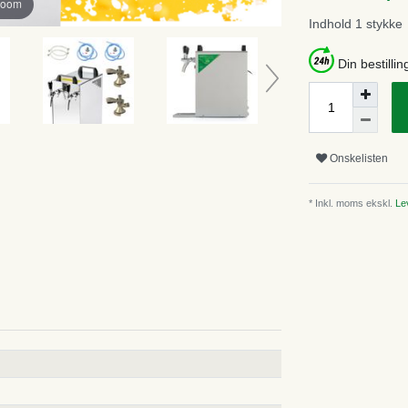
zoom
Indhold
1
stykke
Din bestillin
Onskelisten
* Inkl. moms ekskl.
Lev