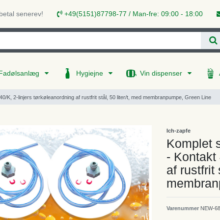
 betal senerev!
+49(5151)87798-77 / Man-fre: 09:00 - 18:00
Fadølsanlæg
Hygiejne
Vin dispenser
/K, 2-linjers tørkøleanordning af rustfrit stål, 50 liter/t, med membranpumpe, Green Line
Ich-zapfe
Komplet s
- Kontakt
af rustfrit
membranp
Varenummer
NEW-6