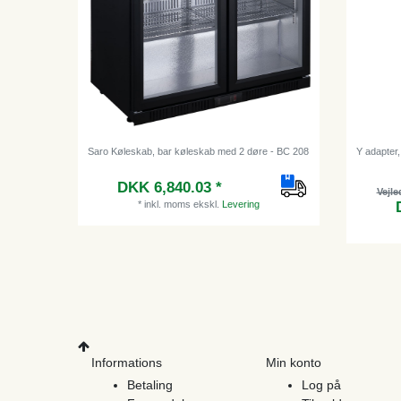
Saro Køleskab, bar køleskab med 2 døre - BC 208
Y adapter, 
DKK 6,840.03 *
Vejle
*
inkl. moms
ekskl.
Levering
Informations
Min konto
Betaling
Log på