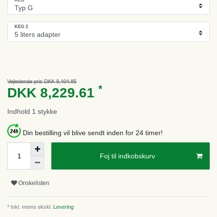
KEG 2
Vejledende pris DKK 9,404.85
*
DKK 8,229.61
Indhold
1
stykke
Din bestilling vil blive sendt inden for 24 timer!
Foj til indkobskurv
Onskelisten
* Inkl. moms ekskl.
Levering