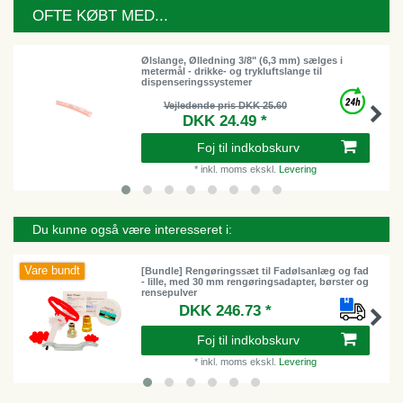
OFTE KØBT MED...
Ølslange, Ølledning 3/8" (6,3 mm) sælges i
metermål - drikke- og trykluftslange til
dispenseringssystemer
Vejledende pris DKK 25.60
DKK 24.49 *
Foj til indkobskurv
*
inkl. moms
ekskl.
Levering
Du kunne også være interesseret i:
Vare bundt
[Bundle] Rengøringssæt til Fadølsanlæg og fad
- lille, med 30 mm rengøringsadapter, børster og
rensepulver
DKK 246.73 *
Foj til indkobskurv
*
inkl. moms
ekskl.
Levering