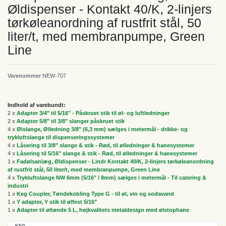
Øldispenser - Kontakt 40/K, 2-linjers
tørkøleanordning af rustfrit stål, 50
liter/t, med membranpumpe, Green
Line
Varenummer
NEW-707
Indhold af varebundt:
2 x
Adapter 3/4" til 5/16" - Påskruet stik til øl- og luftledninger
2 x
Adapter 5/8" til 3/8" slanger påskruet stik
4 x
Ølslange, Ølledning 3/8" (6,3 mm) sælges i metermål - drikke- og
trykluftslange til dispenseringssystemer
4 x
Låsering til 3/8" slange & stik - Rød, til ølledninger & hanesystemer
4 x
Låsering til 5/16" slange & stik - Rød, til ølledninger & hanesystemer
1 x
Fadølsanlæg, Øldispenser - Lindr Kontakt 40/K, 2-linjers tørkøleanordning
af rustfrit stål, 50 liter/t, med membranpumpe, Green Line
4 x
Trykluftslange NW 6mm (5/16" / 8mm) sælges i metermål - Til catering &
industri
1 x
Keg Coupler, Tøndekobling Type G - til øl, vin og sodavand
1 x
Y adapter, Y stik til ølfest 5/16"
1 x
Adapter til øltønde 5 L, højkvalitets metaldesign med ølstophane
KEG