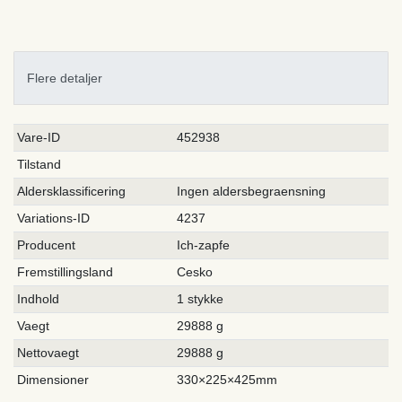
Flere detaljer
Ceres::Template.singleItemTechnicalDataAttribute
Ceres::Template.singleItemTechnicalDataValue
Vare-ID
452938
Tilstand
Aldersklassificering
Ingen aldersbegraensning
Variations-ID
4237
Producent
Ich-zapfe
Fremstillingsland
Cesko
Indhold
1 stykke
Vaegt
29888 g
Nettovaegt
29888 g
Dimensioner
330×225×425mm