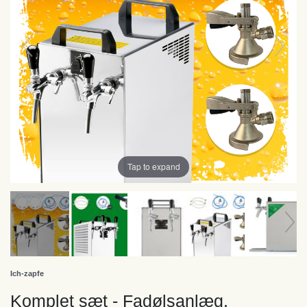
Tap to expand
Ich-zapfe
Komplet sæt - Fadølsanlæg,