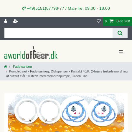
+49(5151)87798-77 / Man-fre: 09:00 - 18:00
0
DKK 0.00
☰
Fadølsanlæg
Komplet sæt - Fadølsanlæg, Øldispenser - Kontakt 40/K, 2-linjers tørkøleanordning
af rustfrit stål, 50 liter/t, med membranpumpe, Green Line