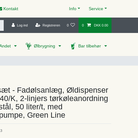
Kontakt
Info
Service
Log ind
Registreren
0
0
DKK 0.00
Andet
Ølbrygning
Bar tilbehør
æt - Fadølsanlæg, Øldispenser
 40/K, 2-linjers tørkøleanordning
 stål, 50 liter/t, med
umpe, Green Line
13