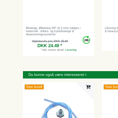
Ølslange, Ølledning 3/8" (6,3 mm) sælges i
Låsering ti
metermål - drikke- og trykluftslange til
& hanesy
dispenseringssystemer
Vejledende pris DKK 25.60
DKK 24.49 *
*
inkl. moms
ekskl.
Levering
Du kunne også være interesseret i:
Vare bundt
Vare bu