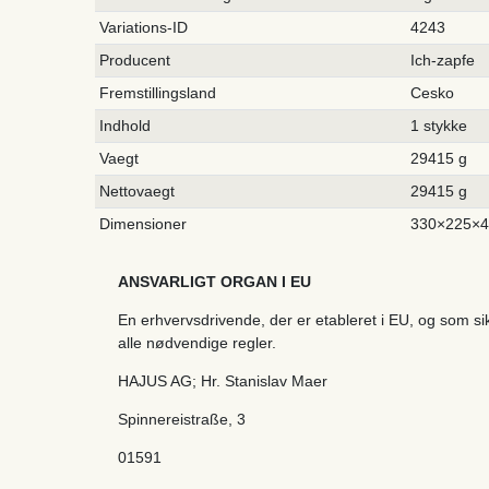
Variations-ID
4243
Producent
Ich-zapfe
Fremstillingsland
Cesko
Indhold
1 stykke
Vaegt
29415 g
Nettovaegt
29415 g
Dimensioner
330×225×
ANSVARLIGT ORGAN I EU
En erhvervsdrivende, der er etableret i EU, og som s
alle nødvendige regler.
HAJUS AG; Hr. Stanislav Maer
Spinnereistraße
,
3
01591