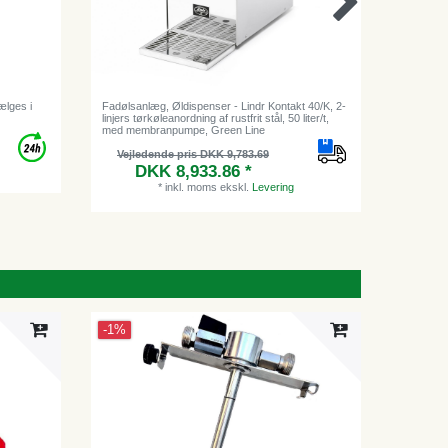
ælges i
Fadølsanlæg, Øldispenser - Lindr Kontakt 40/K, 2-
Y adapter,
linjers tørkøleanordning af rustfrit stål, 50 liter/t,
med membranpumpe, Green Line
Vejl
Vejledende pris DKK 9,783.69
DKK 8,933.86 *
*
inkl. moms
ekskl.
Levering
-1%