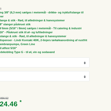
t:
ng 3/8" (6,3 mm) sælges i metermål - drikke- og trykluftslange til
mer
 slange & stik - Rød, til ølledninger & hanesystemer
/8" slanger påskruet stik
 6mm (5/16" / 8mm) sælges i metermål - Til catering & industri
/16" - Påskruet stik til øl- og luftledninger
" slange & stik - Rød, til ølledninger & hanesystemer
spenser - Lindr Kontakt 40/K, 2-linjers tørkøleanordning af rustfrit
d membranpumpe, Green Line
il ølfest 5/16"
dekobling Type G - til øl, vin og sodavand
,056.52
*
924.46