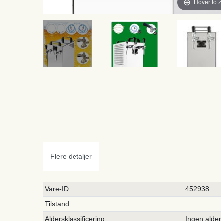
Hover to 
Flere detaljer
Ceres::Template.singleItemTechnicalDataAttribute
Ceres::Template.singleItemTechnicalDataValue
Vare-ID
452938
Tilstand
Aldersklassificering
Ingen alde