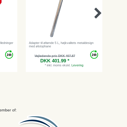
ølledninger
Adapter til øltønde 5 L, højkvalitets metaldesign
Adapter 5
med ølstophane
Vejledende pris DKK 407.87
DKK 401.99 *
*
inkl. moms
ekskl.
Levering
ember of: