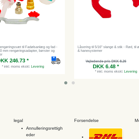
Rengøringssæt til Fadølsanlæg og fad -
Låsering til 5/16" slange & stik - Rød, til 
 30 mm rengøringsadapter, børster og
& hanesystemer
er
KK 246.73 *
Vejledende pris DKK 8.26
DKK 6.48 *
*
inkl. moms
ekskl.
Levering
*
inkl. moms
ekskl.
Levering
legal
Forsendelse
M
Annulleringsrettigh
eder