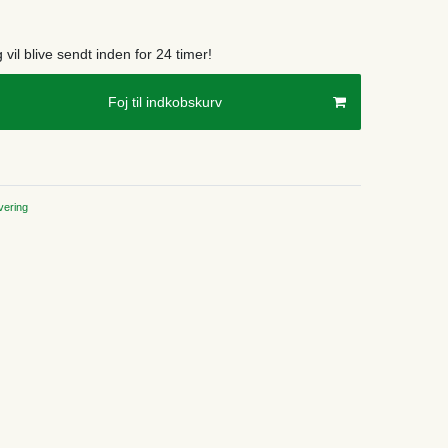
g vil blive sendt inden for 24 timer!
Foj til indkobskurv
ering