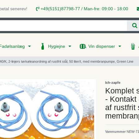
 betal senerev!
+49(5151)87798-77 / Man-fre: 09:00 - 18:00
Fadølsanlæg
Hygiejne
Vin dispenser
/K, 2-linjers tørkøleanordning af rustfrit stål, 50 liter/t, med membranpumpe, Green Line
Ich-zapfe
Komplet s
- Kontakt
af rustfrit
membranp
Varenummer
NEW-7