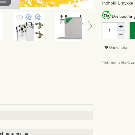
zoom
Indhold
1
stykke
Din bestillin
Onskelisten
* Inkl. moms ekskl.
Lev
rsbegraensning