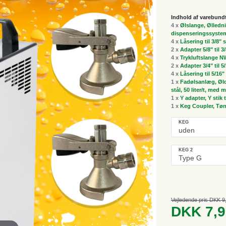
Indhold af varebund
4 x
Ølslange, Ølledni
dispenseringssyste
4 x
Låsering til 3/8"
2 x
Adapter 5/8" til 3
4 x
Trykluftslange NW
2 x
Adapter 3/4" til 5
4 x
Låsering til 5/16
1 x
Fadølsanlæg, Øldi
stål, 50 liter/t, me
1 x
Y adapter, Y stik t
1 x
Keg Coupler, Tøn
KEG
KEG 2
Vejledende pris DKK 9
DKK 7,