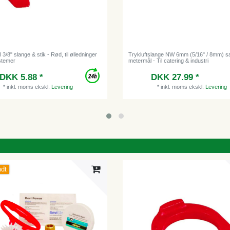
l 3/8" slange & stik - Rød, til ølledninger
Trykluftslange NW 6mm (5/16" / 8mm) s
stemer
metermål - Til catering & industri
DKK 5.88 *
DKK 27.99 *
*
inkl. moms
ekskl.
Levering
*
inkl. moms
ekskl.
Levering
ndt