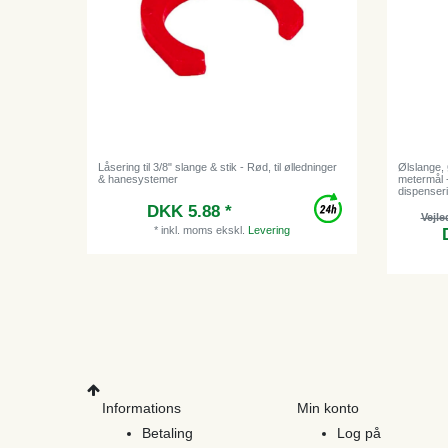
Låsering til 3/8" slange & stik - Rød, til ølledninger
Ølslange, 
& hanesystemer
metermål -
dispenser
DKK 5.88 *
Vejle
*
inkl. moms
ekskl.
Levering
Informations
Min konto
Betaling
Log på