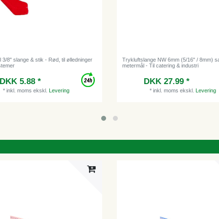
l 3/8" slange & stik - Rød, til ølledninger
Trykluftslange NW 6mm (5/16" / 8mm) s
stemer
metermål - Til catering & industri
DKK 5.88 *
DKK 27.99 *
*
inkl. moms
ekskl.
Levering
*
inkl. moms
ekskl.
Levering