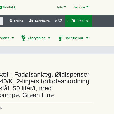
Kontakt
Info
Service
Log ind
Registreren
0
0
DKK 0.00
Andet
Ølbrygning
Bar tilbehør
æt - Fadølsanlæg, Øldispenser
 40/K, 2-linjers tørkøleanordning
 stål, 50 liter/t, med
umpe, Green Line
15