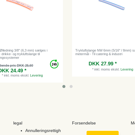
Ølledning 3/8" (6,3 mm) sælges i
Trykluftslange NW 6mm (5/16" / 8mm) s
 drikke- og trykluftslange til
metermål - Til catering & industri
ingssystemer
DKK 27.99 *
dende pris DKK 25.60
*
inkl. moms
ekskl.
Levering
DKK 24.49 *
*
inkl. moms
ekskl.
Levering
legal
Forsendelse
M
Annulleringsrettigh