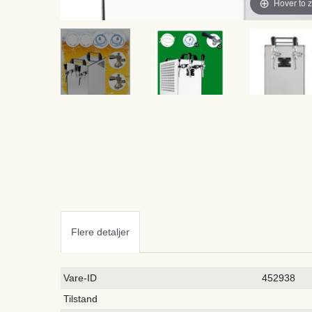
Hover to 
Flere detaljer
Ceres::Template.singleItemTechnicalDataAttribute
Ceres::Template.singleItemTechnicalDataValue
Vare-ID
452938
Tilstand