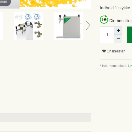
zoom
Indhold
1
stykke
Din bestillin
Onskelisten
* Inkl. moms ekskl.
Lev