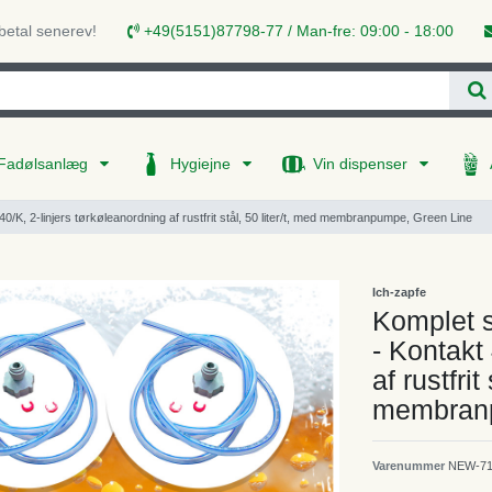
 betal senerev!
+49(5151)87798-77 / Man-fre: 09:00 - 18:00
Fadølsanlæg
Hygiejne
Vin dispenser
/K, 2-linjers tørkøleanordning af rustfrit stål, 50 liter/t, med membranpumpe, Green Line
Ich-zapfe
Komplet s
- Kontakt
af rustfrit
membranp
Varenummer
NEW-7