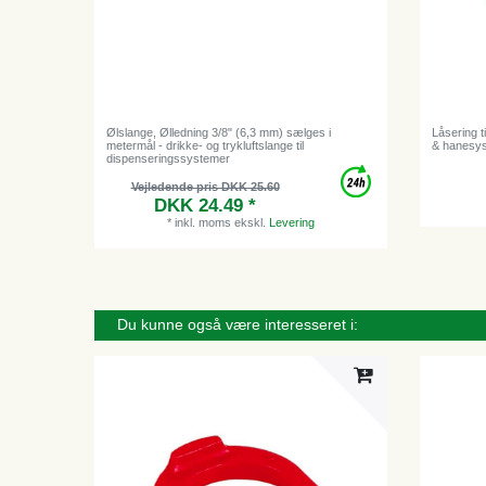
Ølslange, Ølledning 3/8" (6,3 mm) sælges i
Låsering ti
metermål - drikke- og trykluftslange til
& hanesy
dispenseringssystemer
Vejledende pris DKK 25.60
DKK 24.49 *
*
inkl. moms
ekskl.
Levering
Du kunne også være interesseret i: