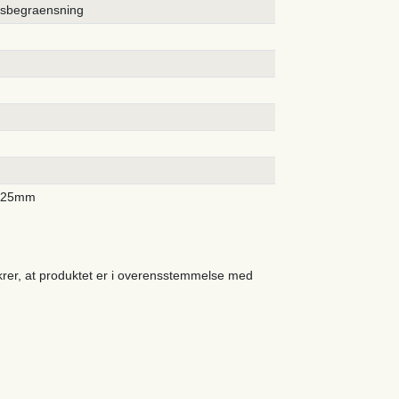
rsbegraensning
425mm
ikrer, at produktet er i overensstemmelse med