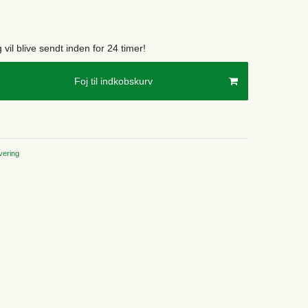
g vil blive sendt inden for 24 timer!
Foj til indkobskurv
ering