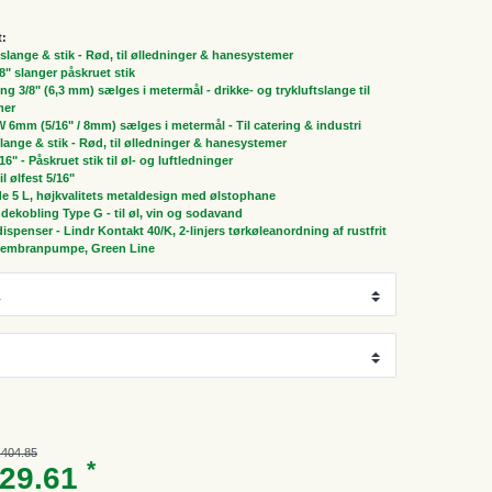
t:
" slange & stik - Rød, til ølledninger & hanesystemer
/8" slanger påskruet stik
ng 3/8" (6,3 mm) sælges i metermål - drikke- og trykluftslange til
mer
 6mm (5/16" / 8mm) sælges i metermål - Til catering & industri
 slange & stik - Rød, til ølledninger & hanesystemer
/16" - Påskruet stik til øl- og luftledninger
il ølfest 5/16"
de 5 L, højkvalitets metaldesign med ølstophane
dekobling Type G - til øl, vin og sodavand
spenser - Lindr Kontakt 40/K, 2-linjers tørkøleanordning af rustfrit
d membranpumpe, Green Line
,404.85
*
229.61