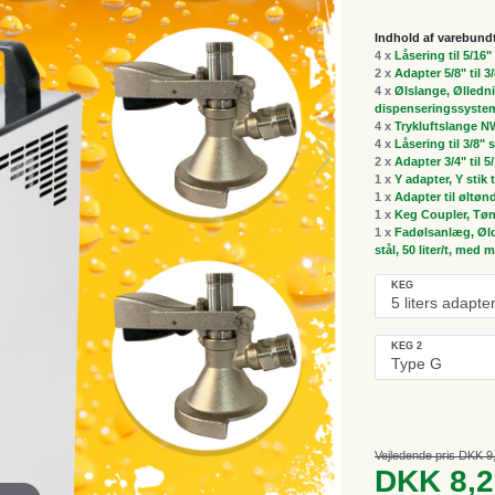
Indhold af varebund
4 x
Låsering til 5/16
2 x
Adapter 5/8" til 3
4 x
Ølslange, Ølledni
dispenseringssyste
4 x
Trykluftslange NW
4 x
Låsering til 3/8"
2 x
Adapter 3/4" til 5
1 x
Y adapter, Y stik t
1 x
Adapter til øltøn
1 x
Keg Coupler, Tøn
1 x
Fadølsanlæg, Øldi
stål, 50 liter/t, me
KEG
KEG 2
Vejledende pris DKK 9
DKK 8,