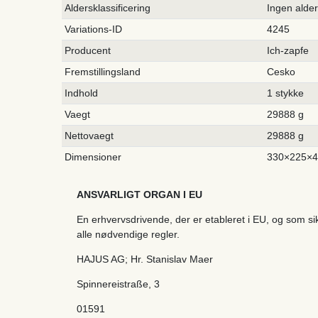
Aldersklassificering
Ingen alde
Variations-ID
4245
Producent
Ich-zapfe
Fremstillingsland
Cesko
Indhold
1 stykke
Vaegt
29888 g
Nettovaegt
29888 g
Dimensioner
330×225×
ANSVARLIGT ORGAN I EU
En erhvervsdrivende, der er etableret i EU, og som s
alle nødvendige regler.
HAJUS AG; Hr. Stanislav Maer
Spinnereistraße
,
3
01591