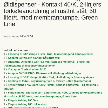
Øldispenser - Kontakt 40/K, 2-linjers
tørkøleanordning af rustfrit stål, 50
liter/t, med membranpumpe, Green
Line
Varenummer
NEW-3554
Indhold af varebundt:
4 x
Låsering til 3/8" slange & stik - Rød, til ølledninger & hanesystemer
2 x
Adapter 5/8" til 3/8" slanger påskruet stik
4 x
Ølslange, Ølledning 3/8" (6,3 mm) sælges i metermål - drikke- og
trykluftslange til dispenseringssystemer
1 x
Y adapter, Y stik til ølfest 5/16"
2 x
Adapter 3/4" til 5/16" - Påskruet stik til øl- og luftledninger
4 x
Låsering til 5/16" slange & stik - Rød, til ølledninger & hanesystemer
1 x
Kobling til fadøl - keglukning, type s, øverste udløb (kælderhane)
4 x
Trykluftslange NW 6mm (5/16" / 8mm) sælges i metermål - Til catering &
industri
1 x
Fadølsanlæg, Øldispenser - Lindr Kontakt 40/K, 2-linjers tørkøleanordning
af rustfrit stål, 50 liter/t, med membranpumpe, Green Line
1 x
Plug-in kobling NC Gas
1 x
Plug-in kobling NC drikkevarer
1 x
UNF-hunkonnektor 5/16" slange x 7/16"