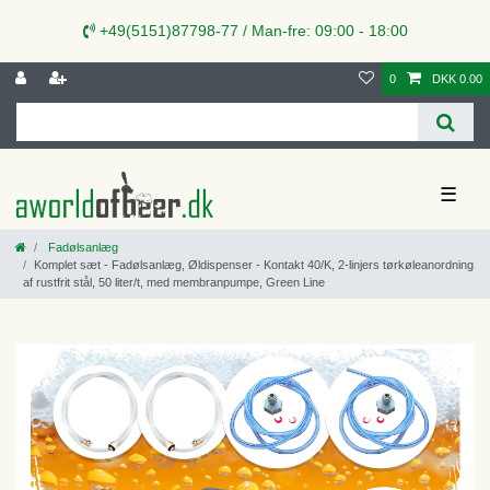
+49(5151)87798-77 / Man-fre: 09:00 - 18:00
0
DKK 0.00
☰
Fadølsanlæg
Komplet sæt - Fadølsanlæg, Øldispenser - Kontakt 40/K, 2-linjers tørkøleanordning
af rustfrit stål, 50 liter/t, med membranpumpe, Green Line