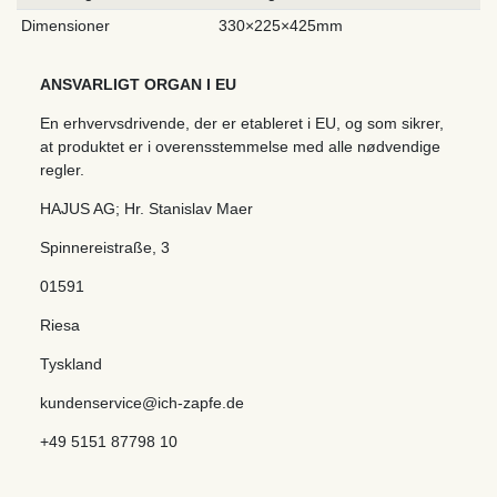
Dimensioner
330×225×425mm
ANSVARLIGT ORGAN I EU
En erhvervsdrivende, der er etableret i EU, og som sikrer,
at produktet er i overensstemmelse med alle nødvendige
regler.
HAJUS AG; Hr. Stanislav Maer
Spinnereistraße
,
3
01591
Riesa
Tyskland
kundenservice@ich-zapfe.de
+49 5151 87798 10