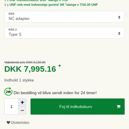
1 x
UNF-stik med indvendigt gevind 3/8 "slange x 7/16-20 UNF
KEG
KEG 2
Vejledende pris DKK 9,136.90
*
DKK 7,995.16
Indhold
1
stykke
Din bestilling vil blive sendt inden for 24 timer!
Foj til indkobskurv
Onskelisten