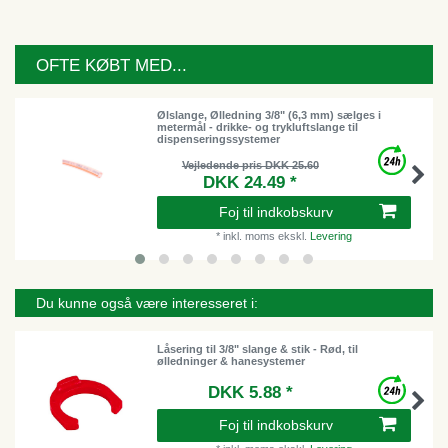
OFTE KØBT MED...
Ølslange, Ølledning 3/8" (6,3 mm) sælges i
metermål - drikke- og trykluftslange til
dispenseringssystemer
Vejledende pris DKK 25.60
DKK 24.49 *
Foj til indkobskurv
*
inkl. moms
ekskl.
Levering
Du kunne også være interesseret i:
Låsering til 3/8" slange & stik - Rød, til
ølledninger & hanesystemer
DKK 5.88 *
Foj til indkobskurv